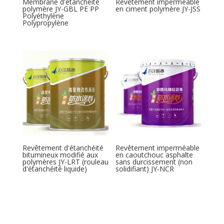
Membrane d'étanchéité
Revêtement imperméable
polymère JY-GBL PE PP
en ciment polymère JY-JSS
Polyéthylène
Polypropylène
Revêtement d'étanchéité
Revêtement imperméable
bitumineux modifié aux
en caoutchouc asphalte
polymères JY-LRT (rouleau
sans durcissement (non
d'étanchéité liquide)
solidifiant) JY-NCR