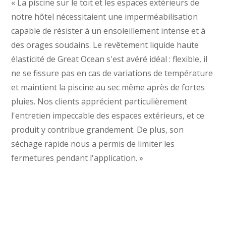
« La piscine sur le toit et les espaces extérieurs de
notre hôtel nécessitaient une imperméabilisation
Tagalog
capable de résister à un ensoleillement intense et à
Portuguese (Angola)
des orages soudains. Le revêtement liquide haute
Kyrgyz
élasticité de Great Ocean s'est avéré idéal : flexible, il
Romanian
ne se fissure pas en cas de variations de température
Spanish (Ecuador)
et maintient la piscine au sec même après de fortes
pluies. Nos clients apprécient particulièrement
Spanish (Chile)
l'entretien impeccable des espaces extérieurs, et ce
Spanish (Peru)
produit y contribue grandement. De plus, son
Spanish (Colombia)
séchage rapide nous a permis de limiter les
Spanish (Mexico)
fermetures pendant l'application. »
Portuguese (Portugal)
English (New Zealand)
English (UK)
Moroccan Arabic