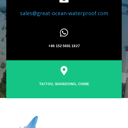
sales@great-ocean-waterproof.com

+86 152 5691 1827

TAITOU, SHANDONG, CHINE