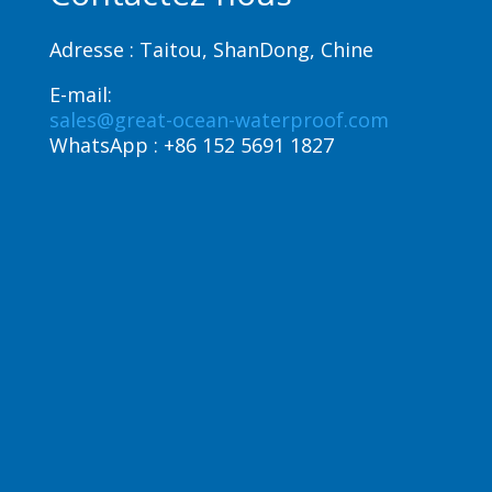
Dutch
Adresse : Taitou, ShanDong, Chine
Turkish
E-mail:
English (Australia)
sales@great-ocean-waterproof.com
Spanish (Spain)
WhatsApp :
+86 152 5691 1827
English (Canada)
Russian
Italian
English (South Africa)
Portuguese (Brazil)
German
Indonesian
Korean
Japanese