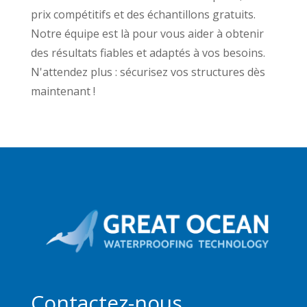
Danish
prix compétitifs et des échantillons gratuits.
Notre équipe est là pour vous aider à obtenir
Welsh
des résultats fiables et adaptés à vos besoins.
Czech
N'attendez plus : sécurisez vos structures dès
Cebuano
maintenant !
Catalan
Bulgarian
Azerbaijani
Hungarian
Malayalam
Malay
Belarusian
German (Switzerland)
Polish
Contactez-nous
Arabic