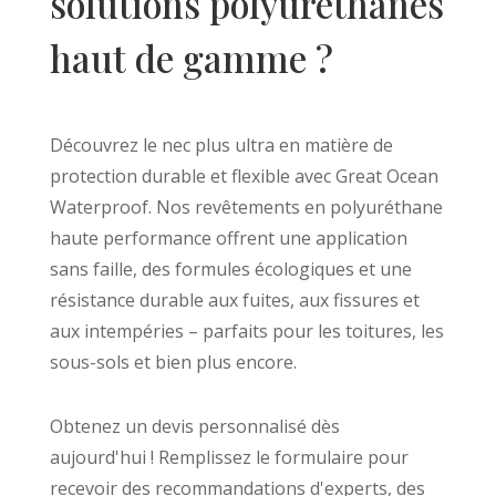
solutions polyuréthanes
Bengali
Norwegian
haut de gamme ?
Hebrew
Thai
Découvrez le nec plus ultra en matière de
Spanish (Argentina)
protection durable et flexible avec Great Ocean
Chinese
Waterproof. Nos revêtements en polyuréthane
Swedish
haute performance offrent une application
Panjabi
sans faille, des formules écologiques et une
Galician
résistance durable aux fuites, aux fissures et
aux intempéries – parfaits pour les toitures, les
Icelandic
sous-sols et bien plus encore.
Basque
Estonian
Obtenez un devis personnalisé dès
Dzongkha
aujourd'hui ! Remplissez le formulaire pour
Lower Sorbian
recevoir des recommandations d'experts, des