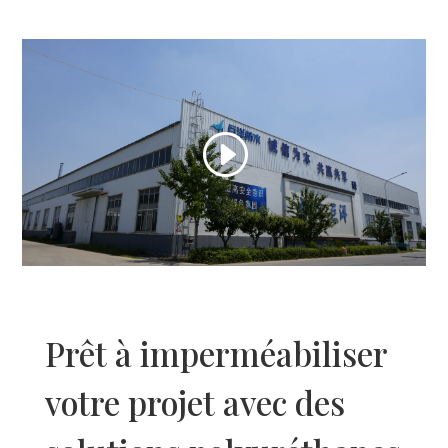
Igbo
Yoruba
Hausa
Greek
Afrikaans
Amharic
Swahili
Urdu
Myanmar
Lithuanian
Prêt à imperméabiliser
Croatian
Finnish
votre projet avec des
Vietnamese