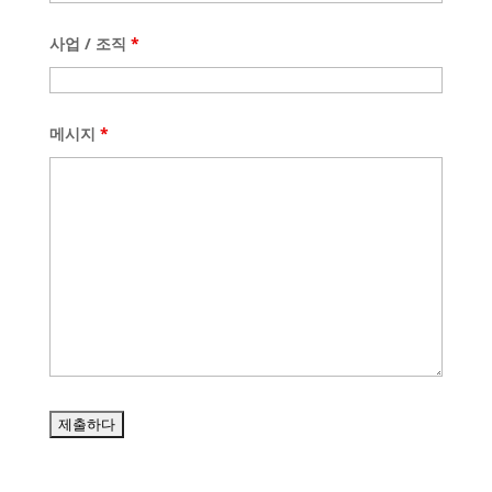
Panjabi
사업 / 조직
*
Galician
Icelandic
메시지
*
Basque
Estonian
Dzongkha
Lower Sorbian
Danish
Welsh
Czech
Cebuano
Catalan
Bulgarian