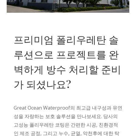
Spanish (Chile)
Spanish (Peru)
Spanish (Colombia)
Spanish (Mexico)
프리미엄 폴리우레탄 솔
Portuguese (Portugal)
루션으로 프로젝트를 완
English (New Zealand)
English (UK)
벽하게 방수 처리할 준비
Moroccan Arabic
가 되셨나요?
Igbo
Yoruba
Hausa
Great Ocean Waterproof의 최고급 내구성과 유연
Greek
성을 자랑하는 보호 솔루션을 만나보세요. 당사의
Afrikaans
고성능 폴리우레탄 코팅은 간편한 시공, 친환경적
Amharic
인 제조 공정, 그리고 누수, 균열, 악천후에 대한 탁