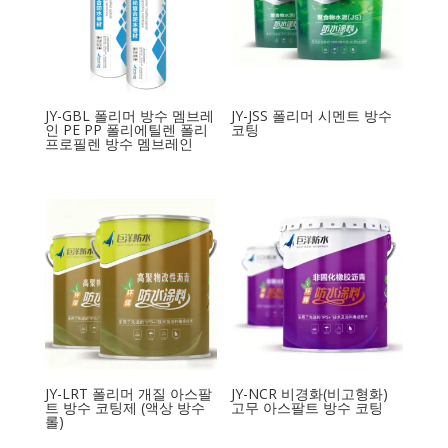
JY-GBL 폴리머 방수 멤브레
JY-JSS 폴리머 시멘트 방수
인 PE PP 폴리에틸렌 폴리
코팅
프로필렌 방수 멤브레인
JY-LRT 폴리머 개질 아스팔
JY-NCR 비경화(비고형화)
트 방수 코팅제 (액상 방수
고무 아스팔트 방수 코팅
롤)