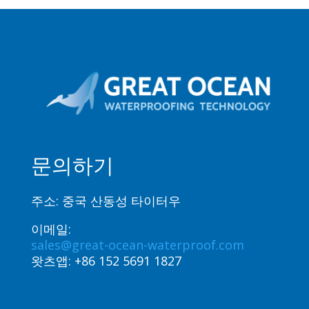
Azerbaijani
Hungarian
Malayalam
Malay
Belarusian
German (Switzerland)
Polish
문의하기
Arabic
Dutch
주소: 중국 산동성 타이터우
Turkish
이메일:
English (Australia)
sales@great-ocean-waterproof.com
Spanish (Spain)
왓츠앱:
+86 152 5691 1827
English (Canada)
Russian