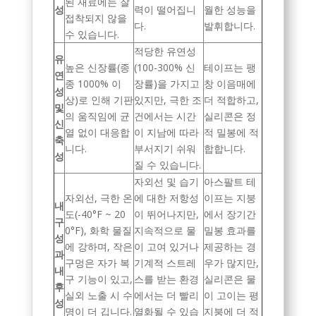
된 재료에는 잘
성
력이 떨어집니
월한 성능을
접착되지 않을
다.
발휘합니다.
수 있습니다.
적당한 유연성
유
높은 신장률(종
(100-300% 신
테이프는 팽
연
종 1000% 이
장률)을 가지고
창 이음매에
성
상)로 인해 기판
있지만, 극한 조
더 적합하고,
및
의 움직임에 균
건에서는 시간
실리콘은 정
신
열 없이 대응합
이 지남에 따라
적 밀봉에 적
축
니다.
부서지기 쉬워
합합니다.
성
질 수 있습니다.
자외선 및 습기
아스팔트 테
자외선, 극한 온
에 대한 저항성
이프는 지붕
내
도(-40°F ~ 20
이 뛰어나지만,
에서 장기간
구
0°F), 화학 물질
지속적으로 물
밀봉 효과를
성
에 강하며, 작은
이 고여 있거나
제공하는 경
과
구멍은 자가 복
기계적 스트레
우가 많지만,
내
구 기능이 있고,
스를 받는 환경
실리콘은 물
후
실외 노출 시 수
에서는 더 빨리
이 고이는 평
성
명이 더 깁니다.
열화될 수 있습
지붕에 더 적