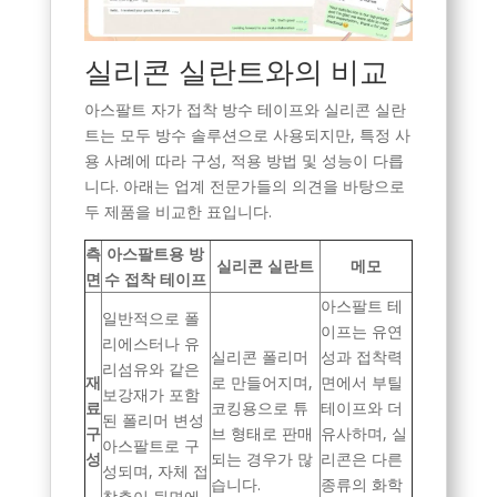
실리콘 실란트와의 비교
아스팔트 자가 접착 방수 테이프와 실리콘 실란
트는 모두 방수 솔루션으로 사용되지만, 특정 사
용 사례에 따라 구성, 적용 방법 및 성능이 다릅
니다. 아래는 업계 전문가들의 의견을 바탕으로
두 제품을 비교한 표입니다.
측
아스팔트용 방
실리콘 실란트
메모
면
수 접착 테이프
아스팔트 테
일반적으로 폴
이프는 유연
리에스터나 유
실리콘 폴리머
성과 접착력
리섬유와 같은
재
로 만들어지며,
면에서 부틸
보강재가 포함
료
코킹용으로 튜
테이프와 더
된 폴리머 변성
구
브 형태로 판매
유사하며, 실
아스팔트로 구
성
되는 경우가 많
리콘은 다른
성되며, 자체 접
습니다.
종류의 화학
착층이 뒷면에