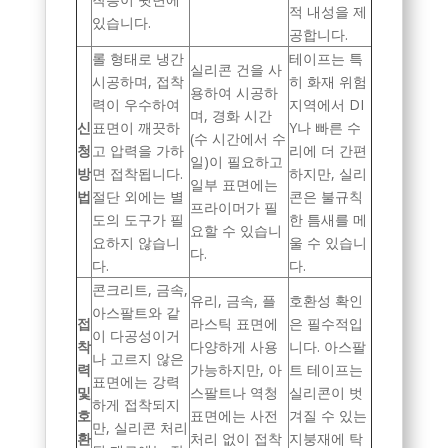
적 내성을 제
있습니다.
공합니다.
롤 형태로 냉간
테이프는 특
실리콘 건을 사
시공하며, 접착
히 화재 위험
용하여 시공하
력이 우수하여
지역에서 DI
며, 경화 시간
신
표면이 깨끗하
Y나 빠른 수
(수 시간에서 수
청
고 압력을 가하
리에 더 간편
일)이 필요하고
방
면 접착됩니다.
하지만, 실리
일부 표면에는
법
절단 외에는 별
콘은 불규칙
프라이머가 필
도의 도구가 필
한 틈새를 메
요할 수 있습니
요하지 않습니
울 수 있습니
다.
다.
다.
콘크리트, 금속,
유리, 금속, 플
호환성 확인
아스팔트와 같
접
라스틱 표면에
은 필수적입
이 다공성이거
착
다양하게 사용
니다. 아스팔
나 고르지 않은
력
가능하지만, 아
트 테이프는
표면에는 강력
및
스팔트나 역청
실리콘이 벗
하게 접착되지
호
표면에는 사전
겨질 수 있는
만, 실리콘 처리
환
처리 없이 접착
지붕재에 탁