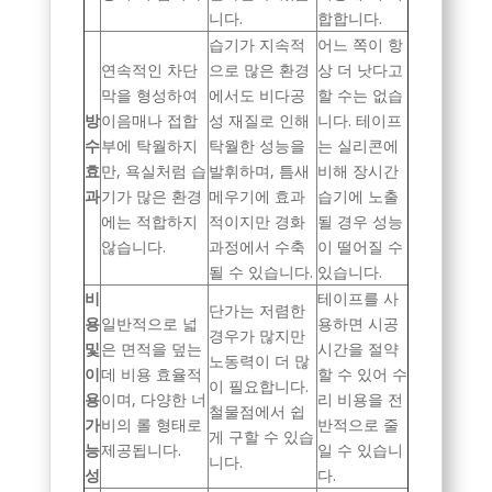
니다.
합합니다.
습기가 지속적
어느 쪽이 항
연속적인 차단
으로 많은 환경
상 더 낫다고
막을 형성하여
에서도 비다공
할 수는 없습
방
이음매나 접합
성 재질로 인해
니다. 테이프
수
부에 탁월하지
탁월한 성능을
는 실리콘에
효
만, 욕실처럼 습
발휘하며, 틈새
비해 장시간
과
기가 많은 환경
메우기에 효과
습기에 노출
에는 적합하지
적이지만 경화
될 경우 성능
않습니다.
과정에서 수축
이 떨어질 수
될 수 있습니다.
있습니다.
비
테이프를 사
단가는 저렴한
용
일반적으로 넓
용하면 시공
경우가 많지만
및
은 면적을 덮는
시간을 절약
노동력이 더 많
이
데 비용 효율적
할 수 있어 수
이 필요합니다.
용
이며, 다양한 너
리 비용을 전
철물점에서 쉽
가
비의 롤 형태로
반적으로 줄
게 구할 수 있습
능
제공됩니다.
일 수 있습니
니다.
성
다.