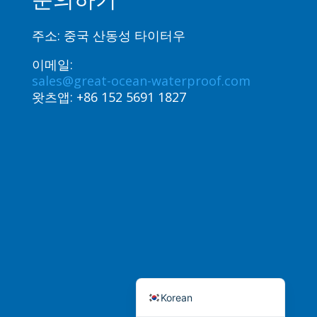
Spanish (Spain)
주소: 중국 산동성 타이터우
English (Canada)
이메일:
Russian
sales@great-ocean-waterproof.com
Italian
왓츠앱:
+86 152 5691 1827
English (South Africa)
Portuguese (Brazil)
French
German
Indonesian
Japanese
Hindi
English (United States)
Korean