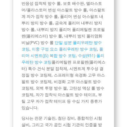
반응성 접착제 방수 롤, 보호 배수판, 엘라스토
머/플라스토머 변성 아스팔트 방수 롤, 아스팔트
계 자가 접착 방수 롤, 폴리머 변성 아스팔트 내
뿌리 방지 방수 롤, 금속계 폴리머 내뿌리 방지
방수 롤, 내뿌리 방지 폴리머 폴리에틸렌 프로필
렌(폴리에스터) 방수 롤, 내뿌리 방지 폴리염화
비닐(PVC) 방수 롤
단일 성분 폴리우레탄 방수
코팅
,
이중 구성 요소 폴리우레탄 방수 코팅
,
폴
리머 시멘트(JS) 복합 방수 코팅
,
수성(951) 폴리
우레탄 방수 코팅
폴리에틸렌 프로필렌(폴리에스
터) 특수 건식 분말 접착제, 시멘트계 투수성 결
정질 방수 코팅제, 스프레이형 속경화 고무 아스
팔트 방수 코팅제, 비경화 고무 아스팔트 방수
코팅제, 외벽 투명 방수 젤, 고탄성 액상 롤 방수
코팅제, 자가 접착식 아스팔트 방수 테이프, 부
틸 고무 자가 접착 테이프 등 수십 가지 종류가
있습니다.
당사는 전문 기술진, 첨단 장비, 종합적인 시험
설비, 그리고 국가 공인 시험 기관의 인증을 받