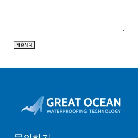
Cebuano
Catalan
Bulgarian
Azerbaijani
Hungarian
Malayalam
Malay
Belarusian
German (Switzerland)
Polish
Arabic
Dutch
Turkish
문의하기
English (Australia)