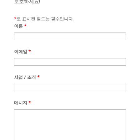
보호하세요!
Spanish (Argentina)
*
로 표시된 필드는 필수입니다.
Chinese
이름
*
Swedish
Panjabi
Galician
이메일
*
Icelandic
Basque
사업 / 조직
*
Estonian
Dzongkha
Lower Sorbian
메시지
*
Danish
Welsh
Czech