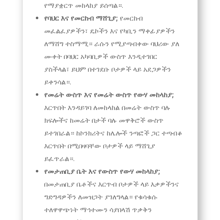
የማያቋርጥ መከላከያ ይሰጣል።.
የባህር እና የመርከብ ማሸጊያ;
የመርከብ
መፈልፈያዎችን፣ ዴኮችን እና የካቢን ማቀፊያዎችን
ለማሸግ ተስማሚ። ራሱን የሚያጣብቀው ባህሪው ያለ
ሙቀት በባህር አካባቢዎች ውስጥ እንዲተገበር
ያስችላል፣ ይህም በተገደቡ ቦታዎች ላይ አደጋዎችን
ይቀንሳል።.
የመሬት ውስጥ እና የመሬት ውስጥ የውሃ መከላከያ;
እርጥበት እንዳይገባ ለመከላከል በመሬት ውስጥ ባሉ
ክፍሎችና ከመሬት በታች ባሉ መዋቅሮች ውስጥ
ይተገበራል። ከኮንክሪትና ከሌሎች ንጣፎች ጋር ተጣብቆ
እርጥበት በሚበዛባቸው ቦታዎች ላይ ማሸጊያ
ይፈጥራል።.
የመታጠቢያ ቤት እና የውስጥ የውሃ መከላከያ;
በመታጠቢያ ቤቶችና እርጥብ ቦታዎች ላይ እቃዎችንና
ግድግዳዎችን ለመዝጋት ያገለግላል። የቁሳቁሱ
ተለዋዋጭነት ማኅተሙን ሳያበላሽ ጥቃቅን