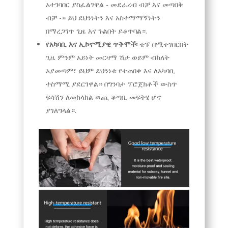
አተገባበር ያስፈልገዋል - መደራረብ ብቻ እና መጣበቅ
ብቻ -። ይህ ደህንነትን እና አስተማማኝነትን
በማረጋገጥ ጊዜ እና ጉልበት ይቆጥባል።.
የአካባቢ እና ኢኮኖሚያዊ ጥቅሞች፡
ቴፑ በሚተገበርበት
ጊዜ ምንም አይነት መርዛማ ሽታ ወይም ብክለት
አያመጣም፣ ይህም ደህንነቱ የተጠበቀ እና ለአካባቢ
ተስማሚ ያደርገዋል። በግንባታ ፕሮጀክቶች ውስጥ
ፍሳሽን ለመከላከል ወጪ ቆጣቢ መፍትሄ ሆኖ
ያገለግላል።.