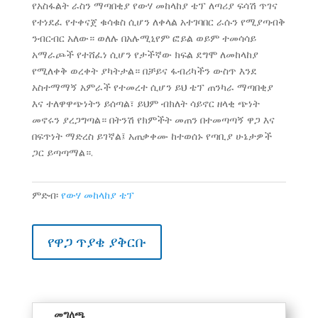
የአስፋልት ራስን ማጣበቂያ የውሃ መከላከያ ቴፕ ለጣሪያ ፍሳሽ ጥገና
የተነደፈ የተቀናጀ ቁሳቁስ ሲሆን ለቀላል አተገባበር ራሱን የሚያጣብቅ
ንብርብር አለው። ወለሉ በአሉሚኒየም ፎይል ወይም ተመሳሳይ
አማራጮች የተሸፈነ ሲሆን የታችኛው ክፍል ደግሞ ለመከላከያ
የሚለቀቅ ወረቀት ያካትታል። በቻይና ፋብሪካችን ውስጥ እንደ
አስተማማኝ አምራች የተመረተ ሲሆን ይህ ቴፕ ጠንካራ ማጣበቂያ
እና ተለዋዋጭነትን ይሰጣል፣ ይህም ብክለት ሳይኖር ዘላቂ ጭነት
መኖሩን ያረጋግጣል። በትንሽ የክምችት መጠን በተመጣጣኝ ዋጋ እና
በፍጥነት ማድረስ ይገኛል፤ አጠቃቀሙ ከተወሰኑ የጣቢያ ሁኔታዎች
ጋር ይጣጣማል።.
ምድብ፡
የውሃ መከላከያ ቴፕ
የዋጋ ጥያቄ ያቅርቡ
መግለጫ