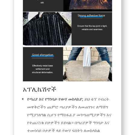
አፕሊኬሽኖች
የጣሪያ እና የግንባታ የውሃ መከላከያ;
ይህ ቴፕ የብረት
መዋቅሮችን ጨምሮ ጣሪያዎችን ለመጠገንና ለማሸግ
የሚያገለግል ሲሆን የማስፋፊያ መገጣጠሚያዎችን እና
የተጨናነቁ ቦታዎችን ይይዛል። በጣሪያዎች ግንባታ እና
ተመሳሳይ ቦታዎች ላይ የውሃ ፍሰትን ለመከላከል