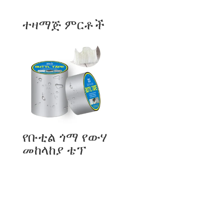
Catalan
ተዛማጅ ምርቶች
Bulgarian
Azerbaijani
Hungarian
Malayalam
Malay
Belarusian
German (Switzerland)
የቡቲል ጎማ የውሃ
Polish
መከላከያ ቴፕ
Arabic
Dutch
Turkish
English (Australia)
Spanish (Spain)