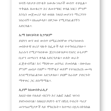
ፍሳሽ ሳይታይ በጥቂት አውሎ ነፋሶች ውስጥ ተይዟል።
ጥቅልሉ ለመቁረጥ እና ለመተግበር ቀላል ነበር፣ ምንም
እንኳን መጀመሪያ ላይ ወለሉ ንጹህ መሆኑን ማረጋገጥ
ነበረብኝ። በአጠቃላይ፣ በዋጋው የሚያስፈልገኝን
አድርጓል።.
ኤማ ከዩናይትድ ኪንግደም
ይህንን ውሃ ወደ ውስጥ በሚፈስባቸው የግሪንሀውስ
መስኮቶቼ ዙሪያ ባሉት ስፌቶች ላይ ተተግብሬያለሁ።
እራሱን የሚያጣብቀው ጀርባ በቀዝቃዛ የአየር ሁኔታም
ቢሆን መጫኑን ቀላል አድርጎታል። ሁለት ወራት
ፈጅቶብኛል፣ እና ማህተሙ ጠንካራ ይመስላል - በውስጡ
ምንም ጠብታ የለም። ማሞቂያ ወይም የተዝረከረከ ሙጫ
እንደማያስፈልገው አደንቃለሁ፣ ይህም ከራስዎ ያድርጉት
ማዋቀር ጋር ይስማማል።.
ሊያም ከአውስትራሊያ
እዚህ ብዙ የፀሐይ ብርሃን እና አልፎ አልፎ ዝናብ
ይዘንብብናል፣ ስለዚህ ይህንን ቴፕ በሼዴ የብረት ጣሪያ
መገጣጠሚያዎች ላይ ሞከርኩት። ከተጫነ በኋላ በትክክል