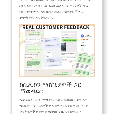
በኋላ አሁንም በቦታው አለ። ለአነስተኛ ጥገናዎች ጥሩ
ነው፣ ምንም እንኳን በመጀመሪያ ከገጽታዎችዎ ጋር
ተኳሃኝነትን እፈትሻለሁ።.
ከሲሊኮን ማሸጊያዎች ጋር
ማወዳደር
የአስፋልት ራስን ማጣበቂያ የውሃ መከላከያ ቴፕ እና
የሲሊኮን ማሸጊያዎች ሁለቱም እንደ የውሃ መከላከያ
መፍትሄዎች ሆነው ያገለግላሉ ነገር ግን በተወሰኑ