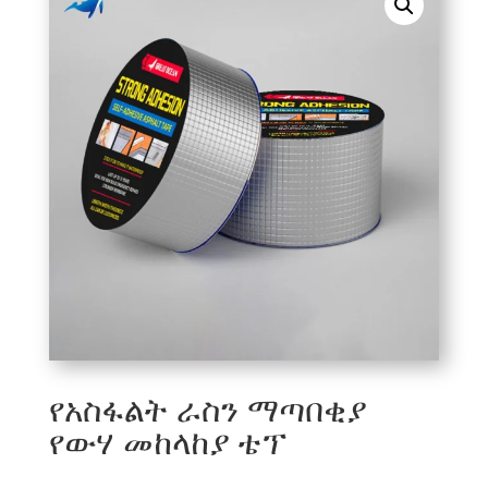
የአስፋልት ራስን ማጣበቂያ
የውሃ መከላከያ ቴፕ