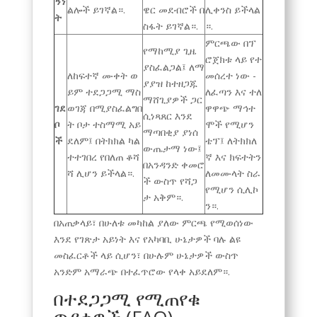
ኝነ
ልሎች ይገኛል።.
ዌር መደብሮች በ
ሊቀንስ ይችላል
ት
ስፋት ይገኛል።.
።.
ምርጫው በፕ
የማከሚያ ጊዜ
ሮጀክቱ ላይ የተ
ያስፈልጋል፤ ለማ
ለከፍተኛ ሙቀት ወ
መሰረተ ነው -
ያያዝ ከተዘጋጁ
ይም ተደጋጋሚ ማስ
ለፈጣን እና ተለ
ማሸጊያዎች ጋር
ገደ
ወገጃ በሚያስፈልግበ
ዋዋጭ ማኅተ
ሲነጻጸር እንደ
ቦ
ት ቦታ ተስማሚ አይ
ሞች የሚሆን
ማጣበቂያ ያነሰ
ች
ደለም፤ በትክክል ካል
ቴፕ፤ ለትክክለ
ውጤታማ ነው፤
ተተገበረ የበለጠ ቆሻ
ኛ እና ክፍተትን
በአንዳንድ ቀመሮ
ሻ ሊሆን ይችላል።.
ለመሙላት ስራ
ች ውስጥ የሻጋ
የሚሆን ሲሊኮ
ታ አቅም።.
ን።.
በአጠቃላይ፣ በሁለቱ መካከል ያለው ምርጫ የሚወሰነው
እንደ የገጽታ አይነት እና የአካባቢ ሁኔታዎች ባሉ ልዩ
መስፈርቶች ላይ ሲሆን፣ በሁሉም ሁኔታዎች ውስጥ
አንድም አማራጭ በተፈጥሮው የላቀ አይደለም።.
በተደጋጋሚ የሚጠየቁ
ጥያቄዎች (FAQ)