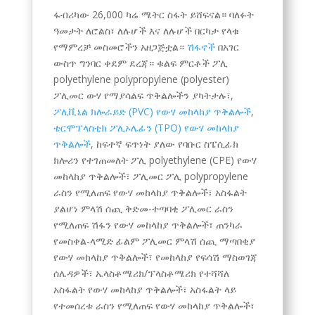
ፋብሪካው 26,000 ካሬ ሜትር ስፋት ይሸፍናል። ባለፉት
ዓመታት ለሮልስ፣ ለሉሆች እና ለሉሆች በርካታ የላቁ
የማምረቻ መስመሮችን አዘጋጅቷል።
ሽፋኖች
በአገር
ውስጥ ግንባር ቀደም ደረጃ። ቁልፍ ምርቶች ፖሊ
polyethylene polypropylene (polyester)
ፖሊመር ውሃ የማያሳልፍ ጥቅልሎችን ያካትታሉ፣,
ፖሊቪኒል ክሎራይድ (PVC) የውሃ መከላከያ ጥቅልሎች
,
ቴርሞፕላስቲክ ፖሊኦሌፊን (TPO) የውሃ መከላከያ
ጥቅልሎች
, ከፍተኛ ፍጥነት ያለው የባቡር ስፔሲፊክ
ክሎሪን የተገጠመለት ፖሊ polyethylene (CPE) የውሃ
መከላከያ ጥቅልሎች፣ ፖሊመር ፖሊ polypropylene
ራስን የሚለጠፍ የውሃ መከላከያ ጥቅልሎች፣ አስፋልት
ያልሆነ ምላሽ ሰጪ ቅድመ-ተጣባቂ ፖሊመር ራስን
የሚለጠፍ ሽፋን የውሃ መከላከያ ጥቅልሎች፣ ጠንካራ
የመስቀል-ላሚድ ፊልም ፖሊመር ምላሽ ሰጪ ማጣበቂያ
የውሃ መከላከያ ጥቅልሎች፣ የመከላከያ የፍሳሽ ማስወገጃ
Tagalog
ሰሌዳዎች፣ ኤላስቶሜሪክ/ፕላስቶሜሪክ የተሻሻለ
አስፋልት የውሃ መከላከያ ጥቅልሎች፣ አስፋልት ላይ
Portuguese (Angola)
የተመሰረቱ ራስን የሚለጠፍ የውሃ መከላከያ ጥቅልሎች፣