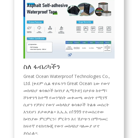
ስለ ፋብሪካችን
Great Ocean Waterproof Technologies Co.,
Ltd. (ቀደም ሲል ዌይፋንግ Great Ocean ኒው የውሃ
መከላከያ ቁሳቁሶች ኩባንያ ሊሚትድ) በታይቱ ከተማ፣
ሾጉዋንግ ከተማ የመንግስት መቀመጫ ውስጥ የሚገኝ
ሲሆን የቻይና የውሃ መከላከያ ቁሳቁሶች ትልቁ መሰረት
እንደሆነ ይታወቃል። እ.ኤ.አ. በ1999 የተመሰረተው
ኩባንያው ምርምርን፣ ምርትን እና ሽያጭን በማጣመር
ከፍተኛ የቴክኖሎጂ የውሃ መከላከያ ባለሙያ ሆኖ
ይሰራል።.