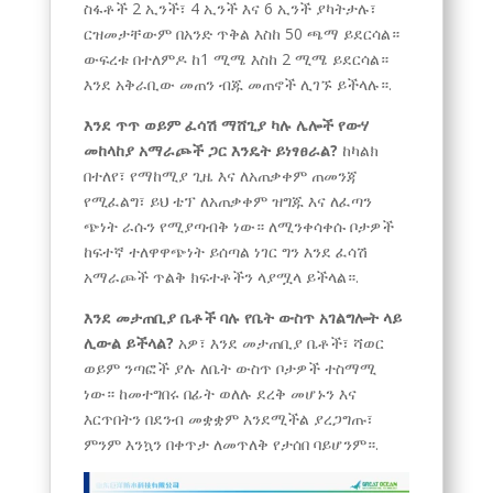
ስፋቶች 2 ኢንች፣ 4 ኢንች እና 6 ኢንች ያካትታሉ፣
ርዝመታቸውም በአንድ ጥቅል እስከ 50 ጫማ ይደርሳል።
ውፍረቱ በተለምዶ ከ1 ሚሜ እስከ 2 ሚሜ ይደርሳል።
እንደ አቅራቢው መጠን ብጁ መጠኖች ሊገኙ ይችላሉ።.
እንደ ጥጥ ወይም ፈሳሽ ማሸጊያ ካሉ ሌሎች የውሃ
መከላከያ አማራጮች ጋር እንዴት ይነፃፀራል?
ከካልክ
በተለየ፣ የማከሚያ ጊዜ እና ለአጠቃቀም ጠመንጃ
የሚፈልግ፣ ይህ ቴፕ ለአጠቃቀም ዝግጁ እና ለፈጣን
ጭነት ራሱን የሚያጣብቅ ነው። ለሚንቀሳቀሱ ቦታዎች
ከፍተኛ ተለዋዋጭነት ይሰጣል ነገር ግን እንደ ፈሳሽ
አማራጮች ጥልቅ ክፍተቶችን ላያሟላ ይችላል።.
እንደ መታጠቢያ ቤቶች ባሉ የቤት ውስጥ አገልግሎት ላይ
ሊውል ይችላል?
አዎ፣ እንደ መታጠቢያ ቤቶች፣ ሻወር
ወይም ንጣፎች ያሉ ለቤት ውስጥ ቦታዎች ተስማሚ
ነው። ከመተግበሩ በፊት ወለሉ ደረቅ መሆኑን እና
እርጥበትን በደንብ መቋቋም እንደሚችል ያረጋግጡ፣
ምንም እንኳን በቀጥታ ለመጥለቅ የታሰበ ባይሆንም።.