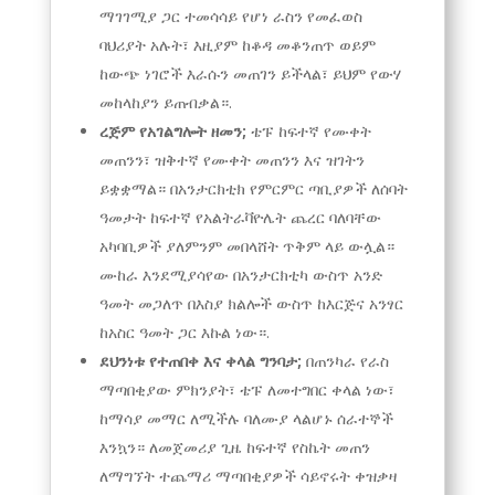
ማገገሚያ ጋር ተመሳሳይ የሆነ ራስን የመፈወስ
ባህሪያት አሉት፣ እዚያም ከቆዳ መቆንጠጥ ወይም
ከውጭ ነገሮች እራሱን መጠገን ይችላል፣ ይህም የውሃ
መከላከያን ይጠብቃል።.
ረጅም የአገልግሎት ዘመን;
ቴፑ ከፍተኛ የሙቀት
መጠንን፣ ዝቅተኛ የሙቀት መጠንን እና ዝገትን
ይቋቋማል። በአንታርክቲክ የምርምር ጣቢያዎች ለሰባት
ዓመታት ከፍተኛ የአልትራቫዮሌት ጨረር ባለባቸው
አካባቢዎች ያለምንም መበላሸት ጥቅም ላይ ውሏል።
ሙከራ እንደሚያሳየው በአንታርክቲካ ውስጥ አንድ
ዓመት መጋለጥ በእስያ ክልሎች ውስጥ ከእርጅና አንፃር
ከአስር ዓመት ጋር እኩል ነው።.
ደህንነቱ የተጠበቀ እና ቀላል ግንባታ;
በጠንካራ የራስ
ማጣበቂያው ምክንያት፣ ቴፑ ለመተግበር ቀላል ነው፣
ከማሳያ መማር ለሚችሉ ባለሙያ ላልሆኑ ሰራተኞች
እንኳን። ለመጀመሪያ ጊዜ ከፍተኛ የስኬት መጠን
ለማግኘት ተጨማሪ ማጣበቂያዎች ሳይኖሩት ቀዝቃዛ