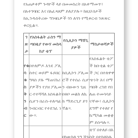
የአጠቃቀም ጉዳዮች ላይ በመመስረት በአቀማመጥ፣
በአተገባበር እና በአፈጻጸም ይለያያሉ። ከዚህ በታች
ከኢንዱስትሪው ግንዛቤዎች ጎን ለጎን የሚቀርብ ንጽጽር
ቀርቧል።.
ገ
የአስፋልት ራስን ማ
የሲሊኮን ማሸጊ
ጽ
ጣበቂያ የውሃ መከላ
ማስታወሻዎች
ያዎች
ታ
ከያ ቴፕ
የአስፋልት ቴፖ
የቁ
በተለምዶ እንደ ፖሊ
ች ከቡቲል ቴፖ
ሳ
ስተር ወይም ፋይበር
ከሲሊኮን ፖሊመ
ች ጋር በተለዋዋ
ቁ
ግላስ ያሉ ማጠናከሪ
ሮች የተሰራ ሲሆ
ጭነት እና በማ
ስ
ያዎችን የያዘ ፖሊመ
ን ብዙውን ጊዜ
ጣበቅ ረገድ የበ
ቅ
ር-የተሻሻለ አስፋልት
በቱቦ መልክ ለኬ
ለጠ ተመሳሳይ
ን
ሲሆን በራስ-ተለጣፊ
ክ ማድረጊያ ይገ
ናቸው፣ ሲሊኮን
ብ
ንብርብር የተደገፈ ነ
ኛል።.
ደግሞ የተለየ የ
ር
ው።.
ኬሚካል መቋቋ
ም ይሰጣሉ።.
ቴፕ በተለይ በእ
በካውክሊንግ ሽጉ
ሳት በተከለከሉ