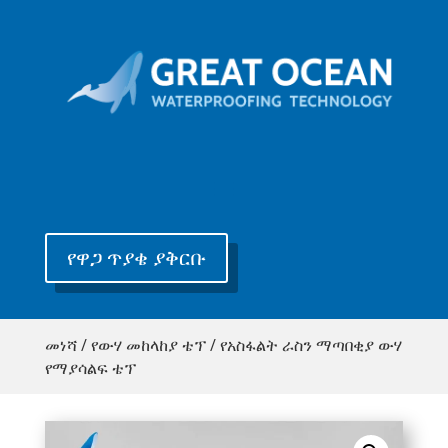
የዋጋ ጥያቄ ያቅርቡ
መነሻ
/
የውሃ መከላከያ ቴፕ
/ የአስፋልት ራስን ማጣበቂያ ውሃ
የማያሳልፍ ቴፕ