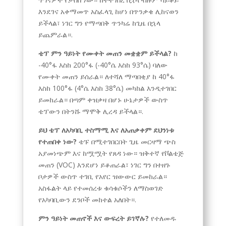
እንደገና አቀማመጥ አስፈላጊ ከሆነ በጥንቃቄ ሊከናወን
ይችላል፣ ነገር ግን የማጣበቅ ጥንካሬ ከጊዜ በኋላ
ይጨምራል።.
ቴፕ ምን ዓይነት የሙቀት መጠን መቋቋም ይችላል?
ከ
-40°ፋ እስከ 200°ፋ (-40°ሴ እስከ 93°ሴ) ባለው
የሙቀት መጠን ይሰራል። ለተሻለ ማጣበቂያ ከ 40°ፋ
እስከ 100°ፋ (4°ሴ እስከ 38°ሴ) መካከል እንዲተገበር
ይመከራል። በጣም ቀዝቃዛ በሆኑ ሁኔታዎች ውስጥ
ቴፕውን በትንሹ ማሞቅ ሊረዳ ይችላል።.
ይህ ቴፕ ለአካባቢ ተስማሚ እና ለአጠቃቀም ደህንነቱ
የተጠበቀ ነው?
ቴፑ በሚተገበርበት ጊዜ መርዛማ ጭስ
አያመነጭም እና ከሟሟት የጸዳ ነው። ዝቅተኛ የቮልቴጅ
መጠን (VOC) እንደሆነ ይቆጠራል፣ ነገር ግን በተዘጉ
ቦታዎች ውስጥ ተገቢ የአየር ዝውውር ይመከራል።
አስፋልት ላይ የተመሰረቱ ቁሳቁሶችን ለማስወገድ
የአካባቢውን ደንቦች መከተል አለበት።.
ምን ዓይነት መጠኖች እና ውፍረት ይገኛሉ?
የተለመዱ