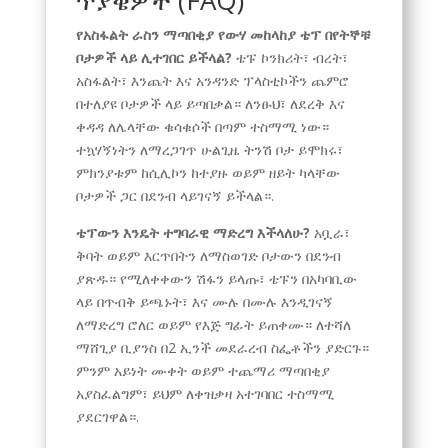
የአስፋልት ራስን ማጣበቂያ የውሃ መከላከያ ቴፕ በየትኞቹ
ቦታዎች ላይ ሊተገበር ይችላል?
ቴፑ ኮንክሪት፣ ብረት፣
አስፋልት፣ እንጨት እና አንዳንድ ፕላስቲኮችን ጨምሮ
በተለያዩ ቦታዎች ላይ ይጣበቃል። ለንፁህ፣ ለደረቅ እና
ቀዳዳ ለሌላቸው ቁሳቁሶች በጣም ተስማሚ ነው።
ተኳሃኝነትን ለማረጋገጥ ሁልጊዜ ትንሽ ቦታ ይሞክሩ፣
ምክንያቱም ከሲሊኮን ከተያዙ ወይም ዘይት ካላቸው
ቦታዎች ጋር በደንብ ላይገናኝ ይችላል።.
ቴፕውን እንዴት ተግባራዊ ማድረግ እችላለሁ?
አቧራ፣
ቅባት ወይም እርጥበትን ለማስወገድ ቦታውን በደንብ
ያጽዱ። የሚለቀቀውን ሽፋን ይላጡ፣ ቴፑን በአካባቢው
ላይ በጥብቅ ይጫኑት፣ እና ሙሉ በሙሉ እንዲገናኝ
ለማድረግ ሮለር ወይም የእጅ ግፊት ይጠቀሙ። ለተሻለ
ማሸጊያ ቢያንስ በ2 ኢንች መደራረብ ስፌቶችን ያድርጉ።
ምንም አይነት ሙቀት ወይም ተጨማሪ ማጣበቂያ
አያስፈልግም፣ ይህም ለቀዝቃዛ አተገባበር ተስማሚ
ያደርገዋል።.