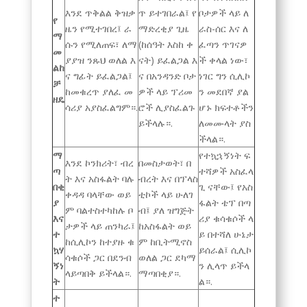
እንደ ጥቅልል ​​ቅዝቃ
ጥ ይተገበራል፤ የ
ቦታዎች ላይ ለ
የ
ዜን የሚተገበረ፤ ራ
ማድረቂያ ጊዜ
ራስ-ሰር እና ለ
ማ
ሱን የሚለጠፍ፣ ለማ
(ከሰዓት እስከ ቀ
ፈጣን ጥገናዎ
መ
ያያዝ ንጹህ ወለል እ
ናት) ይፈልጋል እ
ች ቀላል ነው፣
ልከ
ና ግፊት ይፈልጋል፤
ና በአንዳንድ ቦታ
ነገር ግን ሲሊኮ
ቻ
ከመቁረጥ ያለፈ መ
ዎች ላይ ፕሪመ
ን መደበኛ ያል
ዘዴ
ሳሪያ አያስፈልግም።.
ሮች ሊያስፈልጉ
ሆኑ ክፍተቶችን
ይችላሉ።.
ለመሙላት ያስ
ችላል።.
ማ
የተኳኋኝነት ፍ
እንደ ኮንክሪት፣ ብረ
በመስታወት፣ በ
ጣ
ተሻዎች አስፈላ
ት እና አስፋልት ባሉ
ብረት እና በፕላስ
በቂ
ጊ ናቸው፤ የአስ
ቀዳዳ ባላቸው ወይ
ቲኮች ላይ ሁለገ
ያ
ፋልት ቴፕ በጣ
ም ባልተስተካከሉ ቦ
ብ፤ ያለ ዝግጅት
እና
ሪያ ቁሳቁሶች ላ
ታዎች ላይ ጠንካራ፤
ከአስፋልት ወይ
ተ
ይ በተሻለ ሁኔታ
ከሲሊኮን ከተያዙ ቁ
ም ከቢትሚኖስ
ኳሃ
ይሰራል፤ ሲሊኮ
ሳቁሶች ጋር በደንብ
ወለል ጋር ደካማ
ኝነ
ን ሊላጥ ይችላ
ላይጣበቅ ይችላል።.
ማጣበቂያ።.
ት
ል።.
ተ