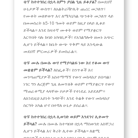
ቴፕ ከተተገበረ በኋላ ለምን ያህል ጊዜ ይቆያል?
በመደበኛ
ሁኔታዎች ውስጥ፣ ለአልትራቫዮሌት ጨረር መጋለጥ፣
የሙቀት መለዋወጥ እና ለሜካኒካል ጭንቀት መጋለጥ ላይ
በመመስረት ከ5-10 ዓመት ወይም ከዚያ በላይ ሊቆይ
ይችላል። እንደ ከፍተኛ ሙቀት ወይም የማያቋርጥ
እርጥበት ባሉ ከባድ አካባቢዎች፣ የአገልግሎት ዘመኑ አጭር
ሊሆን ይችላል። ከቤት ውጭ ጥቅም ላይ እንዲውል
መደበኛ ምርመራዎች ይመከራል።.
ቴፑ ሙሉ በሙሉ ውሃ የማያሳልፍ ነው እና የቆመ ውሃ
መቋቋም ይችላል?
ለስፌቶች፣ ስንጥቆች እና
መገጣጠሚያዎች አስተማማኝ የውሃ መከላከያ ይሰጣል፣
ነገር ግን ለረጅም ጊዜ ለመጥለቅ ወይም የማያቋርጥ የውሃ
ማጠራቀሚያ ላላቸው ቦታዎች የተነደፈ አይደለም።
ለእንደዚህ አይነት ጉዳዮች፣ እንደ ትልቅ የውሃ መከላከያ
ስርዓት አካል ሆኖ በተሻለ ሁኔታ ይሰራል።.
ቴፑ ከተተገበረ በኋላ ሊወገድ ወይም እንደገና ሊቀመጥ
ይችላል?
ሙሉ በሙሉ ከተጣበቀ በኋላ ማስወገድ አስቸጋሪ
ሊሆን ይችላል እና ቅሪት ሊተው ይችላል። ለቋሚ
ጥገናዎች የታሰበ ነው። ከተተገበረ በኋላ ብዙም ሳይቆይ