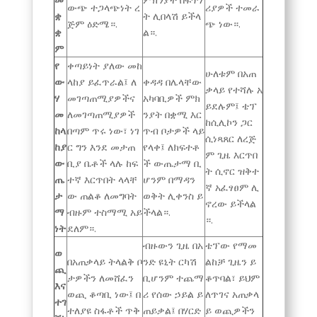
ውጭ ተጋላጭነት ረ
ሪያዎች ተመራ
ቋ
ት ሊበላሽ ይችላ
ጅም ዕድሜ።.
ጭ ነው።.
ቋ
ል።.
ም
የ
ቀጣይነት ያለው መከ
ሁለቱም በአጠ
ው
ላከያ ይፈጥራል፤ ለ
ቀዳዳ በሌላቸው
ቃላይ የተሻሉ አ
ሃ
መገጣጠሚያዎችና
አካባቢዎች ምክ
ይደሉም፤ ቴፕ
መ
ለመገጣጠሚያዎች
ንያት በቋሚ እር
ከሲሊኮን ጋር
ከላ
በጣም ጥሩ ነው፣ ነገ
ጥብ ቦታዎች ላይ
ሲነጻጸር ለረጅ
ከያ
ር ግን እንደ መታጠ
የላቀ፤ ለክፍተቶ
ም ጊዜ እርጥበ
ው
ቢያ ቤቶች ላሉ ከፍ
ች ውጤታማ ቢ
ት ሲኖር ዝቅተ
ጤ
ተኛ እርጥበት ላላቸ
ሆንም በማዳን
ኛ አፈፃፀም ሊ
ታ
ው ጠልቆ ለመግባት
ወቅት ሊቀንስ ይ
ኖረው ይችላል
ማ
ብዙም ተስማሚ አይ
ችላል።.
።.
ነት
ደለም።.
ብዙውን ጊዜ በአ
ቴፕው የማመ
ወ
በአጠቃላይ ትላልቅ ቦ
ንድ ዩኒት ርካሽ
ልከቻ ጊዜን ይ
ጪ
ታዎችን ለመሸፈን
ቢሆንም ተጨማ
ቆጥባል፣ ይህም
እና
ወጪ ቆጣቢ ነው፤ በ
ሪ የሰው ኃይል ይ
ለጥገና አጠቃላ
ተገ
ተለያዩ ስፋቶች ጥቅ
ጠይቃል፤ በሃርድ
ይ ወጪዎችን