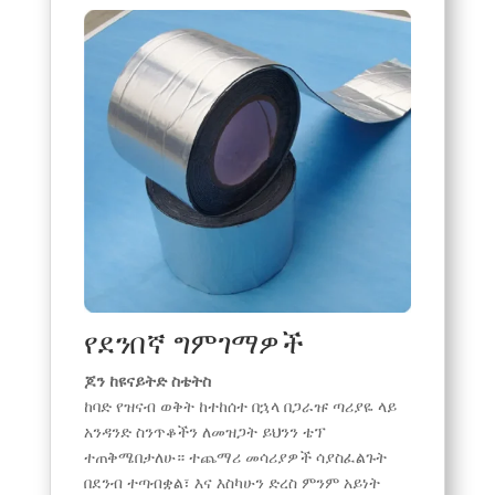
የደንበኛ ግምገማዎች
ጆን ከዩናይትድ ስቴትስ
ከባድ የዝናብ ወቅት ከተከሰተ በኋላ በጋራዡ ጣሪያዬ ላይ
አንዳንድ ስንጥቆችን ለመዝጋት ይህንን ቴፕ
ተጠቅሜበታለሁ። ተጨማሪ መሳሪያዎች ሳያስፈልጉት
በደንብ ተጣብቋል፣ እና እስካሁን ድረስ ምንም አይነት