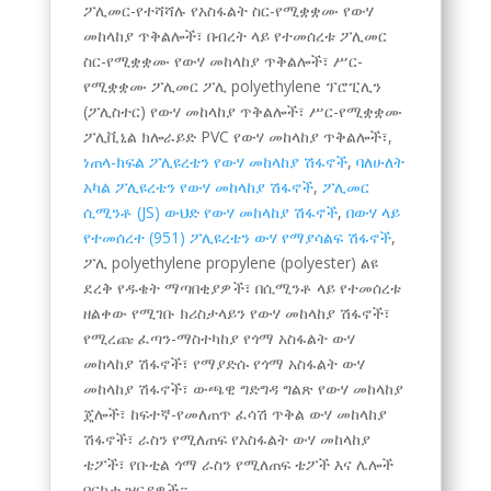
Kyrgyz
ፖሊመር-የተሻሻሉ የአስፋልት ስር-የሚቋቋሙ የውሃ
መከላከያ ጥቅልሎች፣ በብረት ላይ የተመሰረቱ ፖሊመር
Romanian
ስር-የሚቋቋሙ የውሃ መከላከያ ጥቅልሎች፣ ሥር-
Spanish (Ecuador)
የሚቋቋሙ ፖሊመር ፖሊ polyethylene ፕሮፒሊን
Spanish (Chile)
(ፖሊስተር) የውሃ መከላከያ ጥቅልሎች፣ ሥር-የሚቋቋሙ
ፖሊቪኒል ክሎራይድ PVC የውሃ መከላከያ ጥቅልሎች፣,
Spanish (Peru)
ነጠላ-ክፍል ፖሊዩረቴን የውሃ መከላከያ ሽፋኖች
,
ባለሁለት
Spanish (Colombia)
አካል ፖሊዩረቴን የውሃ መከላከያ ሽፋኖች
,
ፖሊመር
ሲሚንቶ (JS) ውህድ የውሃ መከላከያ ሽፋኖች
,
በውሃ ላይ
Spanish (Mexico)
የተመሰረተ (951) ፖሊዩረቴን ውሃ የማያሳልፍ ሽፋኖች
,
Portuguese (Portugal)
ፖሊ polyethylene propylene (polyester) ልዩ
ደረቅ የዱቄት ማጣበቂያዎች፣ በሲሚንቶ ላይ የተመሰረቱ
English (New Zealand)
ዘልቀው የሚገቡ ክሪስታላይን የውሃ መከላከያ ሽፋኖች፣
English (UK)
የሚረጩ ፈጣን-ማስተካከያ የጎማ አስፋልት ውሃ
መከላከያ ሽፋኖች፣ የማያድሱ የጎማ አስፋልት ውሃ
Moroccan Arabic
መከላከያ ሽፋኖች፣ ውጫዊ ግድግዳ ግልጽ የውሃ መከላከያ
Igbo
ጄሎች፣ ከፍተኛ-የመለጠጥ ፈሳሽ ጥቅል ውሃ መከላከያ
Yoruba
ሽፋኖች፣ ራስን የሚለጠፍ የአስፋልት ውሃ መከላከያ
ቴፖች፣ የቡቲል ጎማ ራስን የሚለጠፍ ቴፖች እና ሌሎች
Hausa
በርካታ ዝርያዎች።.