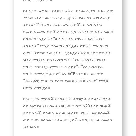
Greek
ኩባንያው ጠንካራ የቴክኒክ አቅም ያለው ሲሆን በብሔራዊ
Afrikaans
ሥልጣን ባላቸው የሙከራ ተቋማት የተረጋገጠ የባለሙያ
ቴክኒሻኖች ቡድን፣ የላቁ መሣሪያዎች፣ ሁሉን አቀፍ
Swahili
የሙከራ መሣሪያዎች እና የተረጋጋ የምርት ጥራት አለው።
Urdu
ከግብርና ሚኒስቴር "ሁሉን አቀፍ የጥራት አስተዳደር
Myanmar
ተገዢነት" የሚል ማዕረግ አግኝቷል፣ የጥራት ማረጋገጫ
ስርዓት የምስክር ወረቀት አሟልቷል፣ እና ከቻይና የጥራት
Lithuanian
ፍተሻ ማህበር፣ ከሻንዶንግ ግዛት "የኢንዱስትሪ ግንባታ
Croatian
ምርት ማስገቢያ የምስክር ወረቀት"፣ "የኢንዱስትሪ
ምርት ማምረቻ ፈቃድ" እና ከCE የምስክር ወረቀት
Finnish
"ብሔራዊ ሥልጣን ያለው የሙከራ ብቁ ምርት" የሚል
Vietnamese
ስያሜ አግኝቷል።.
Bengali
የኩባንያው ምርቶች በኮንትራት ተገዢነት እና ተዓማኒነት
Norwegian
ላይ አፅንዖት በመስጠት በቻይና ውስጥ ከ20 በላይ ግዛቶች
እና ክልሎች ይሸጣሉ እና ወደተለያዩ ሀገራት እና ክልሎች
Hebrew
ወደ ውጭ ይላካሉ፣ ከተጠቃሚዎች አዎንታዊ ግብረመልስ
Thai
ይቀበላሉ።.
Spanish (Argentina)