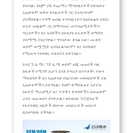
ይሰጣል፣ ይህም ያለ ተጨማሪ ማጣበቂያዎች በቀዝቃዛ
አጠቃቀም ወቅት ከገጽታዎች ጋር እንዲጣጣም
ያስችለዋል። የጎማ መሰል ተጣጣፊነትን ከአስፋልት የአየር
ሁኔታ መቋቋም ጋር በማጣመር መገጣጠሚያዎችን፣
ጣሪያዎችን እና ፍሳሾችን በተለያዩ ሁኔታዎች ለማሸግ
ተስማሚ ያደርገዋል። ግንባታው ቀላል ነው፣ ሙቀት
ወይም መሟሟት አያስፈልገውም፣ እና ከብክለት
የሚመጣ የአካባቢ ተጽዕኖን ይቀንሳል።.
እንደ 5 ሴ.ሜ፣ 10 ሴ.ሜ ወይም ብጁ መጠኖች ባሉ
ስፋቶች የሚገኝ ሲሆን እንደ የጣሪያ ስንጥቆች፣ የውሃ
ማፍሰሻዎች እና አጠቃላይ የእርጥበት መከላከያዎች ያሉ
አጠቃቀሞችን ይደግፋል፣ ይህም ለማስፋፋት አያያዝ
ከፍተኛ ማራዘሚያ እና ጥቃቅን ቀዳዳዎችን በመጠቀም
ራስን መፈወስን ያካትታል። ለተወሰኑ ፕሮጀክቶች
የአተገባበር ዘዴዎች በቦታው መስፈርቶች መሰረት
ሊስተካከሉ ይችላሉ።.