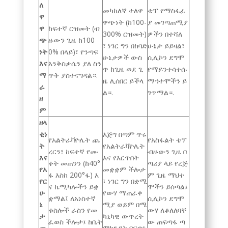
ለ
መካከለኛ ተለዋ
ቴፕ የማስፋፊ
ዋ
ዋጭነት (ከ100-
ያ መገጣጠሚያ
ዋ
ከፍተኛ ርዝመት (ብ
300% ርዝመት)
ዎችን በተሻለ
ጭ
ዙውን ጊዜ ከ100
፣ ነገር ግን በከባድ
ሁኔታ ይይዛል፣
ነት
0% በላይ)፣ የንጣፍ
ሁኔታዎች ውስ
ሲሊኮን ደግሞ
እና
እንቅስቃሴን ያለ ስን
ጥ ከጊዜ ወደ ጊ
የማይንቀሳቀሱ
ማ
ጥቅ ያስተናግዳል።.
ዜ ሊሰበር ይችላ
ማኅተሞችን ይ
ራ
ል።.
ገጥማል።.
ዘ
ም
ዘላ
ቂነ
እጅግ በጣም ጥሩ
የአልትራቫዮሌት ጨ
የአስፋልት ቴፕ
ት
የአልትራቫዮሌት
ረርን፣ ከፍተኛ የሙ
ብዙውን ጊዜ በ
እና
እና የእርጥበት
ቀት መጠንን (ከ40°
ጣሪያ ላይ የረጅ
የአ
መቋቋም ችሎታ
ፋ እስከ 200°ፋ) እ
ም ጊዜ ማህተ
የር
፣ ነገር ግን በቋሚ
ና ኬሚካሎችን ይቋ
ሞችን ይሰጣል፤
ሁ
የውሃ ማጠራቀ
ቋማል፤ ለአነስተኛ
ሲሊኮን ደግሞ
ኔ
ሚያ ወይም በሜ
ቁስሎች ራስን የመ
ውሃ ለቆለለባቸ
ታ
ካኒካዊ ውጥረት
ፈወስ ችሎታ፤ ከቤት
ው ጠፍጣፋ ጣ
መ
ምክንያት በፍጥነ