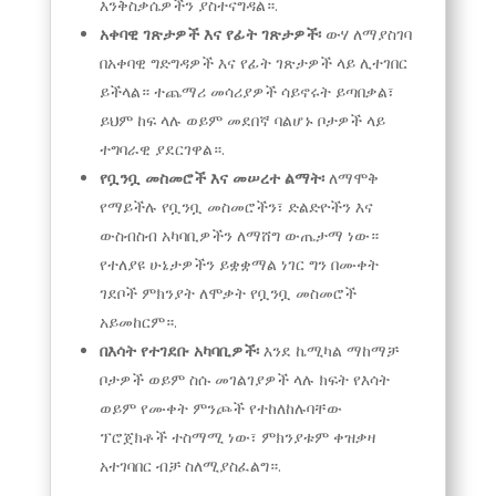
እንቅስቃሴዎችን ያስተናግዳል።.
አቀባዊ ገጽታዎች እና የፊት ገጽታዎች፡
ውሃ ለማያስገባ
በአቀባዊ ግድግዳዎች እና የፊት ገጽታዎች ላይ ሊተገበር
ይችላል። ተጨማሪ መሳሪያዎች ሳይኖሩት ይጣበቃል፣
ይህም ከፍ ላሉ ወይም መደበኛ ባልሆኑ ቦታዎች ላይ
ተግባራዊ ያደርገዋል።.
የቧንቧ መስመሮች እና መሠረተ ልማት፡
ለማሞቅ
የማይችሉ የቧንቧ መስመሮችን፣ ድልድዮችን እና
ውስብስብ አካባቢዎችን ለማሸግ ውጤታማ ነው።
የተለያዩ ሁኔታዎችን ይቋቋማል ነገር ግን በሙቀት
ገደቦች ምክንያት ለሞቃት የቧንቧ መስመሮች
አይመከርም።.
በእሳት የተገደቡ አካባቢዎች፡
እንደ ኬሚካል ማከማቻ
ቦታዎች ወይም ስሱ መገልገያዎች ላሉ ክፍት የእሳት
ወይም የሙቀት ምንጮች የተከለከሉባቸው
ፕሮጀክቶች ተስማሚ ነው፣ ምክንያቱም ቀዝቃዛ
አተገባበር ብቻ ስለሚያስፈልግ።.