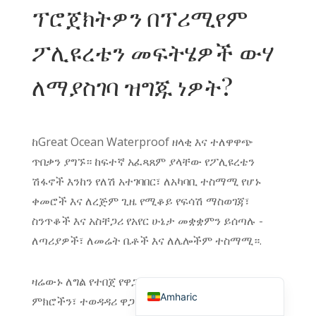
ፕሮጀክትዎን በፕሪሚየም
English (Canada)
Russian
ፖሊዩረቴን መፍትሄዎች ውሃ
Italian
ለማያስገባ ዝግጁ ነዎት?
English (South Africa)
Portuguese (Brazil)
French
ከGreat Ocean Waterproof ዘላቂ እና ተለዋዋጭ
German
ጥበቃን ያግኙ። ከፍተኛ አፈጻጸም ያላቸው የፖሊዩረቴን
ሽፋኖች እንከን የለሽ አተገባበር፣ ለአካባቢ ተስማሚ የሆኑ
Indonesian
ቀመሮች እና ለረጅም ጊዜ የሚቆይ የፍሳሽ ማስወገጃ፣
Korean
ስንጥቆች እና አስቸጋሪ የአየር ሁኔታ መቋቋምን ይሰጣሉ -
Japanese
ለጣሪያዎች፣ ለመሬት ቤቶች እና ለሌሎችም ተስማሚ።.
Hindi
English (United States)
ዛሬውኑ ለግል የተበጀ የዋጋ ዝርዝር ያግኙ! የባለሙያ
Amharic
ምክሮችን፣ ተወዳዳሪ ዋጋ እና ነጻ ናሙናዎችን ለመቀበል ቅጹን