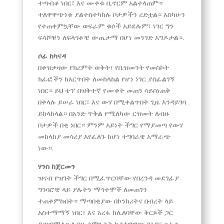
ተጣብቆ ነበር፣ እና ሙቀቱ ቢኖርም አልተላጠም።
ተለዋዋጭነቱ ያልተስተካከሉ ቦታዎችን ረድቷል። እስካሁን
የተጠቀምኳቸው ወፍራም ቁሶች አይደሉም፣ ነገር ግን
ፍሳሾቹን ለፍላጎቶቼ ውጤታማ በሆነ መንገድ አግዶታል።.
ሶፊ ከካናዳ
በቀዝቃዛው የክረምት ወቅት፣ የቤዝመንት የመስኮት
ክፈፎችን ከእርጥበት ለመከላከል የሆነ ነገር ያስፈልገኝ
ነበር። ይህ ቴፕ በዝቅተኛ የሙቀት መጠን ሳይሰነጠቅ
በቀላሉ ይሠራ ነበር፣ እና ውሃ በሚቀልጥበት ጊዜ እንዳይገባ
ይከላከላል። በአንድ ጥቅል የሚለካው ርዝመት ለብዙ
ቦታዎች በቂ ነበር። ምንም አይነት ችግር የማያመጣ የውሃ
መከላከያ መሳሪያ እየፈለጉ ከሆነ ተግባራዊ አማራጭ
ነው።.
ሃንስ ከጀርመን
ዝናብ የዝገት ችግር በሚፈጥርባቸው የበረንዳ መደገፊያ
ግንባሮቼ ላይ ያሉትን ማኅተሞች ለመጠገን
ተጠቀምኩበት። ማጣበቂያው በኮንክሪትና በብረት ላይ
አስተማማኝ ነበር፣ እና አረፋ ከሌለባቸው ቅርጾች ጋር ​​
ይጣጣማል። ለብዙ ሳምንታት ከተለዋዋጭ የአየር ሁኔታ