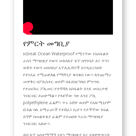
የምርት መግቢያ
ከGreat Ocean Waterproof የሚገኘው የአስፋልት
ራስን ማጣበቂያ የውሃ መከላከያ ቴፕ በግንባታ እና ጥገና
ወቅት የውሃ መከላከያ አፕሊኬሽኖች እንዲደረጉበት
የተነደፈ የሚጠቀለል የማሸጊያ ቁሳቁስ ነው። ለተጨማሪ
መዋቅር በፖሊስተር ወይም በፋይበርግላስ ምንጣፍ
የተጠናከረ ፖሊመር-የተሻሻለ አስፋልት እንደ መሰረታዊ
ንብርብር ይጠቀማል። የላይኛው ገጽ እንደ ፖሊ
polyethylene ፊልም፣ ጥሩ አሸዋ ወይም የአሉሚኒየም
ፎይል ባሉ አማራጮች የተሸፈነ ሲሆን የታችኛው ክፍል
ደግሞ በመልቀቂያ ፊልም የተጠበቀ የራስ-ማጣበቂያ
ንብርብር አለው።.
ይህ ቴፕ አስተማማኝ የሆነ ማጣበቂያ እና ተለዋዋጭነት