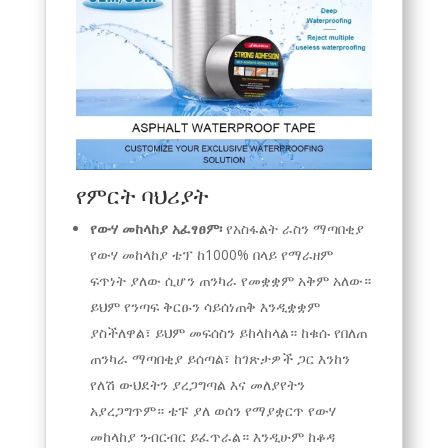
የምርት ባህሪያት
የውሃ መከላከያ አፈፃፀም፡
የአስፋልት ራስን ማጣበቂያ
የውሃ መከላከያ ቴፕ ከ1000% በላይ የማራዘም
ፍጥነት ያለው ሲሆን ጠንካራ የመቋቋም አቅም አለው።
ይህም የንጣፍ ቅርፁን ሳይሰነጠቅ እንዲቋቋም
ያስችለዋል፣ ይህም መፍሰስን ይከላከላል። ከቁሱ የበለጠ
ጠንካራ ማጣበቂያ ይሰጣል፣ ከገጽታዎች ጋር እንከን
የለሽ ውህደትን ያረጋግጣል እና መለያየትን
አያረጋግጥም። ቴፑ ያለ ወሰን የማያቋርጥ የውሃ
መከላከያ ንብርብር ይፈጥራል። እንዲሁም ከቆዳ