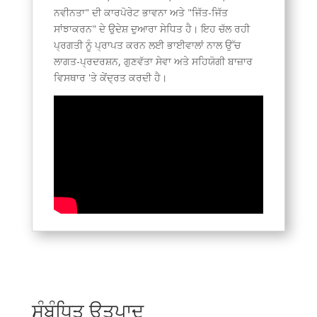
ਨਵੀਨਤਾ" ਦੀ ਕਾਰਪੋਰੇਟ ਭਾਵਨਾ ਅਤੇ "ਜਿੱਤ-ਜਿੱਤ
Spanish (Argentina)
ਸਾਂਝਾਕਰਨ" ਦੇ ਉਦੇਸ਼ ਦੁਆਰਾ ਸੇਧਿਤ ਹੈ। ਇਹ ਚੱਲ ਰਹੀ
Chinese
ਪ੍ਰਗਤੀ ਨੂੰ ਪ੍ਰਾਪਤ ਕਰਨ ਲਈ ਭਾਈਵਾਲਾਂ ਨਾਲ ਉੱਚ
ਲਾਗਤ-ਪ੍ਰਦਰਸ਼ਨ, ਗੁਣਵੱਤਾ ਸੇਵਾ ਅਤੇ ਸਹਿਯੋਗੀ ਬਾਜ਼ਾਰ
Swedish
ਵਿਸਥਾਰ 'ਤੇ ਕੇਂਦ੍ਰਤ ਕਰਦੀ ਹੈ।
Galician
Icelandic
Basque
Estonian
Dzongkha
Lower Sorbian
Danish
Welsh
Czech
Cebuano
ਸੰਬੰਧਿਤ ਉਤਪਾਦ