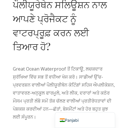
ਪੌਲੀਯੂਰੇਥੇਨ ਸਲਿਊਸ਼ਨ ਨਾਲ
English (Canada)
ਆਪਣੇ ਪ੍ਰੋਜੈਕਟ ਨੂੰ
Russian
Italian
ਵਾਟਰਪ੍ਰੂਫ਼ ਕਰਨ ਲਈ
English (South Africa)
ਤਿਆਰ ਹੋ?
Portuguese (Brazil)
French
German
Great Ocean Waterproof ਤੋਂ ਟਿਕਾਊ, ਲਚਕਦਾਰ
Indonesian
ਸੁਰੱਖਿਆ ਵਿੱਚ ਸਭ ਤੋਂ ਵਧੀਆ ਖੋਜ ਕਰੋ। ਸਾਡੀਆਂ ਉੱਚ-
Korean
ਪ੍ਰਦਰਸ਼ਨ ਵਾਲੀਆਂ ਪੌਲੀਯੂਰੀਥੇਨ ਕੋਟਿੰਗਾਂ ਸਹਿਜ ਐਪਲੀਕੇਸ਼ਨ,
Japanese
ਵਾਤਾਵਰਣ-ਅਨੁਕੂਲ ਫਾਰਮੂਲੇ, ਅਤੇ ਲੀਕ, ਦਰਾਰਾਂ ਅਤੇ ਕਠੋਰ
ਮੌਸਮ ਪ੍ਰਤੀ ਲੰਬੇ ਸਮੇਂ ਤੱਕ ਚੱਲਣ ਵਾਲੀਆਂ ਪ੍ਰਤੀਰੋਧਤਾਵਾਂ ਦੀ
Hindi
ਪੇਸ਼ਕਸ਼ ਕਰਦੀਆਂ ਹਨ—ਛੱਤਾਂ, ਬੇਸਮੈਂਟਾਂ ਅਤੇ ਹੋਰ ਬਹੁਤ ਕੁਝ
English (United States)
ਲਈ ਸੰਪੂਰਨ।
Panjabi