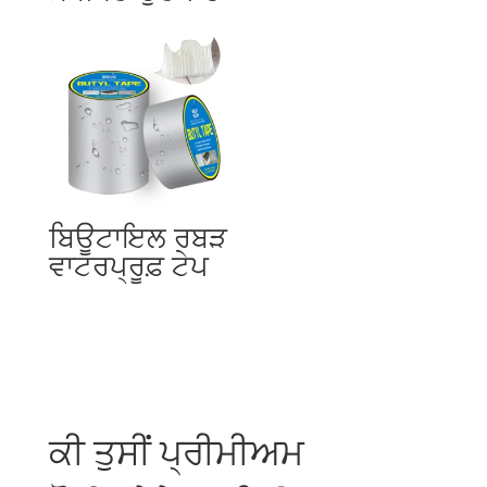
Catalan
Bulgarian
Azerbaijani
Hungarian
Malayalam
Malay
Belarusian
ਬਿਊਟਾਇਲ ਰਬੜ
ਵਾਟਰਪ੍ਰੂਫ਼ ਟੇਪ
German (Switzerland)
Polish
Arabic
Dutch
Turkish
ਕੀ ਤੁਸੀਂ ਪ੍ਰੀਮੀਅਮ
English (Australia)
Spanish (Spain)