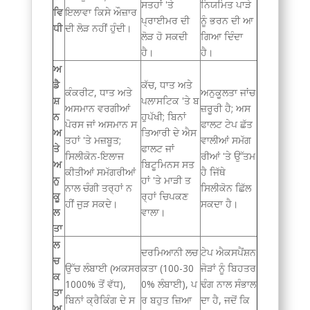
ਸਤਹਾਂ 'ਤੇ
ਨਿਯਮਿਤ ਪਾੜੇ
ਵਿ
ਇਲਾਵਾ ਕਿਸੇ ਔਜ਼ਾਰ
ਪ੍ਰਾਈਮਰ ਦੀ
ਨੂੰ ਭਰਨ ਦੀ ਆ
ਧੀ
ਦੀ ਲੋੜ ਨਹੀਂ ਹੁੰਦੀ।
ਲੋੜ ਹੋ ਸਕਦੀ
ਗਿਆ ਦਿੰਦਾ
ਹੈ।
ਹੈ।
ਅ
ਡੈ
ਕੱਚ, ਧਾਤ ਅਤੇ
ਕੰਕਰੀਟ, ਧਾਤ ਅਤੇ
ਅਨੁਕੂਲਤਾ ਜਾਂਚ
ਸ਼
ਪਲਾਸਟਿਕ 'ਤੇ ਬ
ਅਸਮਾਨ ਵਰਗੀਆਂ
ਜ਼ਰੂਰੀ ਹੈ; ਅਸ
ਨ
ਹੁਪੱਖੀ; ਬਿਨਾਂ
ਪੋਰਸ ਜਾਂ ਅਸਮਾਨ ਸ
ਫਾਲਟ ਟੇਪ ਛੱਤ
ਅ
ਤਿਆਰੀ ਦੇ ਐਸ
ਤਹਾਂ 'ਤੇ ਮਜ਼ਬੂਤ;
ਵਾਲੀਆਂ ਸਮੱਗ
ਤੇ
ਫਾਲਟ ਜਾਂ
ਸਿਲੀਕੋਨ-ਇਲਾਜ
ਰੀਆਂ 'ਤੇ ਉੱਤਮ
ਅ
ਬਿਟੂਮਿਨਸ ਸਤ
ਕੀਤੀਆਂ ਸਮੱਗਰੀਆਂ
ਹੈ ਜਿੱਥੇ
ਨੁ
ਹਾਂ 'ਤੇ ਮਾੜੀ ਤ
ਨਾਲ ਚੰਗੀ ਤਰ੍ਹਾਂ ਨ
ਸਿਲੀਕੋਨ ਛਿੱਲ
ਕੂ
ਰ੍ਹਾਂ ਚਿਪਕਣ
ਹੀਂ ਜੁੜ ਸਕਦੇ।
ਸਕਦਾ ਹੈ।
ਲ
ਵਾਲਾ।
ਤਾ
ਲ
ਦਰਮਿਆਨੀ ਲਚ
ਟੇਪ ਐਕਸਪੈਂਸ਼ਨ
ਚ
ਉੱਚ ਲੰਬਾਈ (ਅਕਸਰ
ਕਤਾ (100-30
ਜੋੜਾਂ ਨੂੰ ਬਿਹਤਰ
ਕ
1000% ਤੋਂ ਵੱਧ),
0% ਲੰਬਾਈ), ਪ
ਢੰਗ ਨਾਲ ਸੰਭਾਲ
ਤਾ
ਬਿਨਾਂ ਕ੍ਰੈਕਿੰਗ ਦੇ ਸ
ਰ ਬਹੁਤ ਜ਼ਿਆ
ਦਾ ਹੈ, ਜਦੋਂ ਕਿ
ਅ