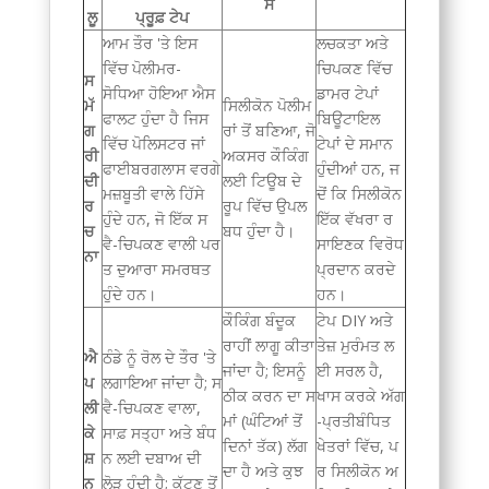
ਸ
ਲੂ
ਪ੍ਰੂਫ਼ ਟੇਪ
ਆਮ ਤੌਰ 'ਤੇ ਇਸ
ਲਚਕਤਾ ਅਤੇ
ਵਿੱਚ ਪੋਲੀਮਰ-
ਚਿਪਕਣ ਵਿੱਚ
ਸ
ਸੋਧਿਆ ਹੋਇਆ ਐਸ
ਡਾਮਰ ਟੇਪਾਂ
ਮੱ
ਸਿਲੀਕੋਨ ਪੋਲੀਮ
ਫਾਲਟ ਹੁੰਦਾ ਹੈ ਜਿਸ
ਬਿਊਟਾਇਲ
ਗ
ਰਾਂ ਤੋਂ ਬਣਿਆ, ਜੋ
ਵਿੱਚ ਪੋਲਿਸਟਰ ਜਾਂ
ਟੇਪਾਂ ਦੇ ਸਮਾਨ
ਰੀ
ਅਕਸਰ ਕੌਕਿੰਗ
ਫਾਈਬਰਗਲਾਸ ਵਰਗੇ
ਹੁੰਦੀਆਂ ਹਨ, ਜ
ਦੀ
ਲਈ ਟਿਊਬ ਦੇ
ਮਜ਼ਬੂਤੀ ਵਾਲੇ ਹਿੱਸੇ
ਦੋਂ ਕਿ ਸਿਲੀਕੋਨ
ਰ
ਰੂਪ ਵਿੱਚ ਉਪਲ
ਹੁੰਦੇ ਹਨ, ਜੋ ਇੱਕ ਸ
ਇੱਕ ਵੱਖਰਾ ਰ
ਚ
ਬਧ ਹੁੰਦਾ ਹੈ।
ਵੈ-ਚਿਪਕਣ ਵਾਲੀ ਪਰ
ਸਾਇਣਕ ਵਿਰੋਧ
ਨਾ
ਤ ਦੁਆਰਾ ਸਮਰਥਤ
ਪ੍ਰਦਾਨ ਕਰਦੇ
ਹੁੰਦੇ ਹਨ।
ਹਨ।
ਕੌਕਿੰਗ ਬੰਦੂਕ
ਟੇਪ DIY ਅਤੇ
ਰਾਹੀਂ ਲਾਗੂ ਕੀਤਾ
ਤੇਜ਼ ਮੁਰੰਮਤ ਲ
ਐ
ਠੰਡੇ ਨੂੰ ਰੋਲ ਦੇ ਤੌਰ 'ਤੇ
ਜਾਂਦਾ ਹੈ; ਇਸਨੂੰ
ਈ ਸਰਲ ਹੈ,
ਪ
ਲਗਾਇਆ ਜਾਂਦਾ ਹੈ; ਸ
ਠੀਕ ਕਰਨ ਦਾ ਸ
ਖਾਸ ਕਰਕੇ ਅੱਗ
ਲੀ
ਵੈ-ਚਿਪਕਣ ਵਾਲਾ,
ਮਾਂ (ਘੰਟਿਆਂ ਤੋਂ
-ਪ੍ਰਤੀਬੰਧਿਤ
ਕੇ
ਸਾਫ਼ ਸਤ੍ਹਾ ਅਤੇ ਬੰਧ
ਦਿਨਾਂ ਤੱਕ) ਲੱਗ
ਖੇਤਰਾਂ ਵਿੱਚ, ਪ
ਸ਼
ਨ ਲਈ ਦਬਾਅ ਦੀ
ਦਾ ਹੈ ਅਤੇ ਕੁਝ
ਰ ਸਿਲੀਕੋਨ ਅ
ਨ
ਲੋੜ ਹੁੰਦੀ ਹੈ; ਕੱਟਣ ਤੋਂ