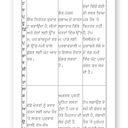
ਟ
ਦੋਵਾਂ ਵਿੱਚੋਂ ਕੋਈ
ਰ
ਗੈਰ-ਪੋਰਸ
ਵੀ ਸਰਵ ਵਿਆ
ਪ੍
ਇੱਕ ਨਿਰੰਤਰ ਰੁਕਾਵ
ਸੁਭਾਅ ਦੇ ਕਾਰਨ
ਪਕ ਤੌਰ 'ਤੇ
ਰੂ
ਟ ਬਣਾਉਂਦਾ ਹੈ; ਸੀਮਾਂ
ਲਗਾਤਾਰ ਗਿੱਲੇ
ਬਿਹਤਰ ਨਹੀਂ
ਫ਼ਿੰ
ਅਤੇ ਜੋੜਾਂ ਲਈ ਉੱਤ
ਖੇਤਰਾਂ ਵਿੱਚ ਉੱਤ
ਹੈ; ਟੇਪ
ਗ
ਮ, ਪਰ ਬਾਥਰੂਮਾਂ ਵਰ
ਮ; ਪਾੜੇ ਲਈ
ਸਿਲੀਕੋਨ ਦੇ
ਪ੍
ਗੇ ਉੱਚ-ਨਮੀ ਵਾਲੇ
ਪ੍ਰਭਾਵਸ਼ਾਲੀ ਪ
ਮੁਕਾਬਲੇ ਲੰਬੇ ਸ
ਰ
ਡੁੱਬਣ ਲਈ ਘੱਟ ਆਦ
ਰ ਇਲਾਜ ਦੌਰਾਨ
ਮੇਂ ਤੱਕ ਨਮੀ
ਭਾ
ਰਸ਼।
ਸੁੰਗੜ ਸਕਦਾ
ਵਿੱਚ ਘੱਟ ਪ੍ਰਦ
ਵ
ਹੈ।
ਰਸ਼ਨ ਕਰ ਸਕ
ਸ਼ੀ
ਦੀ ਹੈ।
ਲ
ਤਾ
ਲਾ
ਗ
ਅਕਸਰ ਪ੍ਰਤੀ
ਤ
ਯੂਨਿਟ ਸਸਤਾ
ਟੇਪ ਲਗਾਉਣ ਦੇ
ਵੱਡੇ ਖੇਤਰਾਂ ਨੂੰ ਕਵਰ
ਅ
ਹੁੰਦਾ ਹੈ ਪਰ ਵ
ਸਮੇਂ ਦੀ ਬੱਚਤ ਕ
ਕਰਨ ਲਈ ਆਮ ਤੌਰ
ਤੇ
ਧੇਰੇ ਮਿਹਨਤ ਦੀ
ਰਦੀ ਹੈ, ਸੰਭਾਵੀ
'ਤੇ ਲਾਗਤ-ਪ੍ਰਭਾਵ
ਉ
ਲੋੜ ਹੁੰਦੀ ਹੈ;
ਤੌਰ 'ਤੇ ਮੁਰੰਮਤ
ਸ਼ਾਲੀ; ਵੱਖ-ਵੱਖ