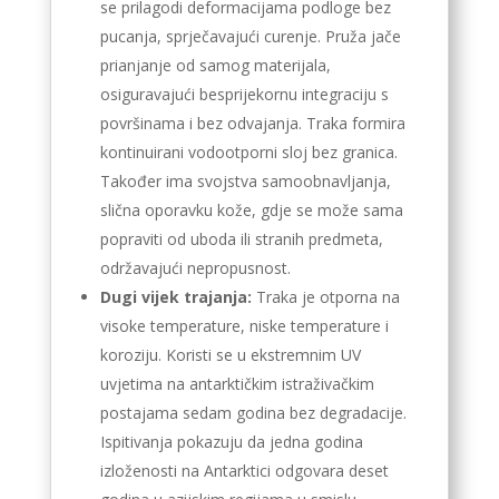
se prilagodi deformacijama podloge bez
pucanja, sprječavajući curenje. Pruža jače
prianjanje od samog materijala,
osiguravajući besprijekornu integraciju s
površinama i bez odvajanja. Traka formira
kontinuirani vodootporni sloj bez granica.
Također ima svojstva samoobnavljanja,
slična oporavku kože, gdje se može sama
popraviti od uboda ili stranih predmeta,
održavajući nepropusnost.
Dugi vijek trajanja:
Traka je otporna na
visoke temperature, niske temperature i
koroziju. Koristi se u ekstremnim UV
uvjetima na antarktičkim istraživačkim
postajama sedam godina bez degradacije.
Ispitivanja pokazuju da jedna godina
izloženosti na Antarktici odgovara deset