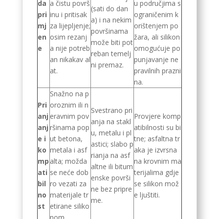
da
a čistu površ
u područjima s
(sati do dan
pri
inu i pritisak
ograničenim k
a) i na nekim
mj
za lijepljenje;
orištenjem po
površinama
en
osim rezanj
žara, ali silikon
može biti pot
e
a nije potreb
omogućuje po
reban temelj
an nikakav al
punjavanje ne
ni premaz.
at.
pravilnih prazni
na.
Snažno na p
Pri
oroznim ili n
Svestrano pri
anj
eravnim pov
Provjere komp
anja na stakl
anj
ršinama pop
atibilnosti su bi
u, metalu i pl
e i
ut betona,
tne; asfaltna tr
astici; slabo p
ko
metala i asf
aka je izvrsna
rianja na asf
mp
alta; možda
na krovnim ma
altne ili bitum
ati
se neće dob
terijalima gdje
enske površi
bil
ro vezati za
se silikon mož
ne bez pripre
no
materijale tr
e ljuštiti.
me.
st
etirane siliko
nom.