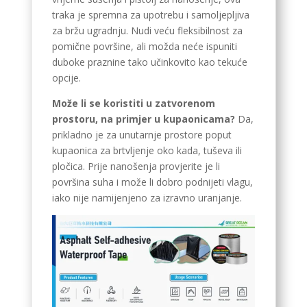
traka je spremna za upotrebu i samoljepljiva
za bržu ugradnju. Nudi veću fleksibilnost za
pomične površine, ali možda neće ispuniti
duboke praznine tako učinkovito kao tekuće
opcije.
Može li se koristiti u zatvorenom
prostoru, na primjer u kupaonicama?
Da,
prikladno je za unutarnje prostore poput
kupaonica za brtvljenje oko kada, tuševa ili
pločica. Prije nanošenja provjerite je li
površina suha i može li dobro podnijeti vlagu,
iako nije namijenjeno za izravno uranjanje.
Tagalog
Portuguese (Angola)