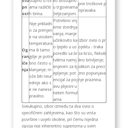
stu
stupno u rol
ko dostupno
pne troškove p
pn
ama različiti
u trgovinama
opravaka.
ost
h širina.
željezarijom.
Potrebno vrij
Nije prikladn
eme stvrdnja
o za primjen
vanja; manje
e na visokim
učinkovito ka
Izbor ovisi o pr
temperatura
o ljepilo u us
ojektu - traka
Og
ma ili tamo
poredbi sa br
za brzo, fleksib
ran
gdje je potre
tvilima namij
ilno brtvljenje;
iče
bno često u
enjenim za lij
silikon za preci
nja
klanjanje; m
epljenje; pot
zno popunjava
ože biti neur
encijal za poj
nje praznina.
ednije ako s
avu plijesni u
e ne nanese
nekim formul
pravilno.
ama.
Sveukupno, izbor između ta dva ovisi o
specifičnim zahtjevima, kao što su vrsta
površine i uvjeti okoline, pri čemu nijedna
opcija nije inherentno superiorna u svim