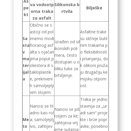
As
va vodootp
Silikonska b
pe
Bilješke
orna traka
rtvila
kt
za asfalt
Obično se s
astoji od pol
Asfaltne trake
Sa
imerno modi
su sličnije butil
Izrađen od sil
sta
ficiranog asf
nim trakama p
ikonskih poli
v
alta s ojačan
o fleksibilnosti
mera, često
ma
jima poput p
i prianjanju, do
dostupan u o
ter
oliestera ili s
k silikoni pruža
bliku tube za
ijal
takloplastik
ju drugačiju ke
brtvljenje.
a
e, prekriveni
mijsku otporn
h samoljeplji
ost.
vim slojem.
Traka je jedno
Nanosi se hl
stavnija za „ur
Nanosi se piš
adno kao rol
adi sam“ proje
toljem za kit;
Me
a; samoljeplj
kte i brze popr
zahtijeva vrij
to
ivo, zahtijev
avke, posebno
eme sušenja