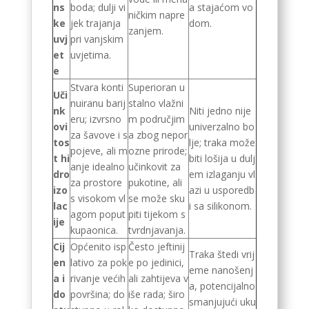
ns
boda; dulji vi
a stajaćom vo
ničkim napre
ke
jek trajanja
dom.
zanjem.
uvj
pri vanjskim
et
uvjetima.
e
Stvara konti
Superioran u
Uči
nuiranu barij
stalno vlažni
nk
Niti jedno nije
eru; izvrsno
m područjim
ovi
univerzalno bo
za šavove i s
a zbog nepor
tos
lje; traka može
pojeve, ali m
ozne prirode;
t hi
biti lošija u dulj
anje idealno
učinkovit za
dro
em izlaganju vl
za prostore
pukotine, ali
izo
azi u usporedb
s visokom vl
se može sku
lac
i sa silikonom.
agom poput
piti tijekom s
ije
kupaonica.
tvrdnjavanja.
Cij
Općenito isp
Često jeftinij
Traka štedi vrij
en
lativo za pok
e po jedinici,
eme nanošenj
a i
rivanje većih
ali zahtijeva v
a, potencijalno
do
površina; do
iše rada; širo
smanjujući uku