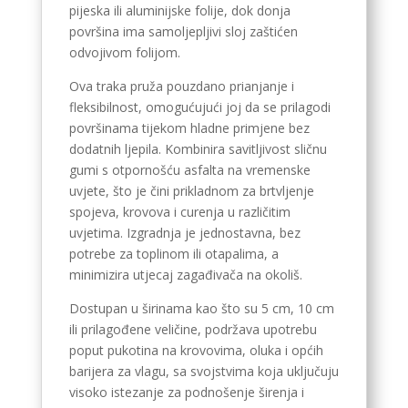
pijeska ili aluminijske folije, dok donja
površina ima samoljepljivi sloj zaštićen
odvojivom folijom.
Ova traka pruža pouzdano prianjanje i
fleksibilnost, omogućujući joj da se prilagodi
površinama tijekom hladne primjene bez
dodatnih ljepila. Kombinira savitljivost sličnu
gumi s otpornošću asfalta na vremenske
uvjete, što je čini prikladnom za brtvljenje
spojeva, krovova i curenja u različitim
uvjetima. Izgradnja je jednostavna, bez
potrebe za toplinom ili otapalima, a
minimizira utjecaj zagađivača na okoliš.
Dostupan u širinama kao što su 5 cm, 10 cm
ili prilagođene veličine, podržava upotrebu
poput pukotina na krovovima, oluka i općih
barijera za vlagu, sa svojstvima koja uključuju
visoko istezanje za podnošenje širenja i