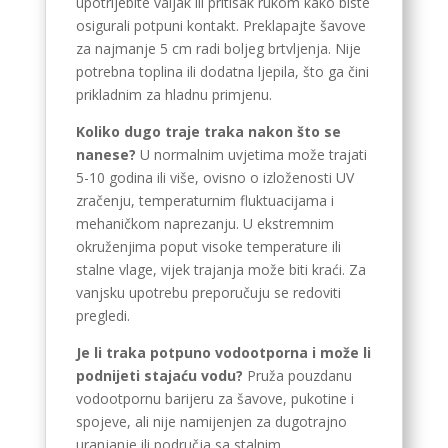
upotrijebite valjak ili pritisak rukom kako biste
osigurali potpuni kontakt. Preklapajte šavove
za najmanje 5 cm radi boljeg brtvljenja. Nije
potrebna toplina ili dodatna ljepila, što ga čini
prikladnim za hladnu primjenu.
Koliko dugo traje traka nakon što se
nanese?
U normalnim uvjetima može trajati
5-10 godina ili više, ovisno o izloženosti UV
zračenju, temperaturnim fluktuacijama i
mehaničkom naprezanju. U ekstremnim
okruženjima poput visoke temperature ili
stalne vlage, vijek trajanja može biti kraći. Za
vanjsku upotrebu preporučuju se redoviti
pregledi.
Je li traka potpuno vodootporna i može li
podnijeti stajaću vodu?
Pruža pouzdanu
vodootpornu barijeru za šavove, pukotine i
spojeve, ali nije namijenjen za dugotrajno
uranjanje ili područja sa stalnim