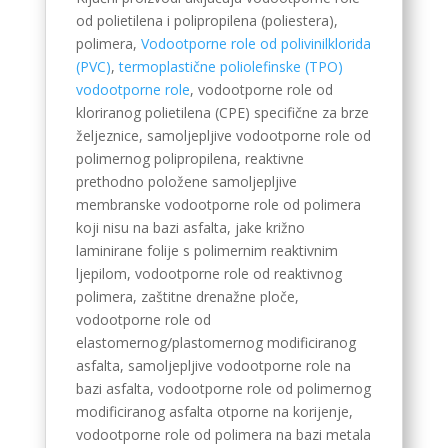
Greek
od polietilena i polipropilena (poliestera),
polimera,
Vodootporne role od polivinilklorida
Afrikaans
(PVC)
,
termoplastične poliolefinske (TPO)
Amharic
vodootporne role
, vodootporne role od
kloriranog polietilena (CPE) specifične za brze
Swahili
željeznice, samoljepljive vodootporne role od
Urdu
polimernog polipropilena, reaktivne
Myanmar
prethodno položene samoljepljive
membranske vodootporne role od polimera
Lithuanian
koji nisu na bazi asfalta, jake križno
Finnish
laminirane folije s polimernim reaktivnim
ljepilom, vodootporne role od reaktivnog
Vietnamese
polimera, zaštitne drenažne ploče,
Bengali
vodootporne role od
elastomernog/plastomernog modificiranog
Norwegian
asfalta, samoljepljive vodootporne role na
Hebrew
bazi asfalta, vodootporne role od polimernog
modificiranog asfalta otporne na korijenje,
Thai
vodootporne role od polimera na bazi metala
Spanish (Argentina)