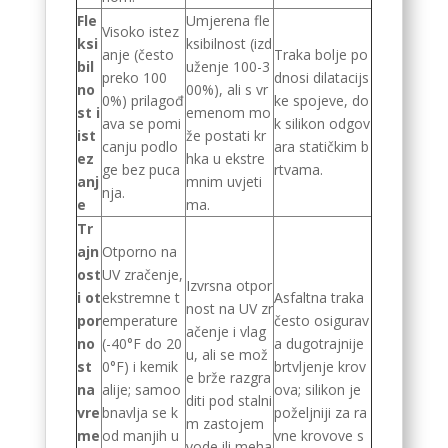
Fle
Umjerena fle
Visoko istez
ksi
ksibilnost (izd
anje (često
Traka bolje po
bil
uženje 100-3
preko 100
dnosi dilatacijs
no
00%), ali s vr
0%) prilagođ
ke spojeve, do
st i
emenom mo
ava se pomi
k silikon odgov
ist
že postati kr
canju podlo
ara statičkim b
ez
hka u ekstre
ge bez puca
rtvama.
anj
mnim uvjeti
nja.
e
ma.
Tr
ajn
Otporno na
ost
UV zračenje,
Izvrsna otpor
i ot
ekstremne t
Asfaltna traka
nost na UV zr
por
emperature
često osigurav
ačenje i vlag
no
(-40°F do 20
a dugotrajnije
u, ali se mož
st
0°F) i kemik
brtvljenje krov
e brže razgra
na
alije; samoo
ova; silikon je
diti pod stalni
vre
bnavlja se k
poželjniji za ra
m zastojem
me
od manjih u
vne krovove s
vode ili meha