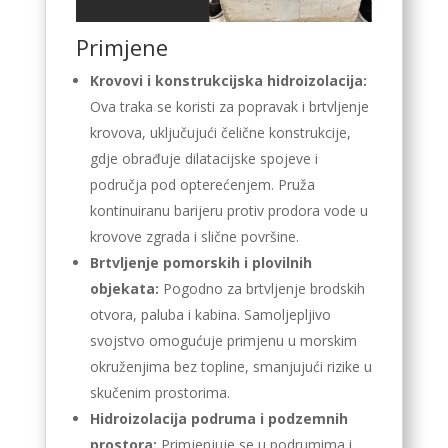
Primjene
Krovovi i konstrukcijska hidroizolacija:
Ova traka se koristi za popravak i brtvljenje
krovova, uključujući čelične konstrukcije,
gdje obrađuje dilatacijske spojeve i
područja pod opterećenjem. Pruža
kontinuiranu barijeru protiv prodora vode u
krovove zgrada i slične površine.
Brtvljenje pomorskih i plovilnih
objekata:
Pogodno za brtvljenje brodskih
otvora, paluba i kabina. Samoljepljivo
svojstvo omogućuje primjenu u morskim
okruženjima bez topline, smanjujući rizike u
skučenim prostorima.
Hidroizolacija podruma i podzemnih
prostora:
Primjenjuje se u podrumima i