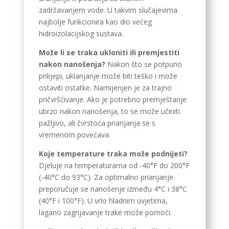
zadržavanjem vode. U takvim slučajevima
najbolje funkcionira kao dio većeg
hidroizolacijskog sustava.
Može li se traka ukloniti ili premjestiti
nakon nanošenja?
Nakon što se potpuno
prilijepi, uklanjanje može biti teško i može
ostaviti ostatke. Namijenjen je za trajno
pričvršćivanje. Ako je potrebno premještanje
ubrzo nakon nanošenja, to se može učiniti
pažljivo, ali čvrstoća prianjanja se s
vremenom povećava.
Koje temperature traka može podnijeti?
Djeluje na temperaturama od -40°F do 200°F
(-40°C do 93°C). Za optimalno prianjanje
preporučuje se nanošenje između 4°C i 38°C
(40°F i 100°F). U vrlo hladnim uvjetima,
lagano zagrijavanje trake može pomoći.