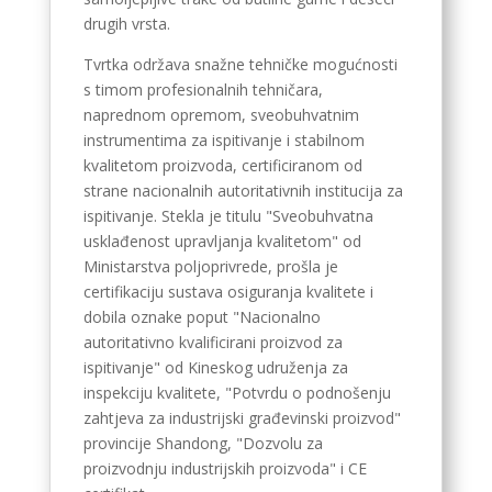
Catalan
drugih vrsta.
Bulgarian
Tvrtka održava snažne tehničke mogućnosti
Azerbaijani
s timom profesionalnih tehničara,
naprednom opremom, sveobuhvatnim
Hungarian
instrumentima za ispitivanje i stabilnom
Malayalam
kvalitetom proizvoda, certificiranom od
strane nacionalnih autoritativnih institucija za
Malay
ispitivanje. Stekla je titulu "Sveobuhvatna
Belarusian
usklađenost upravljanja kvalitetom" od
German (Switzerland)
Ministarstva poljoprivrede, prošla je
certifikaciju sustava osiguranja kvalitete i
Polish
dobila oznake poput "Nacionalno
Arabic
autoritativno kvalificirani proizvod za
ispitivanje" od Kineskog udruženja za
Dutch
inspekciju kvalitete, "Potvrdu o podnošenju
Turkish
zahtjeva za industrijski građevinski proizvod"
provincije Shandong, "Dozvolu za
English (Australia)
proizvodnju industrijskih proizvoda" i CE
Spanish (Spain)