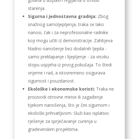
godina u azijskim regijama u smislu
starenja.
Sigurna i jednostavna gradnja:
Zbog
snažnog samoljepljenja, traka se lako
nanosi, čak i za neprofesionalne radnike
koji mogu učiti iz demonstracije. Zahtijeva
hladno nanošenje bez dodatnih ljepila -
samo preklapanje i lijepljenje - za visoku
stopu uspjeha iz prvog pokušaja. To štedi
vrijeme i rad, a istovremeno osigurava
sigurnost i pouzdanost.
Ekološke i ekonomske koristi:
Traka ne
proizvodi otrovne mirise ili zagađenje
tijekom nanošenja, što je čini sigurnom i
ekološki prihvatljivom. Služi kao isplativo
rješenje za sprječavanje curenja u
građevinskim projektima.