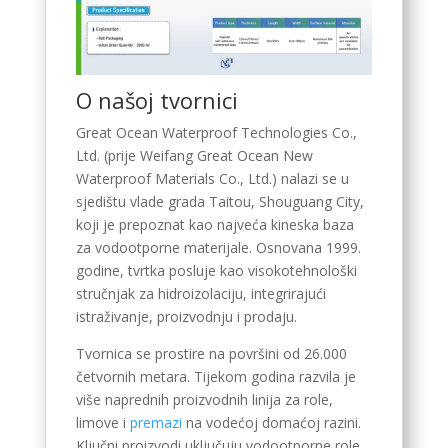
Kyrgyz
Romanian
Spanish (Ecuador)
O našoj tvornici
Spanish (Chile)
Great Ocean Waterproof Technologies Co.,
Spanish (Peru)
Ltd. (prije Weifang Great Ocean New
Spanish (Colombia)
Waterproof Materials Co., Ltd.) nalazi se u
Spanish (Mexico)
sjedištu vlade grada Taitou, Shouguang City,
koji je prepoznat kao najveća kineska baza
Portuguese (Portugal)
za vodootporne materijale. Osnovana 1999.
English (New Zealand)
godine, tvrtka posluje kao visokotehnološki
stručnjak za hidroizolaciju, integrirajući
English (UK)
istraživanje, proizvodnju i prodaju.
Moroccan Arabic
Tvornica se prostire na površini od 26.000
Igbo
četvornih metara. Tijekom godina razvila je
Yoruba
više naprednih proizvodnih linija za role,
limove i
premazi
na vodećoj domaćoj razini.
Hausa
Ključni proizvodi uključuju vodootporne role