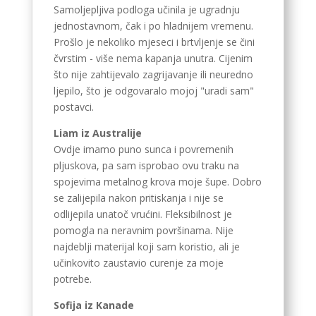
Samoljepljiva podloga učinila je ugradnju
jednostavnom, čak i po hladnijem vremenu.
Prošlo je nekoliko mjeseci i brtvljenje se čini
čvrstim - više nema kapanja unutra. Cijenim
što nije zahtijevalo zagrijavanje ili neuredno
ljepilo, što je odgovaralo mojoj "uradi sam"
postavci.
Liam iz Australije
Ovdje imamo puno sunca i povremenih
pljuskova, pa sam isprobao ovu traku na
spojevima metalnog krova moje šupe. Dobro
se zalijepila nakon pritiskanja i nije se
odlijepila unatoč vrućini. Fleksibilnost je
pomogla na neravnim površinama. Nije
najdeblji materijal koji sam koristio, ali je
učinkovito zaustavio curenje za moje
potrebe.
Sofija iz Kanade