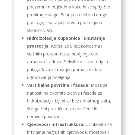
podzemnim objektima kako bi se spriječilo
prodiranje vlage. Prianja na beton i druge
podloge, stvarajući brtvu u područjima
sklonim vlazi.
Hidroizolacija kupaonice i unutarnje
prostorije:
Koristi se u kupaonicama i
vlažnim prostorima za brtvljenje oko
armatura i zidova. Fleksibilnost materijala
prilagođava se manjim pomacima bez
ugrožavanja brtvljenja.
Vertikalne površine i fasade:
Može se
nanositi na okomite zidove i fasade za
hidroizolaciju. Lijepi se bez dodatnog alata,
što ga čini praktičnim za povišene ili
neravne površine.
Cjevovodi i infrastruktura:
Učinkovito za
brtvljenje negrijanih cjevovoda, mostova i