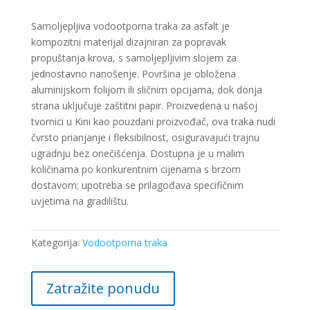
Samoljepljiva vodootporna traka za asfalt je
kompozitni materijal dizajniran za popravak
propuštanja krova, s samoljepljivim slojem za
jednostavno nanošenje. Površina je obložena
aluminijskom folijom ili sličnim opcijama, dok donja
strana uključuje zaštitni papir. Proizvedena u našoj
tvornici u Kini kao pouzdani proizvođač, ova traka nudi
čvrsto prianjanje i fleksibilnost, osiguravajući trajnu
ugradnju bez onečišćenja. Dostupna je u malim
količinama po konkurentnim cijenama s brzom
dostavom; upotreba se prilagođava specifičnim
uvjetima na gradilištu.
Kategorija:
Vodootporna traka
Zatražite ponudu