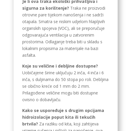
Je li ova traka ekološki prihvatljiva i
sigurna za korištenje?
Traka ne proizvodi
otrovne pare tijekom nanošenja i ne sadrži
otapala. Smatra se niskim udjelom hlapljivih
organskih spojeva (VOC), ali se preporučuje
odgovarajuća ventilacija u zatvorenim
prostorima. Odlaganje treba biti u skladu s
lokalnim propisima za materijale na bazi
asfalta.
Koje su veličine i debljine dostupne?
Uobičajene širine uključuju 2 inča, 4 inča i 6
inča, s duljinama do 50 stopa po roli. Debljina
se obično kreće od 1 mm do 2 mm.
Prilagođene veličine mogu biti dostupne
ovisno o dobavljaču.
Kako se uspoređuje s drugim opcijama
hidroizolacije poput kita ili tekućih
brtvila?
Za razliku od kita, koji zahtijeva
vrijeme sušenja i pištolj za nanošenje, ova