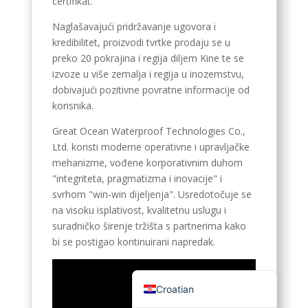
certifikat.
English (Canada)
Naglašavajući pridržavanje ugovora i
Russian
kredibilitet, proizvodi tvrtke prodaju se u
preko 20 pokrajina i regija diljem Kine te se
Italian
izvoze u više zemalja i regija u inozemstvu,
English (South Africa)
dobivajući pozitivne povratne informacije od
korisnika.
Portuguese (Brazil)
French
Great Ocean Waterproof Technologies Co.,
Ltd. koristi moderne operativne i upravljačke
German
mehanizme, vođene korporativnim duhom
Indonesian
"integriteta, pragmatizma i inovacije" i
svrhom "win-win dijeljenja". Usredotočuje se
Korean
na visoku isplativost, kvalitetnu uslugu i
Japanese
suradničko širenje tržišta s partnerima kako
bi se postigao kontinuirani napredak.
Hindi
English (United States)
Croatian