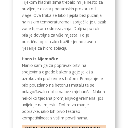
Tijekom hladnih zima trebalo mi je nešto za
brtvljenje okvira podrumskih prozora od
vlage. Ova traka se lako lijepila bez pucanja
na niskim temperaturama i spriječila je ulazak
vode tijekom odmrzavanja. Duljina po rolni
bila je dovoljna za više mjesta. To je
praktična opcija ako tražite jednostavno
rješenje za hidroizolaciju.
Hans iz Njemačke
Nanio sam ga za popravak brtvi na
spojevima ograde balkona gdje je kiša
uzrokovala probleme s hrđom. Prianjanje je
bilo pouzdano na betonu i metalu te se
prilagođavalo oblicima bez mjehurića. Nakon
nekoliko tjedana promjenjivog vremena, još
uvijek je na mjestu. Dobro za manje
popravke, iako bih prvo testirao
kompatibilnost s vašim površinama.