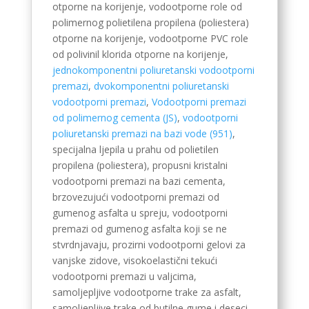
otporne na korijenje, vodootporne role od
Chinese
polimernog polietilena propilena (poliestera)
otporne na korijenje, vodootporne PVC role
Swedish
od polivinil klorida otporne na korijenje,
Panjabi
jednokomponentni poliuretanski vodootporni
premazi
,
dvokomponentni poliuretanski
Galician
vodootporni premazi
,
Vodootporni premazi
Icelandic
od polimernog cementa (JS)
,
vodootporni
poliuretanski premazi na bazi vode (951)
,
Basque
specijalna ljepila u prahu od polietilen
Estonian
propilena (poliestera), propusni kristalni
Dzongkha
vodootporni premazi na bazi cementa,
brzovezujući vodootporni premazi od
Lower Sorbian
gumenog asfalta u spreju, vodootporni
Danish
premazi od gumenog asfalta koji se ne
stvrdnjavaju, prozirni vodootporni gelovi za
Welsh
vanjske zidove, visokoelastični tekući
Czech
vodootporni premazi u valjcima,
samoljepljive vodootporne trake za asfalt,
Cebuano
samoljepljive trake od butilne gume i deseci