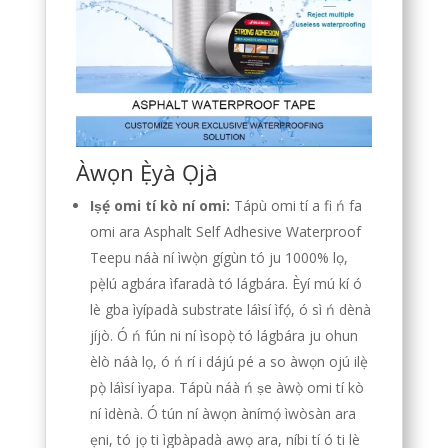
Àwọn Ẹ̀yà Ọjà
Iṣẹ́ omi tí kò ní omi:
Tápù omi tí a fi ń fa
omi ara Asphalt Self Adhesive Waterproof
Teepu náà ní ìwọ̀n gígùn tó ju 1000% lọ,
pẹ̀lú agbára ìfaradà tó lágbára. Èyí mú kí ó
lè gba ìyípadà substrate láìsí ìfọ́, ó sì ń dènà
jíjò. Ó ń fún ni ní ìsopọ̀ tó lágbára ju ohun
èlò náà lọ, ó ń rí i dájú pé a so àwọn ojú ilẹ̀
pọ̀ láìsí ìyapa. Tápù náà ń ṣe àwọ̀ omi tí kò
ní ìdènà. Ó tún ní àwọn ànímọ́ ìwòsàn ara
ẹni, tó jọ ti ìgbàpadà awọ ara, níbi tí ó ti lè