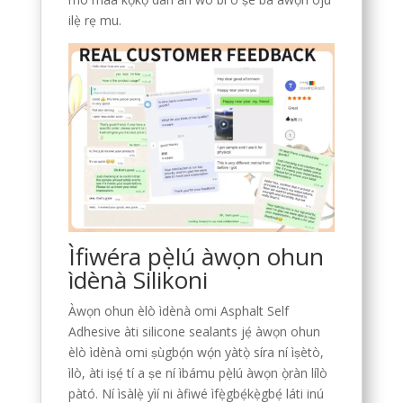
ilẹ̀ rẹ mu.
Ìfiwéra pẹ̀lú àwọn ohun
ìdènà Silikoni
Àwọn ohun èlò ìdènà omi Asphalt Self
Adhesive àti silicone sealants jẹ́ àwọn ohun
èlò ìdènà omi ṣùgbọ́n wọ́n yàtọ̀ síra ní ìṣètò,
ìlò, àti iṣẹ́ tí a ṣe ní ìbámu pẹ̀lú àwọn ọ̀ràn lílò
pàtó. Ní ìsàlẹ̀ yìí ni àfiwé ìfẹ̀gbẹ́kẹ̀gbẹ́ láti inú