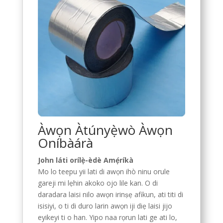
Àwọn Àtúnyẹ̀wò Àwọn
Oníbàárà
John láti orílẹ̀-èdè Amẹ́ríkà
Mo lo teepu yii lati di awọn ihò ninu orule
gareji mi lẹhin akoko ojo lile kan. O di
daradara laisi nilo awọn irinṣẹ afikun, ati titi di
isisiyi, o ti di duro larin awọn iji diẹ laisi jijo
eyikeyi ti o han. Yipo naa rọrun lati ge ati lo,