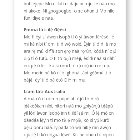
botilẹjẹpe Mo ni lati rii daju pe oju ilẹ naa mọ
ni akọkọ. Ni gbogbogbo, o ṣe ohun ti Mo nilo
fun idiyele naa.
Emma láti ilẹ̀ Gẹ̀ẹ́sì
Mo fi èyí sí àwọn ìsopọ̀ tí ó yí àwọn fèrèsé ilé
mi ká níbi tí omi ti ń wọ́ wọlé. Ẹ̀yìn tí ó ń lẹ̀ mọ́
ara rẹ̀ mú kí fífi sori ẹ̀rọ náà rọrùn, kódà ní ojú
ọjọ́ tí ó tutù. Ó ti tó oṣù méjì, èdìdì náà sì dàbí
ẹni pé ó le—kò sí omi tí ń rọ̀ mọ́ inú rẹ̀ mọ́.
Mo mọrírì pé kò nílò ìgbóná tàbí gọ́ọ̀mù tí ó
bàjẹ́, èyí tí ó bá ètò DIY mi mu.
Liam láti Australia
A máa ń rí oorun púpọ̀ àti òjò tó ń rọ̀
lẹ́ẹ̀kọ̀ọ̀kan níbí, nítorí náà mo gbìyànjú tẹ́ẹ̀pù
yìí lórí àwọn ìsopọ̀ irin ti ilé ìṣẹ́ mi. Ó lẹ̀ mọ́ ọn
dáadáa lẹ́yìn tí mo tẹ̀ ẹ́ mọ́lẹ̀, kò sì yọ́ kúrò
pẹ̀lú ooru náà. Ìyípadà tó wà níbẹ̀ ran àwọn
ojú ilẹ̀ tí kò dọ́gba lọ́wọ́. Kì í ṣe ohun tó nípọn