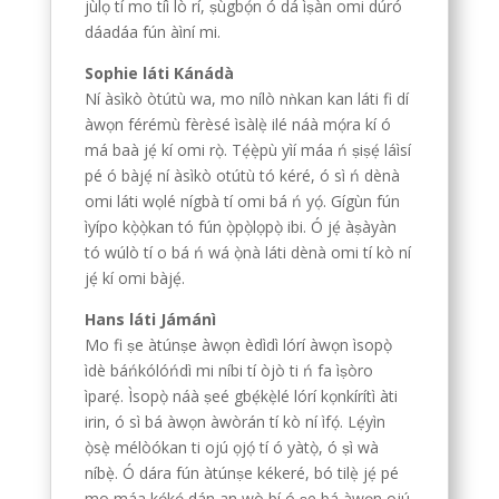
jùlọ tí mo tíì lò rí, ṣùgbọ́n ó dá ìṣàn omi dúró
dáadáa fún àìní mi.
Sophie láti Kánádà
Ní àsìkò òtútù wa, mo nílò nǹkan kan láti fi dí
àwọn férémù fèrèsé ìsàlẹ̀ ilé náà mọ́ra kí ó
má ​​baà jẹ́ kí omi rọ̀. Tẹ́ẹ̀pù yìí máa ń ṣiṣẹ́ láìsí
pé ó bàjẹ́ ní àsìkò otútù tó kéré, ó sì ń dènà
omi láti wọlé nígbà tí omi bá ń yọ́. Gígùn fún
ìyípo kọ̀ọ̀kan tó fún ọ̀pọ̀lọpọ̀ ibi. Ó jẹ́ àṣàyàn
tó wúlò tí o bá ń wá ọ̀nà láti dènà omi tí kò ní
jẹ́ kí omi bàjẹ́.
Hans láti Jámánì
Mo fi ṣe àtúnṣe àwọn èdìdì lórí àwọn ìsopọ̀
ìdè báńkólóńdì mi níbi tí òjò ti ń fa ìṣòro
ìparẹ́. Ìsopọ̀ náà ṣeé gbẹ́kẹ̀lé lórí kọnkírítì àti
irin, ó sì bá àwọn àwòrán tí kò ní ìfọ́. Lẹ́yìn
ọ̀sẹ̀ mélòókan ti ojú ọjọ́ tí ó yàtọ̀, ó ṣì wà
níbẹ̀. Ó dára fún àtúnṣe kékeré, bó tilẹ̀ jẹ́ pé
mo máa kọ́kọ́ dán an wò bí ó ṣe bá àwọn ojú