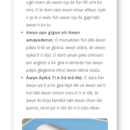
ogiri inaro ati awọn oju ile fun fifi omi bo
omi. O le duro laisi awọn irinṣẹ afikun, eyiti
o jẹ ki o wulo fun awọn oju ilẹ giga tabi
awọn ti ko tọ.
Awọn opo gigun ati Awọn
amayederun:
Ó munadoko fún dídi àwọn
páìpù tí kìí ṣe gbóná, àwọn afárá, àti àwọn
àyíká tí ó díjú. Ó dúró ṣinṣin pẹ̀lú onírúurú
ipò ṣùgbọ́n a kò gbà á nímọ̀ràn fún àwọn
páìpù gbígbóná nítorí àwọn ìdènà otútù.
Àwọn Àyíká Tí A Dá Iná Mọ́:
Ó dára fún
àwọn iṣẹ́ tí a kò gbà láyè láti ṣe àwọn iṣẹ́ tí
iná tàbí àwọn orísun ooru tí ó ṣí sílẹ̀, bí
àwọn ibi ìtọ́jú kẹ́míkà tàbí àwọn ohun èlò
ìpamọ́, nítorí pé ó nílò ìlò tí ó tutù nìkan.