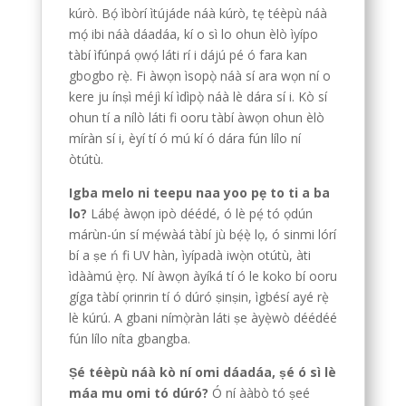
kúrò. Bọ́ ìbòrí ìtújáde náà kúrò, tẹ téèpù náà
mọ́ ibi náà dáadáa, kí o sì lo ohun èlò ìyípo
tàbí ìfúnpá ọwọ́ láti rí i dájú pé ó fara kan
gbogbo rẹ̀. Fi àwọn ìsopọ̀ náà sí ara wọn ní o
kere ju ínṣì méjì kí ìdìpọ̀ náà lè dára sí i. Kò sí
ohun tí a nílò láti fi ooru tàbí àwọn ohun èlò
míràn sí i, èyí tí ó mú kí ó dára fún lílo ní
òtútù.
Igba melo ni teepu naa yoo pẹ to ti a ba
lo?
Lábẹ́ àwọn ipò déédé, ó lè pẹ́ tó ọdún
márùn-ún sí mẹ́wàá tàbí jù bẹ́ẹ̀ lọ, ó sinmi lórí
bí a ṣe ń fi UV hàn, ìyípadà iwọ̀n otútù, àti
ìdààmú ẹ̀rọ. Ní àwọn àyíká tí ó le koko bí ooru
gíga tàbí ọrinrin tí ó dúró ṣinṣin, ìgbésí ayé rẹ̀
lè kúrú. A gbani nímọ̀ràn láti ṣe àyẹ̀wò déédéé
fún lílo níta gbangba.
Ṣé téèpù náà kò ní omi dáadáa, ṣé ó sì lè
máa mu omi tó dúró?
Ó ní ààbò tó ṣeé