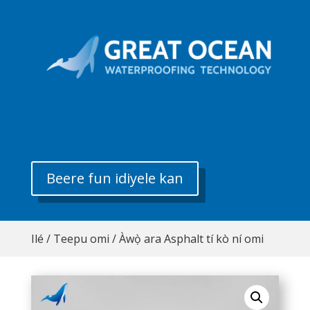
Beere fun idiyele kan
Ilé
/
Teepu omi
/ Àwọ̀ ara Asphalt tí kò ní omi