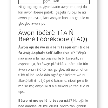
ọ́ọ̀mù kan.
Ni gbogbogbo, yiyan laarin awọn mejeeji da
lori awọn ibeere pataki, gẹgẹbi iru oju ilẹ ati
awọn ipo ayika, laisi aṣayan kan ti o ga julọ ni
gbogbo awọn ipo.
Àwọn Ìbéèrè Tí A Ń
Béèrè Lóòrèkóòrè (FAQ)
Àwọn ojú ilẹ̀ wo ni a lè fi teepu omi tí ó lè
fa àwọ̀ Asphalt Self Adhesive sí?
Tẹ́ẹ̀pù
náà máa ń lẹ̀ mọ́ oríṣiríṣi ilẹ̀ bíi kọnkírítì, irin,
asphalt, igi, àti àwọn pílásítíkì. Ó dára jùlọ fún
àwọn ohun èlò tó mọ́, gbígbẹ, àti àwọn ohun
tí kò ní ihò. Máa dán agbègbè kékeré wò ní
àkọ́kọ́ láti rí i dájú pé ó báramu, nítorí pé ó lè
má so mọ́ àwọn ilẹ̀ tí a fi silikoni ṣe tàbí tí ó ní
epo.
Báwo ni mo ṣe lè lo teepu náà?
Nu ojú ilẹ̀
náà dáadáa láti mú eruku, òróró tàbí ọrinrin