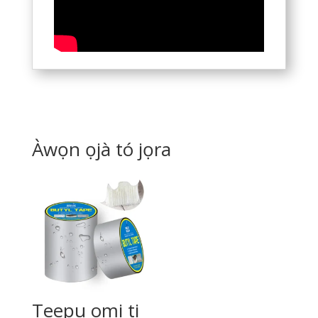
Catalan
Bulgarian
Azerbaijani
Hungarian
Malayalam
Malay
Àwọn ọjà tó jọra
Belarusian
German (Switzerland)
Polish
Arabic
Dutch
Turkish
English (Australia)
Teepu omi ti
Spanish (Spain)