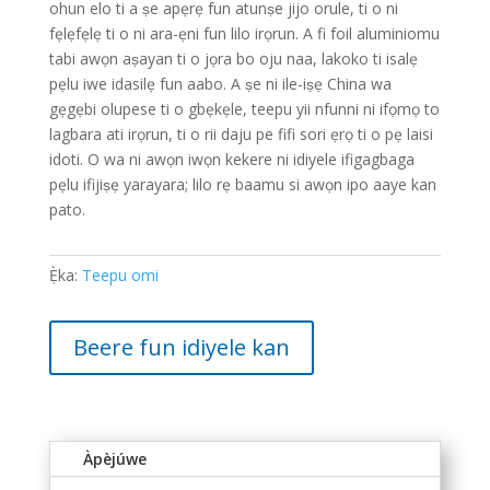
ohun elo ti a ṣe apẹrẹ fun atunṣe jijo orule, ti o ni
fẹlẹfẹlẹ ti o ni ara-ẹni fun lilo irọrun. A fi foil aluminiomu
tabi awọn aṣayan ti o jọra bo oju naa, lakoko ti isalẹ
pẹlu iwe idasilẹ fun aabo. A ṣe ni ile-iṣẹ China wa
gẹgẹbi olupese ti o gbẹkẹle, teepu yii nfunni ni ifọmọ to
lagbara ati irọrun, ti o rii daju pe fifi sori ẹrọ ti o pẹ laisi
idoti. O wa ni awọn iwọn kekere ni idiyele ifigagbaga
pẹlu ifijiṣẹ yarayara; lilo rẹ baamu si awọn ipo aaye kan
pato.
Ẹ̀ka:
Teepu omi
Beere fun idiyele kan
Àpèjúwe