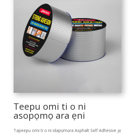
Teepu omi ti o ni
asopọmọ ara ẹni
Tapeepu omi ti o ni idapọmọra Asphalt Self Adhesive jẹ