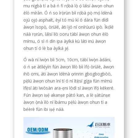
mu nígbà tí a bá ń fi rọ́bà lọ̀ ọ́ láìsí àwọn ohun
èlò míràn. Ó ń so ìrọ̀rùn bíi rọ́bà pọ̀ mọ́ ìdènà
ojú ọjọ́ asphalt, èyí tó mú kí ó dára fún dídì
àwọn ìsopọ̀, òrùlé, àti ìjó ní onírúurú ipò. Ìkọ́lé
náà rọrùn, láìsí ìlò ooru tàbí àwọn ohun èlò
mímu, ó sì ń dín ipa àyíká kù láti inú àwọn
ohun tí ó lè ba àyíká jẹ́.
Ó wà ní ìwọ̀n bíi 5cm, 10cm, tàbí ìwọ̀n àdáni,
ó ń ṣe àtìlẹ́yìn fún àwọn lílò bíi ìfọ́ òrùlé, àwọn
ihò omi, àti àwọn ìdènà ọrinrin gbogbogbòò,
pẹ̀lú àwọn ohun ìní tí ó ní ìtẹ̀sí gíga fún mímú
ìfẹ̀sí àti ìwòsàn ara-ẹni lòdì sí àwọn ìfọ́ kékeré.
Fún àwọn iṣẹ́ akanṣe pàtó kan, a lè ṣàtúnṣe
àwọn ọ̀nà ìlò ní ìbámu pẹ̀lú àwọn ohun tí a
béèrè fún ibi iṣẹ́ náà.