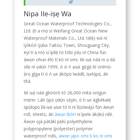
Nipa Ile-iṣẹ Wa
Great Ocean Waterproof Technologies Co.,
Ltd. (tí a mọ̀ sí Weifang Great Ocean New
Waterproof Materials Co., Ltd. tẹ́lẹ̀) wà ní
ìjókòó ìjọba Taitou Town, Shouguang City,
èyí tí a mọ̀ sí ìpìlẹ̀ tó tóbi jùlọ ní China fún
àwọn ohun èlò tí kò ní omi. Ilé-iṣẹ́ náà ni a dá
sílẹ̀ ní ọdún 1999, ó sì ń ṣiṣẹ́ gẹ́gẹ́ bí onímọ̀-
ẹ̀rọ gíga tí ó ń ṣe àkópọ̀ ìwádìí, ìṣelọ́pọ́, àti
títà.
Ilé iṣẹ́ náà gbòòrò tó 26,000 mítà onígun
mẹ́rin. Láti ọ̀pọ̀ ọdún sẹ́yìn, ó ti ṣe àgbékalẹ̀
ọ̀pọ̀lọpọ̀ ìlà iṣẹ́-ṣíṣe tó ti ní ìlọsíwájú fún àwọn
roll, sheets, àti
àwọn ìbòrí
ní ìpele àkọ́kọ́ nílé.
Tagalog
Àwọn ọjà pàtàkì pẹ̀lú polyethylene
polypropylene (polyester) polymer
Portuguese (Angola)
waterproof rolls,
awọn yipo omi ti ko ni omi