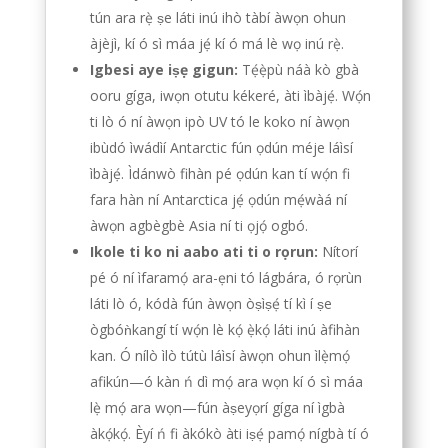
tún ara rẹ̀ ṣe láti inú ihò tàbí àwọn ohun
àjèjì, kí ó sì máa jẹ́ kí ó má ​​lè wọ inú rẹ̀.
Igbesi aye iṣẹ gigun:
Tẹ́ẹ̀pù náà kò gbà
ooru gíga, iwọn otutu kékeré, àti ìbàjẹ́. Wọ́n
ti lò ó ní àwọn ipò UV tó le koko ní àwọn
ibùdó ìwádìí Antarctic fún ọdún méje láìsí
ìbàjẹ́. Ìdánwò fihàn pé ọdún kan tí wọ́n fi
fara hàn ní Antarctica jẹ́ ọdún mẹ́wàá ní
àwọn agbègbè Asia ní ti ọjọ́ ogbó.
Ikole ti ko ni aabo ati ti o rọrun:
Nítorí
pé ó ní ìfaramọ́ ara-ẹni tó lágbára, ó rọrùn
láti lò ó, kódà fún àwọn òṣìṣẹ́ tí kì í ṣe
ògbóǹkangí tí wọ́n lè kọ́ ẹ̀kọ́ láti inú àfihàn
kan. Ó nílò ìlò tútù láìsí àwọn ohun ìlẹ̀mọ́
afikún—ó kàn ń dì mọ́ ara wọn kí ó sì máa
lẹ̀ mọ́ ara wọn—fún àṣeyọrí gíga ní ìgbà
àkọ́kọ́. Èyí ń fi àkókò àti iṣẹ́ pamọ́ nígbà tí ó