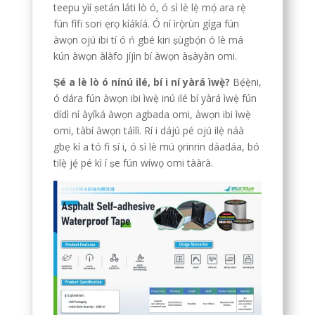
teepu yìí ṣetán láti lò ó, ó sì lè lẹ̀ mọ́ ara rẹ̀
fún fífi sori ẹrọ kíákíá. Ó ní ìrọ̀rùn gíga fún
àwọn ojú ibi tí ó ń gbé kiri ṣùgbọ́n ó lè má
kún àwọn àlàfo jíjìn bí àwọn àṣàyàn omi.
Ṣé a lè lò ó nínú ilé, bí i ní yàrá ìwẹ̀?
Bẹ́ẹ̀ni,
ó dára fún àwọn ibi ìwẹ̀ inú ilé bí yàrá ìwẹ̀ fún
dídì ní àyíká àwọn agbada omi, àwọn ibi ìwẹ̀
omi, tàbí àwọn táìlì. Rí i dájú pé ojú ilẹ̀ náà
gbẹ kí a tó fi sí i, ó sì lè mú ọrinrin dáadáa, bó
tilẹ̀ jẹ́ pé kì í ṣe fún wíwọ omi tààrà.