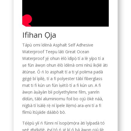
Ifihan Ọja
Tápù omi ìdènà Asphalt Self Adhesive
Waterproof Teepu láti Great Ocean
Waterproof jẹ́ ohun èlò ìdìpọ̀ tí a lè yípo tí a
ṣe fún àwọn ohun èlò ìdènà omi nínú ìkọ́lé àti
àtúnṣe. Ó ń lo asphalt tí a ti yí polima padà
gẹ́gẹ́ bí ìpìlẹ̀, tí a fi polyester tàbí fiberglass
mat ti fi kún un fún ìṣètò tí a fi kún un. A fi
àwọn àṣàyàn bíi polyethylene film, yanrìn
dídùn, tàbí aluminiomu foil bo ojú òkè náà,
nígbà tí ìsàlẹ̀ rẹ̀ ní ìpele ìlẹ̀mọ́ ara-ẹni tí a fi
fíìmù ìtújáde dáàbò bò.
Tẹ́ẹ̀pù yìí ń fúnni ní ìsopọ̀mọ́ra àti ìyípadà tó
ṣeé gbẹ́kẹ̀lé, èyí tó ń jẹ́ kí ó bá àwọn ojú ilẹ̀