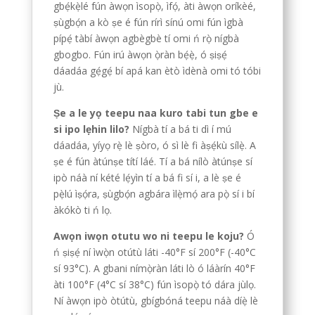
gbẹ́kẹ̀lé fún àwọn ìsopọ̀, ìfọ́, àti àwọn oríkèé,
ṣùgbọ́n a kò ṣe é fún rírì sínú omi fún ìgbà
pípẹ́ tàbí àwọn agbègbè tí omi ń rọ̀ nígbà
gbogbo. Fún irú àwọn ọ̀ràn bẹ́ẹ̀, ó ṣiṣẹ́
dáadáa gẹ́gẹ́ bí apá kan ètò ìdènà omi tó tóbi
jù.
Ṣe a le yọ teepu naa kuro tabi tun gbe e
si ipo lẹhin lilo?
Nígbà tí a bá ti dì í mú
dáadáa, yíyọ rẹ̀ lè ṣòro, ó sì lè fi àṣẹ́kù sílẹ̀. A
ṣe é fún àtúnṣe títí láé. Tí a bá nílò àtúnṣe sí
ipò náà ní kété lẹ́yìn tí a bá fi sí i, a lè ṣe é
pẹ̀lú ìṣọ́ra, ṣùgbọ́n agbára ìlẹ̀mọ́ ara pọ̀ sí i bí
àkókò ti ń lọ.
Awọn iwọn otutu wo ni teepu le koju?
Ó
ń ṣiṣẹ́ ní ìwọ̀n otútù láti -40°F sí 200°F (-40°C
sí 93°C). A gbani nímọ̀ràn láti lò ó láàrín 40°F
àti 100°F (4°C sí 38°C) fún ìsopọ̀ tó dára jùlọ.
Ní àwọn ipò òtútù, gbígbóná teepu náà díẹ̀ lè