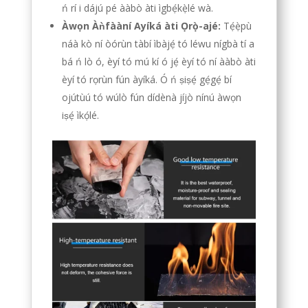
ń rí i dájú pé ààbò àti ìgbẹ́kẹ̀lé wà.
Àwọn Àǹfààní Ayíká àti Ọrọ̀-ajé:
Tẹ́ẹ̀pù
náà kò ní òórùn tàbí ìbàjẹ́ tó léwu nígbà tí a
bá ń lò ó, èyí tó mú kí ó jẹ́ èyí tó ní ààbò àti
èyí tó rọrùn fún àyíká. Ó ń ṣiṣẹ́ gẹ́gẹ́ bí
ojútùú tó wúlò fún dídènà jíjò nínú àwọn
iṣẹ́ ìkọ́lé.