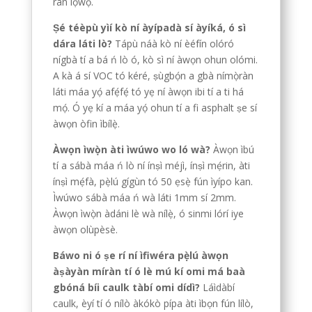
ran lọ́wọ́.
Ṣé téèpù yìí kò ní àyípadà sí àyíká, ó sì
dára láti lò?
Tápù náà kò ní èéfín olóró
nígbà tí a bá ń lò ó, kò sì ní àwọn ohun olómi.
A kà á sí VOC tó kéré, ṣùgbọ́n a gbà nímọ̀ràn
láti máa yọ́ afẹ́fẹ́ tó yẹ ní àwọn ibi tí a ti há
mọ́. Ó yẹ kí a máa yọ́ ohun tí a fi asphalt ṣe sí
àwọn òfin ìbílẹ̀.
Àwọn ìwọ̀n àti ìwúwo wo ló wà?
Àwọn ìbú
tí a sábà máa ń lò ní ínṣì méjì, ínṣì mẹ́rin, àti
ínṣì mẹ́fà, pẹ̀lú gígùn tó 50 ẹsẹ̀ fún ìyípo kan.
Ìwúwo sábà máa ń wà láti 1mm sí 2mm.
Àwọn ìwọ̀n àdáni lè wà nílẹ̀, ó sinmi lórí iye
àwọn olùpèsè.
Báwo ni ó ṣe rí ní ìfiwéra pẹ̀lú àwọn
àṣàyàn míràn tí ó lè mú kí omi má baà
gbóná bíi caulk tàbí omi dídì?
Láìdàbí
caulk, èyí tí ó nílò àkókò pípa àti ìbọn fún lílò,