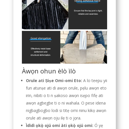
Àwọn ohun èlò ìlò
Orule ati Ṣiṣe Omi-omi Eto:
A lo teepu yii
fun atunṣe ati di awọn orule, pẹlu awọn eto
irin, nibiti o ti n ṣakoso awọn isẹpo fifẹ ati
awọn agbegbe ti o ni wahala. O pese idena
nigbagbogbo lodi si titẹ omi ninu kikọ awọn
orule ati awọn oju ilẹ ti o jọra.
Ìdìdì ọkọ̀ ojú omi àti ọkọ̀ ojú omi:
Ó yẹ