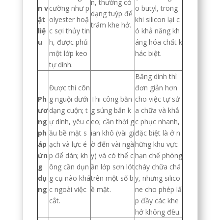
n, thường có
n v
cường như p
o butyl, trong
dạng tuýp để
ật
olyester hoặ
khi silicon lại c
trám khe hở.
liệ
c sợi thủy tin
ó khả năng kh
u
h, được phủ
áng hóa chất k
một lớp keo
hác biệt.
tự dính.
Băng dính thì
Được thi côn
đơn giản hơn
Ph
g nguội dưới
Thi công bằn
cho việc tự sử
ươ
dạng cuộn; t
g súng bắn k
a chữa và khắ
ng
ự dính, yêu c
eo; cần thời g
c phục nhanh,
ph
ầu bề mặt s
ian khô (vài gi
đặc biệt là ở n
áp
ạch và lực é
ờ đến vài ngà
hững khu vực
ứn
p để dán; kh
y) và có thể c
hạn chế phòng
g
ông cần dụn
ần lớp sơn lót
cháy chữa chá
dụ
g cụ nào khá
trên một số b
y, nhưng silico
ng
c ngoài việc
ề mặt.
ne cho phép lấ
cắt.
p đầy các khe
hở không đều.