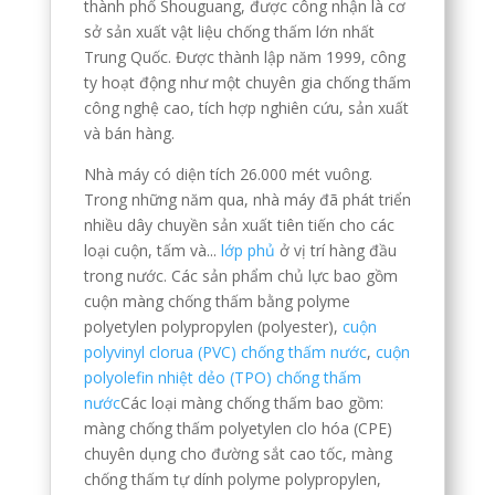
thành phố Shouguang, được công nhận là cơ
sở sản xuất vật liệu chống thấm lớn nhất
Chinese
Trung Quốc. Được thành lập năm 1999, công
Swedish
ty hoạt động như một chuyên gia chống thấm
Panjabi
công nghệ cao, tích hợp nghiên cứu, sản xuất
và bán hàng.
Galician
Nhà máy có diện tích 26.000 mét vuông.
Icelandic
Trong những năm qua, nhà máy đã phát triển
Basque
nhiều dây chuyền sản xuất tiên tiến cho các
loại cuộn, tấm và...
lớp phủ
ở vị trí hàng đầu
Estonian
trong nước. Các sản phẩm chủ lực bao gồm
Dzongkha
cuộn màng chống thấm bằng polyme
Lower Sorbian
polyetylen polypropylen (polyester),
cuộn
polyvinyl clorua (PVC) chống thấm nước
,
cuộn
Danish
polyolefin nhiệt dẻo (TPO) chống thấm
Welsh
nước
Các loại màng chống thấm bao gồm:
màng chống thấm polyetylen clo hóa (CPE)
Czech
chuyên dụng cho đường sắt cao tốc, màng
Cebuano
chống thấm tự dính polyme polypropylen,