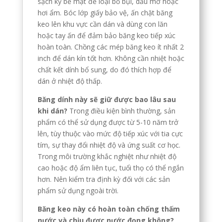
sạch kỹ bề mặt để loại bỏ bụi, dầu mỡ hoặc
hơi ẩm. Bóc lớp giấy bảo vệ, ấn chặt băng
keo lên khu vực cần dán và dùng con lăn
hoặc tay ấn để đảm bảo băng keo tiếp xúc
hoàn toàn. Chồng các mép băng keo ít nhất 2
inch để dán kín tốt hơn. Không cần nhiệt hoặc
chất kết dính bổ sung, do đó thích hợp để
dán ở nhiệt độ thấp.
Băng dính này sẽ giữ được bao lâu sau
khi dán?
Trong điều kiện bình thường, sản
phẩm có thể sử dụng được từ 5-10 năm trở
lên, tùy thuộc vào mức độ tiếp xúc với tia cực
tím, sự thay đổi nhiệt độ và ứng suất cơ học.
Trong môi trường khắc nghiệt như nhiệt độ
cao hoặc độ ẩm liên tục, tuổi thọ có thể ngắn
hơn. Nên kiểm tra định kỳ đối với các sản
phẩm sử dụng ngoài trời.
Băng keo này có hoàn toàn chống thấm
nước và chịu được nước đọng không?