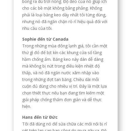
bong ra dù trời nóng. Độ dẻo của nó giúp ích
cho các bề mặt không bằng phẳng. Không
phải là loại băng keo dày nhất tôi từng dùng,
nhưng nó đã ngăn chặn rò rỉ hiệu quả đối với
nhu cầu của tôi.
Sophie đến từ Canada
Trong những mùa đông lạnh giá, tôi cần một
thứ gì đó để bịt kín các khung cửa sổ tầng
hầm chống ẩm. Băng keo này dán dễ dàng
mà không bị nứt trong điều kiện nhiệt độ
thấp, và nó đã ngăn nước xâm nhập vào
trong những đợt tan băng. Chiều dài mỗi
cuộn đủ dùng cho nhiều vị trí. Đây là một lựa
chọn thiết thực nếu bạn đang tìm kiếm một
giải pháp chống thấm đơn giản và dễ thực
hiện.
Hans đến từ Đức
Tôi đã dùng nó để sửa chữa các mối nối bị rỉ
sét trên lan can ban công do mưa gây ra. Độ