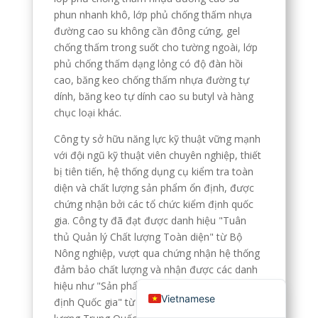
phun nhanh khô, lớp phủ chống thấm nhựa
English (Canada)
đường cao su không cần đông cứng, gel
Russian
chống thấm trong suốt cho tường ngoài, lớp
phủ chống thấm dạng lỏng có độ đàn hồi
Italian
cao, băng keo chống thấm nhựa đường tự
English (South Africa)
dính, băng keo tự dính cao su butyl và hàng
Portuguese (Brazil)
chục loại khác.
French
Công ty sở hữu năng lực kỹ thuật vững mạnh
với đội ngũ kỹ thuật viên chuyên nghiệp, thiết
German
bị tiên tiến, hệ thống dụng cụ kiểm tra toàn
Indonesian
diện và chất lượng sản phẩm ổn định, được
chứng nhận bởi các tổ chức kiểm định quốc
Korean
gia. Công ty đã đạt được danh hiệu "Tuân
Japanese
thủ Quản lý Chất lượng Toàn diện" từ Bộ
Hindi
Nông nghiệp, vượt qua chứng nhận hệ thống
đảm bảo chất lượng và nhận được các danh
English (United States)
hiệu như "Sản phẩm Đạt Tiêu chuẩn Kiểm
Vietnamese
định Quốc gia" từ Hiệp hội Kiểm định Chất