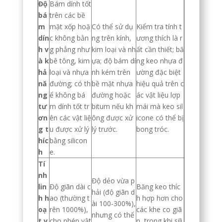
Độ
Bám dính tốt
bá
trên các bề
m
mặt xốp hoặ
Có thể sử dụ
Kiểm tra tính t
dín
c không bằn
ng trên kính,
ương thích là r
h v
g phẳng như
kim loại và nh
ất cần thiết; bă
à k
bê tông, kim
ựa; độ bám dí
ng keo nhựa đ
hả
loại và nhựa
nh kém trên
ường đặc biệt
nă
đường; có th
bề mặt nhựa
hiệu quả trên c
ng
ể không bá
đường hoặc
ác vật liệu lợp
tư
m dính tốt tr
bitum nếu kh
mái mà keo sil
ơn
ên các vật liệ
ông được xử
icone có thể bị
g t
u được xử lý
lý trước.
bong tróc.
híc
bằng silicon
h
e.
Tí
nh
Độ dẻo vừa p
lin
Độ giãn dài c
Băng keo thíc
hải (độ giãn d
h h
ao (thường t
h hợp hơn cho
ài 100-300%),
oạ
rên 1000%),
các khe co giã
nhưng có thể
t v
cho phép vật
n, trong khi sili