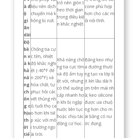
trở nên giòn t
à đ
liệu nền dịch
cone phù hợp
heo thời gian
ộ
chuyển mà k
hơn cho các m
trong điều kiệ
gi
hông bị nứt.
ối nối tĩnh.
n khắc nghiệt.
ãn
dài
Độ
bề
Chống tia cự
n v
c tím, nhiệt
Khả năng chố
Băng keo nhự
à k
độ khắc nghi
ng tia cực tím
a đường thườ
hả
ệt (-40°F đế
và độ ẩm tuy
ng tạo ra lớp b
nă
n 200°F) và
ệt vời, nhưng
ịt kín lâu dài h
ng
hóa chất; tự
có thể xuống
ơn trên mái nh
ch
phục hồi các
cấp nhanh hơ
à; keo silicone
ốn
vết thủng nh
n khi bị ngập
được ưa chuộ
g c
ỏ; tuổi thọ ca
nước liên tục
ng hơn cho m
hịu
o hơn khi tiế
hoặc chịu tác
ái bằng có nư
th
p xúc với mô
động cơ học.
ớc đọng.
ời
i trường ngo
tiế
ài trời.