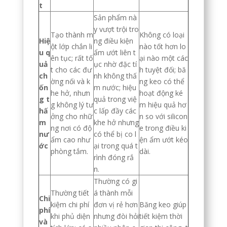
t
Sản phẩm nà
y vượt trội tro
Tạo thành m
Không có loại
Hiệ
ng điều kiện
ột lớp chắn li
nào tốt hơn lo
u q
ẩm ướt liên t
ên tục; rất tố
ại nào một các
uả
ục nhờ đặc tí
t cho các đư
h tuyệt đối; bă
ch
nh không thấ
ờng nối và k
ng keo có thể
ốn
m nước; hiệu
he hở, nhưn
hoạt động ké
g t
quả trong việ
g không lý tư
m hiệu quả hơ
hấ
c lấp đầy các
ởng cho nhữ
n so với silicon
m
khe hở nhưng
ng nơi có độ
e trong điều ki
nư
có thể bị co l
ẩm cao như
ện ẩm ướt kéo
ớc
ại trong quá t
phòng tắm.
dài.
rình đóng rắ
n.
Thường có gi
Thường tiết
á thành mỗi
Chi
kiệm chi phí
đơn vị rẻ hơn
Băng keo giúp
phí
khi phủ diện
nhưng đòi hỏi
tiết kiệm thời
và