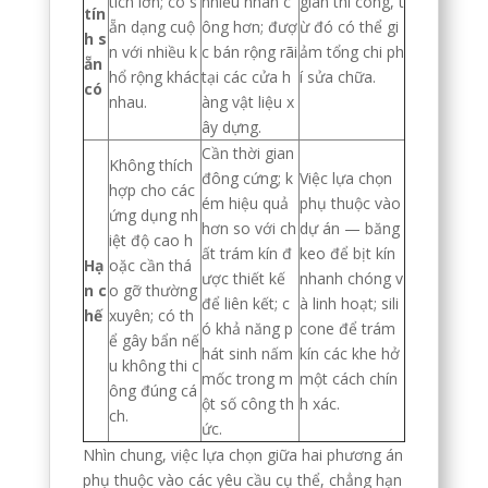
tích lớn; có s
nhiều nhân c
gian thi công, t
tín
ẵn dạng cuộ
ông hơn; đượ
ừ đó có thể gi
h s
n với nhiều k
c bán rộng rãi
ảm tổng chi ph
ẵn
hổ rộng khác
tại các cửa h
í sửa chữa.
có
nhau.
àng vật liệu x
ây dựng.
Cần thời gian
Không thích
đông cứng; k
Việc lựa chọn
hợp cho các
ém hiệu quả
phụ thuộc vào
ứng dụng nh
hơn so với ch
dự án — băng
iệt độ cao h
ất trám kín đ
keo để bịt kín
Hạ
oặc cần thá
ược thiết kế
nhanh chóng v
n c
o gỡ thường
để liên kết; c
à linh hoạt; sili
hế
xuyên; có th
ó khả năng p
cone để trám
ể gây bẩn nế
hát sinh nấm
kín các khe hở
u không thi c
mốc trong m
một cách chín
ông đúng cá
ột số công th
h xác.
ch.
ức.
Nhìn chung, việc lựa chọn giữa hai phương án
phụ thuộc vào các yêu cầu cụ thể, chẳng hạn