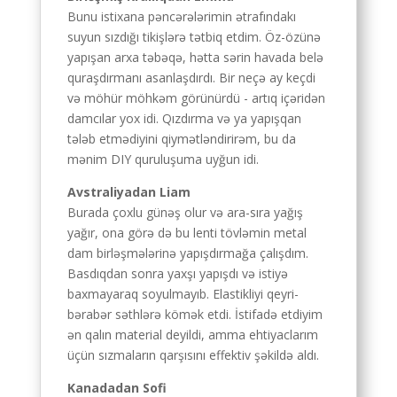
Bunu istixana pəncərələrimin ətrafındakı
suyun sızdığı tikişlərə tətbiq etdim. Öz-özünə
yapışan arxa təbəqə, hətta sərin havada belə
quraşdırmanı asanlaşdırdı. Bir neçə ay keçdi
və möhür möhkəm görünürdü - artıq içəridən
damcılar yox idi. Qızdırma və ya yapışqan
tələb etmədiyini qiymətləndirirəm, bu da
mənim DIY quruluşuma uyğun idi.
Avstraliyadan Liam
Burada çoxlu günəş olur və ara-sıra yağış
yağır, ona görə də bu lenti tövləmin metal
dam birləşmələrinə yapışdırmağa çalışdım.
Basdıqdan sonra yaxşı yapışdı və istiyə
baxmayaraq soyulmayıb. Elastikliyi qeyri-
bərabər səthlərə kömək etdi. İstifadə etdiyim
ən qalın material deyildi, amma ehtiyaclarım
üçün sızmaların qarşısını effektiv şəkildə aldı.
Kanadadan Sofi