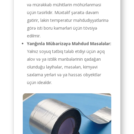
və mürəkkəb mühitlərin möhürlənməsi
üçün təsirlidir. Müxtəlif şəraitə davam
gətirir, lakin temperatur məhdudiyyətlərinə
görə isti boru kəmərləri üçün tövsiyə
edilmir.
Yanğınla Mübarizəyə Məhdud Məsələlər:
Yalnız soyuq tətbiq tələb etdiyi üçün açıq
alov və ya istilik mənbələrinin qadağan
olunduğu layihələr, məsələn, kimyəvi
saxlama yerləri və ya həssas obyektlər
üçün idealdır.