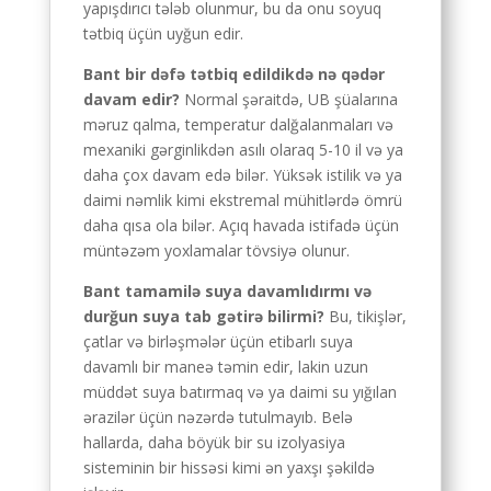
yapışdırıcı tələb olunmur, bu da onu soyuq
tətbiq üçün uyğun edir.
Bant bir dəfə tətbiq edildikdə nə qədər
davam edir?
Normal şəraitdə, UB şüalarına
məruz qalma, temperatur dalğalanmaları və
mexaniki gərginlikdən asılı olaraq 5-10 il və ya
daha çox davam edə bilər. Yüksək istilik və ya
daimi nəmlik kimi ekstremal mühitlərdə ömrü
daha qısa ola bilər. Açıq havada istifadə üçün
müntəzəm yoxlamalar tövsiyə olunur.
Bant tamamilə suya davamlıdırmı və
durğun suya tab gətirə bilirmi?
Bu, tikişlər,
çatlar və birləşmələr üçün etibarlı suya
davamlı bir maneə təmin edir, lakin uzun
müddət suya batırmaq və ya daimi su yığılan
ərazilər üçün nəzərdə tutulmayıb. Belə
hallarda, daha böyük bir su izolyasiya
sisteminin bir hissəsi kimi ən yaxşı şəkildə