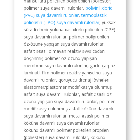
məhsullara polietilen polipropilen (poliester)
Greek
polimer suya davamlı rulonlar,
polivinil xlorid
(PVC) suya davamlı rulonlar
,
termoplastik
Afrikaans
poliolefin (TPO) suya davamlı rulonlar
, yüksək
Amharic
sürətli dəmir yoluna xas xlorlu polietilen (CPE)
Swahili
suya davamlı rulonlar, polimer polipropilen
öz-özünə yapışan suya davamlı rulonlar,
Urdu
asfalt əsaslı olmayan reaktiv əvvəlcədən
Myanmar
döşənmiş polimer öz-özünə yapışan
membran suya davamlı rulonlar, güclü çarpaz
Lithuanian
laminatlı film polimer reaktiv yapışdırıcı suya
Croatian
davamlı rulonlar, qoruyucu drenaj lövhələri,
elastomer/plastomer modifikasiya olunmuş
Finnish
asfalt suya davamlı rulonlar, asfalt əsaslı öz-
Vietnamese
özünə yapışan suya davamlı rulonlar, polimer
Bengali
modifikasiya olunmuş asfalt kökünə davamlı
suya davamlı rulonlar, metal əsaslı polimer
Norwegian
kökünə davamlı suya davamlı rulonlar,
Hebrew
kökünə davamlı polimer polietilen propilen
(poliester) suya davamlı rulonlar, kökünə
Thai