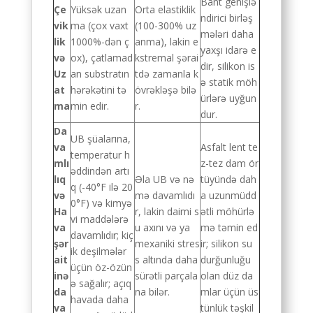
Bant genişlə
Çe
Yüksək uzan
Orta elastiklik
ndirici birləş
vik
ma (çox vaxt
(100-300% uz
mələri daha
lik
1000%-dən ç
anma), lakin e
yaxşı idarə e
və
ox), çatlamad
kstremal şərai
dir, silikon is
Uz
an substratın
tdə zamanla k
ə statik möh
at
hərəkətini tə
övrəkləşə bilə
ürlərə uyğun
ma
min edir.
r.
dur.
Da
UB şüalarına,
va
Asfalt lent te
temperatur h
mlı
z-tez dam ör
əddindən artı
lıq
Əla UB və nə
tüyündə dah
q (-40°F ilə 20
və
mə davamlıdı
a uzunmüdd
0°F) və kimyə
Ha
r, lakin daimi s
ətli möhürlə
vi maddələrə
va
u axını və ya
mə təmin ed
davamlıdır; kiç
şər
mexaniki stres
ir; silikon su
ik deşilmələr
ait
s altında daha
durğunluğu
üçün öz-özün
inə
sürətli parçala
olan düz da
ə sağalır; açıq
da
na bilər.
mlar üçün üs
havada daha
va
tünlük təşkil