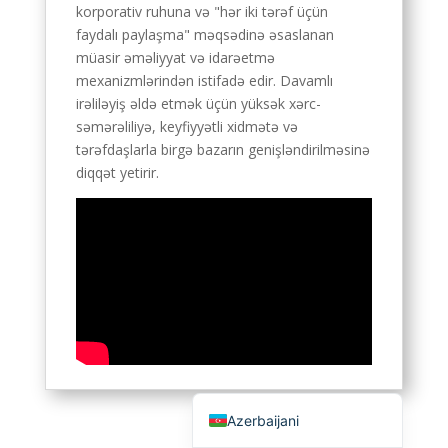
korporativ ruhuna və "hər iki tərəf üçün
English (Canada)
faydalı paylaşma" məqsədinə əsaslanan
müasir əməliyyat və idarəetmə
Russian
mexanizmlərindən istifadə edir. Davamlı
Italian
irəliləyiş əldə etmək üçün yüksək xərc-
English (South Africa)
səmərəliliyə, keyfiyyətli xidmətə və
tərəfdaşlarla birgə bazarın genişləndirilməsinə
Portuguese (Brazil)
diqqət yetirir.
French
German
Indonesian
Korean
Japanese
Hindi
English (United States)
Azerbaijani