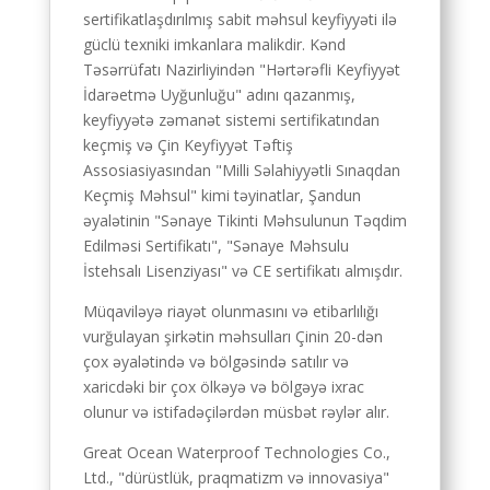
Cebuano
sertifikatlaşdırılmış sabit məhsul keyfiyyəti ilə
güclü texniki imkanlara malikdir. Kənd
Catalan
Təsərrüfatı Nazirliyindən "Hərtərəfli Keyfiyyət
Bulgarian
İdarəetmə Uyğunluğu" adını qazanmış,
keyfiyyətə zəmanət sistemi sertifikatından
Hungarian
keçmiş və Çin Keyfiyyət Təftiş
Malayalam
Assosiasiyasından "Milli Səlahiyyətli Sınaqdan
Malay
Keçmiş Məhsul" kimi təyinatlar, Şandun
əyalətinin "Sənaye Tikinti Məhsulunun Təqdim
Belarusian
Edilməsi Sertifikatı", "Sənaye Məhsulu
German (Switzerland)
İstehsalı Lisenziyası" və CE sertifikatı almışdır.
Polish
Müqaviləyə riayət olunmasını və etibarlılığı
vurğulayan şirkətin məhsulları Çinin 20-dən
Arabic
çox əyalətində və bölgəsində satılır və
Dutch
xaricdəki bir çox ölkəyə və bölgəyə ixrac
Turkish
olunur və istifadəçilərdən müsbət rəylər alır.
English (Australia)
Great Ocean Waterproof Technologies Co.,
Ltd., "dürüstlük, praqmatizm və innovasiya"
Spanish (Spain)