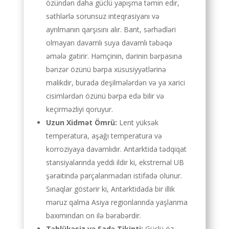
özündən daha güclü yapışma təmin edir,
səthlərlə sorunsuz inteqrasiyanı və
ayrılmanın qarşısını alır. Bant, sərhədləri
olmayan davamlı suya davamlı təbəqə
əmələ gətirir. Həmçinin, dərinin bərpasına
bənzər özünü bərpa xüsusiyyətlərinə
malikdir, burada deşilmələrdən və ya xarici
cisimlərdən özünü bərpa edə bilir və
keçirməzliyi qoruyur.
Uzun Xidmət Ömrü:
Lent yüksək
temperatura, aşağı temperatura və
korroziyaya davamlıdır. Antarktida tədqiqat
stansiyalarında yeddi ildir ki, ekstremal UB
şəraitində parçalanmadan istifadə olunur.
Sınaqlar göstərir ki, Antarktidada bir illik
məruz qalma Asiya regionlarında yaşlanma
baxımından on ilə bərabərdir.
Təhlükəsiz və Sadə Tikinti:
Güclü öz-