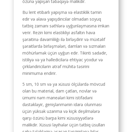
özünə yapışan təbəqəyə malikdir.
Bu lent etibarlı yapışma və elastiklik təmin
edir və əlavə yapışdırıcılar olmadan soyuq
tətbiq zamanı səthlərə uyğunlaşmasına imkan
verir. Rezin kimi elastikliyi asfaltın hava
şəraitinə davamlılığı ilə birləşdirir və müxtəlif
şəraitlərdə birləşmələri, damları və sızmaları
möhürləmək üçün uyğun edir. Tikinti sadədir,
istiliyə və ya həlledicilərə ehtiyac yoxdur və
çirkləndiricilərin ətraf mühitə təsirini
minimuma endirir.
5 sm, 10 sm və ya xüsusi ölçülərdə mövcud
olan bu material, dam çatları, novlar və
ümumi nəm maneələri kimi istifadəni
dəstəkləyir, genişlənmənin idarə olunması
üçün yüksək uzanma və kiçik deşilmələrə
qarşı özünü bərpa kimi xüsusiyyətlərə
malikdir. Xüsusi layihələr üçün tətbiq üsulları
sahə tələblərinə əsasən tənzimlənə bilər.