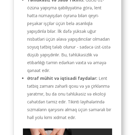
özünə yapışma qabiliyyətinə görə, lent
hətta nümayişdən öyrənə bilən qeyri-
peşəkar işçilər üçün belə asanlıqla
yapışdırıla bilər. İlk dəfə yüksək uğur
nisbətləri üçün əlavə yapışdırıcılar olmadan
soyuq tətbiq tələb olunur - sadəcə üst-üstə
düşüb yapışdırılır. Bu, təhlükəsizlik və
etibarlılığı təmin edərkən vaxta və əməyə
qənaət edir.
Ətraf mühit və iqtisadi faydalar:
Lent
tətbiq zamanı zəhərli qoxu və ya çirklənmə
yaratmır, bu da onu təhlükəsiz və ekoloji
cəhətdən təmiz edir. Tikinti layihələrində
sızmaların qarşısını almaq üçün səmərəli bir
həll yolu kimi xidmət edir.