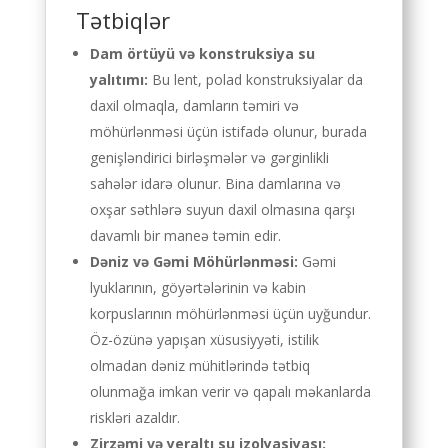
Tətbiqlər
Dam örtüyü və konstruksiya su
yalıtımı:
Bu lent, polad konstruksiyalar da
daxil olmaqla, damların təmiri və
möhürlənməsi üçün istifadə olunur, burada
genişləndirici birləşmələr və gərginlikli
sahələr idarə olunur. Bina damlarına və
oxşar səthlərə suyun daxil olmasına qarşı
davamlı bir maneə təmin edir.
Dəniz və Gəmi Möhürlənməsi:
Gəmi
lyuklarının, göyərtələrinin və kabin
korpuslarının möhürlənməsi üçün uyğundur.
Öz-özünə yapışan xüsusiyyəti, istilik
olmadan dəniz mühitlərində tətbiq
olunmağa imkan verir və qapalı məkanlarda
riskləri azaldır.
Zirzəmi və yeraltı su izolyasiyası: