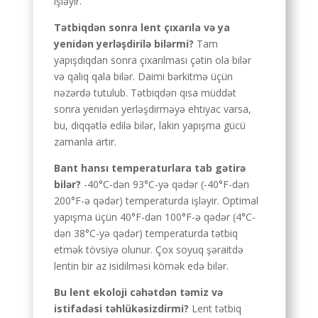
işləyir.
Tətbiqdən sonra lent çıxarıla və ya
yenidən yerləşdirilə bilərmi?
Tam
yapışdıqdan sonra çıxarılması çətin ola bilər
və qalıq qala bilər. Daimi bərkitmə üçün
nəzərdə tutulub. Tətbiqdən qısa müddət
sonra yenidən yerləşdirməyə ehtiyac varsa,
bu, diqqətlə edilə bilər, lakin yapışma gücü
zamanla artır.
Bant hansı temperaturlara tab gətirə
bilər?
-40°C-dən 93°C-yə qədər (-40°F-dən
200°F-ə qədər) temperaturda işləyir. Optimal
yapışma üçün 40°F-dən 100°F-ə qədər (4°C-
dən 38°C-yə qədər) temperaturda tətbiq
etmək tövsiyə olunur. Çox soyuq şəraitdə
lentin bir az isidilməsi kömək edə bilər.
Bu lent ekoloji cəhətdən təmiz və
istifadəsi təhlükəsizdirmi?
Lent tətbiq