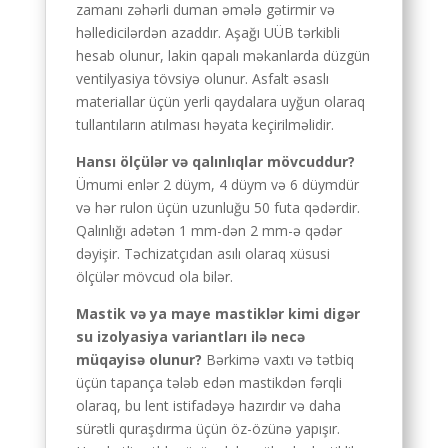
zamanı zəhərli duman əmələ gətirmir və
həlledicilərdən azaddır. Aşağı UÜB tərkibli
hesab olunur, lakin qapalı məkanlarda düzgün
ventilyasiya tövsiyə olunur. Asfalt əsaslı
materiallar üçün yerli qaydalara uyğun olaraq
tullantıların atılması həyata keçirilməlidir.
Hansı ölçülər və qalınlıqlar mövcuddur?
Ümumi enlər 2 düym, 4 düym və 6 düymdür
və hər rulon üçün uzunluğu 50 futa qədərdir.
Qalınlığı adətən 1 mm-dən 2 mm-ə qədər
dəyişir. Təchizatçıdan asılı olaraq xüsusi
ölçülər mövcud ola bilər.
Mastik və ya maye mastiklər kimi digər
su izolyasiya variantları ilə necə
müqayisə olunur?
Bərkimə vaxtı və tətbiq
üçün tapança tələb edən mastikdən fərqli
olaraq, bu lent istifadəyə hazırdır və daha
sürətli quraşdırma üçün öz-özünə yapışır.