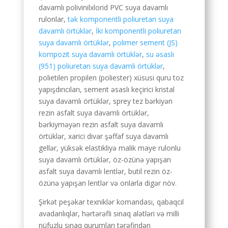
davamlı polivinilxlorid PVC suya davamlı
Spanish (Argentina)
rulonlar,
tək komponentli poliuretan suya
davamlı örtüklər
,
İki komponentli poliuretan
Chinese
suya davamlı örtüklər
,
polimer sement (JS)
Swedish
kompozit suya davamlı örtüklər
,
su əsaslı
Panjabi
(951) poliuretan suya davamlı örtüklər
,
polietilen propilen (poliester) xüsusi quru toz
Galician
yapışdırıcıları, sement əsaslı keçirici kristal
Icelandic
suya davamlı örtüklər, sprey tez bərkiyən
rezin asfalt suya davamlı örtüklər,
Basque
bərkiyməyən rezin asfalt suya davamlı
Estonian
örtüklər, xarici divar şəffaf suya davamlı
gellər, yüksək elastikliyə malik maye rulonlu
Dzongkha
suya davamlı örtüklər, öz-özünə yapışan
Lower Sorbian
asfalt suya davamlı lentlər, butil rezin öz-
özünə yapışan lentlər və onlarla digər növ.
Danish
Welsh
Şirkət peşəkar texniklər komandası, qabaqcıl
avadanlıqlar, hərtərəfli sınaq alətləri və milli
Czech
nüfuzlu sınaq qurumları tərəfindən