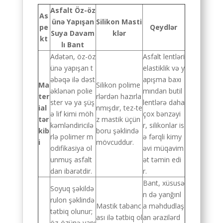
Asfalt Öz-öz
As
ünə Yapışan
Silikon Masti
pe
Qeydlər
Suya Davam
klər
kt
lı Bant
Adətən, öz-öz
Asfalt lentləri
ünə yapışan t
elastiklik və y
əbəqə ilə dəst
apışma baxı
Ma
Silikon polime
əklənən polie
mından butil
ter
rlərdən hazırla
ster və ya şüş
lentlərə daha
ial
nmışdır, tez-te
ə lif kimi möh
çox bənzəyi
tər
z mastik üçün
kəmləndiricilə
r, silikonlar is
kib
boru şəklində
rlə polimer m
ə fərqli kimy
i
mövcuddur.
odifikasiya ol
əvi müqavim
unmuş asfalt
ət təmin edi
dan ibarətdir.
r.
Bant, xüsusə
Soyuq şəkildə
n də yanğınl
rulon şəklində
Mastik tabanc
a məhdudlaş
tətbiq olunur;
ası ilə tətbiq ol
an ərazilərd
öz-özünə yapı