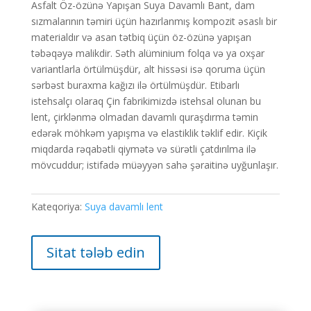
Asfalt Öz-özünə Yapışan Suya Davamlı Bant, dam
sızmalarının təmiri üçün hazırlanmış kompozit əsaslı bir
materialdır və asan tətbiq üçün öz-özünə yapışan
təbəqəyə malikdir. Səth alüminium folqa və ya oxşar
variantlarla örtülmüşdür, alt hissəsi isə qoruma üçün
sərbəst buraxma kağızı ilə örtülmüşdür. Etibarlı
istehsalçı olaraq Çin fabrikimizdə istehsal olunan bu
lent, çirklənmə olmadan davamlı quraşdırma təmin
edərək möhkəm yapışma və elastiklik təklif edir. Kiçik
miqdarda rəqabətli qiymətə və sürətli çatdırılma ilə
mövcuddur; istifadə müəyyən sahə şəraitinə uyğunlaşır.
Kateqoriya:
Suya davamlı lent
Sitat tələb edin