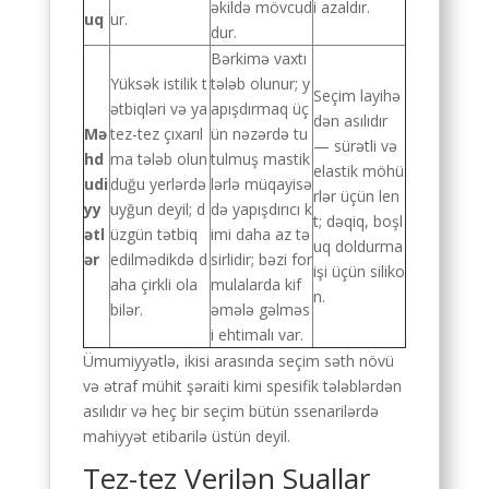
əkildə mövcud
i azaldır.
uq
ur.
dur.
Bərkimə vaxtı
Yüksək istilik t
tələb olunur; y
Seçim layihə
ətbiqləri və ya
apışdırmaq üç
dən asılıdır
Mə
tez-tez çıxarıl
ün nəzərdə tu
— sürətli və
hd
ma tələb olun
tulmuş mastik
elastik möhü
udi
duğu yerlərdə
lərlə müqayisə
rlər üçün len
yy
uyğun deyil; d
də yapışdırıcı k
t; dəqiq, boşl
ətl
üzgün tətbiq
imi daha az tə
uq doldurma
ər
edilmədikdə d
sirlidir; bəzi for
işi üçün siliko
aha çirkli ola
mulalarda kif
n.
bilər.
əmələ gəlməs
i ehtimalı var.
Ümumiyyətlə, ikisi arasında seçim səth növü
və ətraf mühit şəraiti kimi spesifik tələblərdən
asılıdır və heç bir seçim bütün ssenarilərdə
mahiyyət etibarilə üstün deyil.
Tez-tez Verilən Suallar