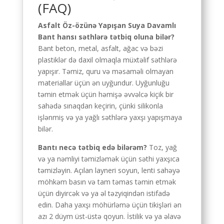
(FAQ)
Asfalt Öz-özünə Yapışan Suya Davamlı
Bant hansı səthlərə tətbiq oluna bilər?
Bant beton, metal, asfalt, ağac və bəzi
plastiklər də daxil olmaqla müxtəlif səthlərə
yapışır. Təmiz, quru və məsaməli olmayan
materiallar üçün ən uyğundur. Uyğunluğu
təmin etmək üçün həmişə əvvəlcə kiçik bir
sahədə sınaqdan keçirin, çünki silikonla
işlənmiş və ya yağlı səthlərə yaxşı yapışmaya
bilər.
Bantı necə tətbiq edə bilərəm?
Toz, yağ
və ya nəmliyi təmizləmək üçün səthi yaxşıca
təmizləyin. Açılan layneri soyun, lenti sahəyə
möhkəm basın və tam təmas təmin etmək
üçün diyircək və ya əl təzyiqindən istifadə
edin. Daha yaxşı möhürləmə üçün tikişləri ən
azı 2 düym üst-üstə qoyun. İstilik və ya əlavə