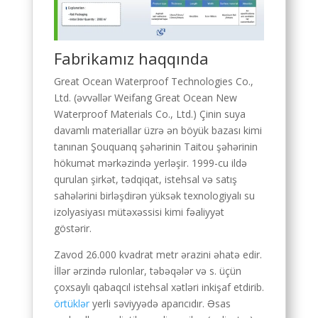
Kyrgyz
Romanian
Spanish (Ecuador)
Fabrikamız haqqında
Spanish (Chile)
Great Ocean Waterproof Technologies Co.,
Spanish (Peru)
Ltd. (əvvəllər Weifang Great Ocean New
Waterproof Materials Co., Ltd.) Çinin suya
Spanish (Colombia)
davamlı materiallar üzrə ən böyük bazası kimi
Spanish (Mexico)
tanınan Şouquanq şəhərinin Taitou şəhərinin
hökumət mərkəzində yerləşir. 1999-cu ildə
Portuguese (Portugal)
qurulan şirkət, tədqiqat, istehsal və satış
English (New Zealand)
sahələrini birləşdirən yüksək texnologiyalı su
izolyasiyası mütəxəssisi kimi fəaliyyət
English (UK)
göstərir.
Moroccan Arabic
Zavod 26.000 kvadrat metr ərazini əhatə edir.
Igbo
İllər ərzində rulonlar, təbəqələr və s. üçün
Yoruba
çoxsaylı qabaqcıl istehsal xətləri inkişaf etdirib.
örtüklər
yerli səviyyədə aparıcıdır. Əsas
Hausa