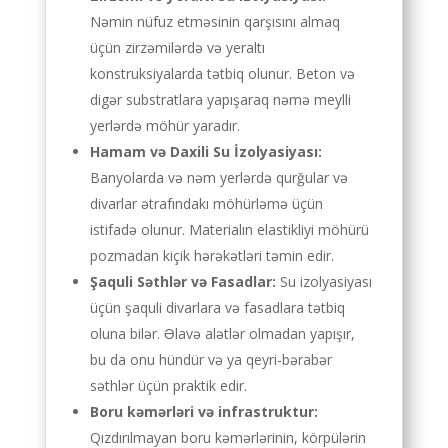
Nəmin nüfuz etməsinin qarşısını almaq
üçün zirzəmilərdə və yeraltı
konstruksiyalarda tətbiq olunur. Beton və
digər substratlara yapışaraq nəmə meylli
yerlərdə möhür yaradır.
Hamam və Daxili Su İzolyasiyası:
Banyolarda və nəm yerlərdə qurğular və
divarlar ətrafındakı möhürləmə üçün
istifadə olunur. Materialın elastikliyi möhürü
pozmadan kiçik hərəkətləri təmin edir.
Şaquli Səthlər və Fasadlar:
Su izolyasiyası
üçün şaquli divarlara və fasadlara tətbiq
oluna bilər. Əlavə alətlər olmadan yapışır,
bu da onu hündür və ya qeyri-bərabər
səthlər üçün praktik edir.
Boru kəmərləri və infrastruktur:
Qızdırılmayan boru kəmərlərinin, körpülərin