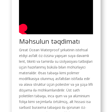
Məhsulun təqdimatı
Great Ocean Waterproof şirkətinin istehsal
etdiyi asfalt öz-özünə yapışan suya davamlı
lent, tikinti və təmirdə su izolyasiyası tətbiqləri
üçün hazırlanmış bükülə bilən möhürləyici
materialdır. Əsas təbəqə kimi polimer
modifikasiya olunmuş asfaltdan istifadə edir
və əlavə struktur üçün poliester və ya şüşə lifli
döşəmə ilə möhkəmləndirilir. Üst səth
polietilen təbəqə, incə qum və ya alüminium
folqa kimi seçimlərlə örtülmüş, alt hissəsi isə
sərbəst buraxma təbəqəsi ilə qorunan öz-