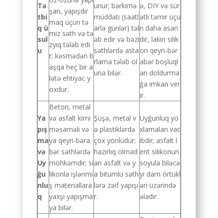
Tə
unur; bərkimə
ə, DIY və sür
şan, yapışdır
tbi
müddəti (saatl
ətli təmir üçü
maq üçün tə
q ü
arla günlər) təl
n daha asan
miz səth və tə
sul
əb edir və bəzi
dır, lakin silik
zyiq tələb edi
u
səthlərdə asta
on qeyri-bər
r; kəsmədən b
rlama tələb ol
abər boşluql
aşqa heç bir a
una bilər.
arı doldurma
lətə ehtiyac y
ğa imkan ver
oxdur.
ir.
Beton, metal
Ya
və asfalt kimi
Şüşə, metal v
Uyğunluq yo
pış
məsaməli və
ə plastiklərdə
xlamaları vac
ma
ya qeyri-bəra
çox yönlüdür;
ibdir; asfalt l
və
bər səthlərdə
hazırlıq olmad
ent silikonun
Uy
möhkəmdir; si
an asfalt və y
soyula biləcə
ğu
likonla işlənmi
a bitumlu səth
yi dam örtükl
nlu
ş materiallara
lərə zəif yapışı
əri üzərində
q
yaxşı yapışma
r.
əladır.
ya bilər.