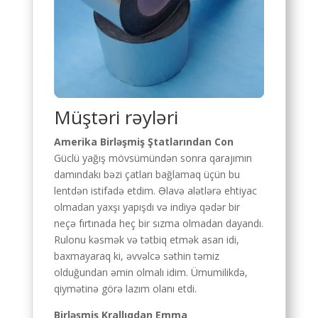
Müştəri rəyləri
Amerika Birləşmiş Ştatlarından Con
Güclü yağış mövsümündən sonra qarajımın
damındakı bəzi çatları bağlamaq üçün bu
lentdən istifadə etdim. Əlavə alətlərə ehtiyac
olmadan yaxşı yapışdı və indiyə qədər bir
neçə fırtınada heç bir sızma olmadan dayandı.
Rulonu kəsmək və tətbiq etmək asan idi,
baxmayaraq ki, əvvəlcə səthin təmiz
olduğundan əmin olmalı idim. Ümumilikdə,
qiymətinə görə lazım olanı etdi.
Birləşmiş Krallıqdan Emma