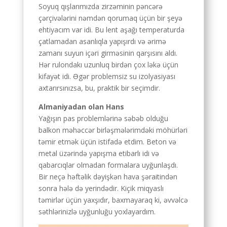
Soyuq qışlarımızda zirzəminin pəncərə
çərçivələrini nəmdən qorumaq üçün bir şeyə
ehtiyacım var idi. Bu lent aşağı temperaturda
çatlamadan asanlıqla yapışırdı və ərimə
zamanı suyun içəri girməsinin qarşısını aldı.
Hər rulondakı uzunluq birdən çox ləkə üçün
kifayət idi. Əgər problemsiz su izolyasiyası
axtarırsınızsa, bu, praktik bir seçimdir.
Almaniyadan olan Hans
Yağışın pas problemlərinə səbəb olduğu
balkon məhəccər birləşmələrimdəki möhürləri
təmir etmək üçün istifadə etdim. Beton və
metal üzərində yapışma etibarlı idi və
qabarcıqlar olmadan formalara uyğunlaşdı.
Bir neçə həftəlik dəyişkən hava şəraitindən
sonra hələ də yerindədir. Kiçik miqyaslı
təmirlər üçün yaxşıdır, baxmayaraq ki, əvvəlcə
səthlərinizlə uyğunluğu yoxlayardım.