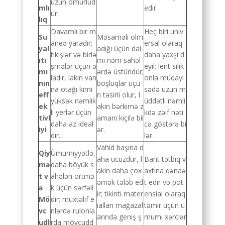
uzun ömürlüd
mlı
edir.
ür.
lıq
Davamlı bir m
Heç biri univ
Su
Məsaməli olm
aneə yaradır;
ersal olaraq
yal
adığı üçün dai
tikişlər və birlə
daha yaxşı d
ıtı
mi nəm sahəl
şmələr üçün ə
eyil; lent silik
mı
ərdə üstündür;
ladır, lakin van
onla müqayi
nın
boşluqlar üçü
na otağı kimi
sədə uzun m
eff
n təsirli olur, l
yüksək nəmlik
üddətli nəmli
ek
akin bərkimə z
li yerlər üçün
kdə zəif nəti
tivl
amanı kiçilə bil
daha az ideal
cə göstərə bi
iyi
ər.
dır.
lər.
Vahid başına d
Qiy
Ümumiyyətlə,
aha ucuzdur, l
Bant tətbiq v
mə
daha böyük s
akin daha çox
axtına qənaə
t v
ahələri örtmə
əmək tələb ed
t edir və pot
ə
k üçün sərfəli
ir; tikinti mater
ensial olaraq
Mö
dir; müxtəlif e
ialları mağazal
təmir üçün ü
vc
nlərdə rulonla
arında geniş ş
mumi xərclər
udl
rda mövcudd