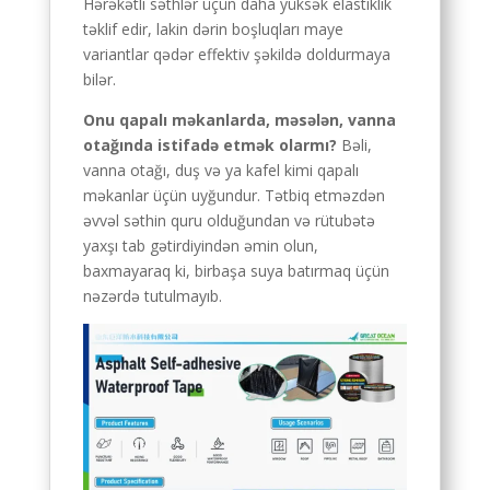
Hərəkətli səthlər üçün daha yüksək elastiklik
təklif edir, lakin dərin boşluqları maye
variantlar qədər effektiv şəkildə doldurmaya
bilər.
Onu qapalı məkanlarda, məsələn, vanna
otağında istifadə etmək olarmı?
Bəli,
vanna otağı, duş və ya kafel kimi qapalı
məkanlar üçün uyğundur. Tətbiq etməzdən
əvvəl səthin quru olduğundan və rütubətə
yaxşı tab gətirdiyindən əmin olun,
baxmayaraq ki, birbaşa suya batırmaq üçün
nəzərdə tutulmayıb.
Tagalog
Portuguese (Angola)