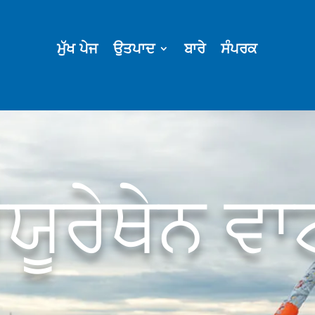
ਮੁੱਖ ਪੇਜ
ਉਤਪਾਦ
ਬਾਰੇ
ਸੰਪਰਕ
ੀਯੂਰੇਥੇਨ ਵਾ