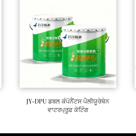
JY-DPU ਡਬਲ ਕੰਪੋਨੈਂਟਸ ਪੌਲੀਯੂਰੇਥੇਨ
ਵਾਟਰਪ੍ਰੂਫ਼ ਕੋਟਿੰਗ