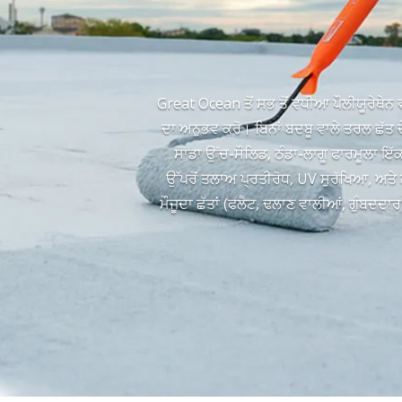
Great Ocean ਤੋਂ ਸਭ ਤੋਂ ਵਧੀਆ ਪੌਲੀਯੂਰੇਥੇਨ ਵ
ਦਾ ਅਨੁਭਵ ਕਰੋ। ਬਿਨਾਂ ਬਦਬੂ ਵਾਲੇ ਤਰਲ ਛੱ
ਸਾਡਾ ਉੱਚ-ਸੌਲਿਡ, ਠੰਡਾ-ਲਾਗੂ ਫਾਰਮੂਲਾ ਇੱਕ 
ਉੱਪਰੋਂ ਤਲਾਅ ਪ੍ਰਤੀਰੋਧ, UV ਸੁਰੱਖਿਆ, ਅਤੇ 
ਮੌਜੂਦਾ ਛੱਤਾਂ (ਫਲੈਟ, ਢਲਾਣ ਵਾਲੀਆਂ, ਗੁੰਬਦਦਾਰ