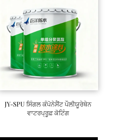
JY-SPU ਸਿੰਗਲ ਕੰਪੋਨੇਸੈਂਟ ਪੌਲੀਯੂਰੇਥੇਨ
ਵਾਟਰਪ੍ਰੂਫ਼ ਕੋਟਿੰਗ