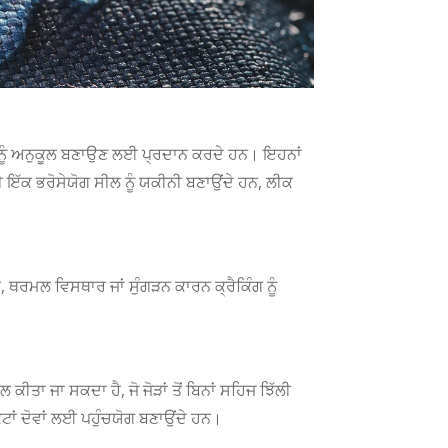
Spanish (Argentina)
Chinese
Swedish
Galician
ਆਂ ਨੂੰ ਅਨੁਕੂਲ ਬਣਾਉਣ ਲਈ ਪ੍ਰਦਾਨ ਕਰਦੇ ਹਨ। ਇਹਨਾਂ
Icelandic
ਵੀ ਇੱਕ ਭਰੋਸੇਯੋਗ ਸੀਲ ਨੂੰ ਯਕੀਨੀ ਬਣਾਉਂਦੇ ਹਨ, ਲੀਕ
Basque
Estonian
Dzongkha
 ਥਰਮਲ ਵਿਸਥਾਰ ਜਾਂ ਸੁੰਗੜਨ ਕਾਰਨ ਕ੍ਰੈਕਿੰਗ ਨੂੰ
Lower Sorbian
Danish
Welsh
 ਕੀਤਾ ਜਾ ਸਕਦਾ ਹੈ, ਜੋ ਜੋੜਾਂ ਤੋਂ ਬਿਨਾਂ ਸਹਿਜ ਝਿੱਲੀ
Czech
ਟਾਂ ਦੋਵਾਂ ਲਈ ਪਹੁੰਚਯੋਗ ਬਣਾਉਂਦੇ ਹਨ।
Cebuano