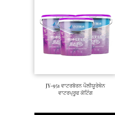
JY-951 ਵਾਟਰਬੋਰਨ ਪੌਲੀਯੂਰੇਥੇਨ
ਵਾਟਰਪ੍ਰੂਫ ਕੋਟਿੰਗ