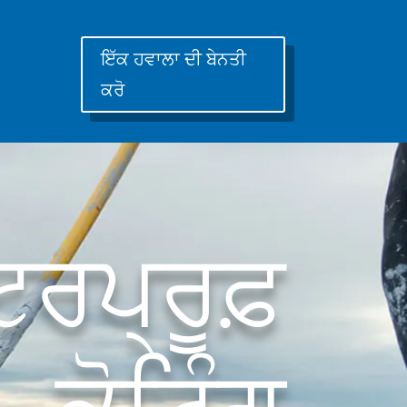
ਇੱਕ ਹਵਾਲਾ ਦੀ ਬੇਨਤੀ
ਕਰੋ
ਟਰਪ੍ਰੂਫ਼
ਕੋਟਿੰਗ