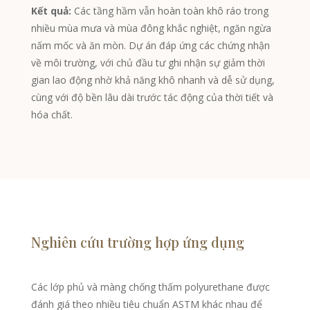
Catalan
Kết quả:
Các tầng hầm vẫn hoàn toàn khô ráo trong
nhiều mùa mưa và mùa đông khắc nghiệt, ngăn ngừa
Bulgarian
nấm mốc và ăn mòn. Dự án đáp ứng các chứng nhận
Azerbaijani
về môi trường, với chủ đầu tư ghi nhận sự giảm thời
Hungarian
gian lao động nhờ khả năng khô nhanh và dễ sử dụng,
cùng với độ bền lâu dài trước tác động của thời tiết và
Malayalam
hóa chất.
Malay
Belarusian
German (Switzerland)
Polish
Arabic
Dutch
Nghiên cứu trường hợp ứng dụng
Turkish
English (Australia)
Các lớp phủ và màng chống thấm polyurethane được
đánh giá theo nhiều tiêu chuẩn ASTM khác nhau để
Spanish (Spain)