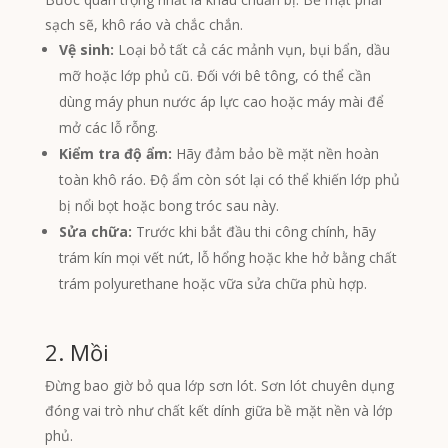
sạch sẽ, khô ráo và chắc chắn.
Vệ sinh:
Loại bỏ tất cả các mảnh vụn, bụi bẩn, dầu
mỡ hoặc lớp phủ cũ. Đối với bê tông, có thể cần
dùng máy phun nước áp lực cao hoặc máy mài để
mở các lỗ rỗng.
Kiểm tra độ ẩm:
Hãy đảm bảo bề mặt nền hoàn
toàn khô ráo. Độ ẩm còn sót lại có thể khiến lớp phủ
bị nổi bọt hoặc bong tróc sau này.
Sửa chữa:
Trước khi bắt đầu thi công chính, hãy
trám kín mọi vết nứt, lỗ hổng hoặc khe hở bằng chất
trám polyurethane hoặc vữa sửa chữa phù hợp.
2. Mồi
Đừng bao giờ bỏ qua lớp sơn lót. Sơn lót chuyên dụng
đóng vai trò như chất kết dính giữa bề mặt nền và lớp
phủ.