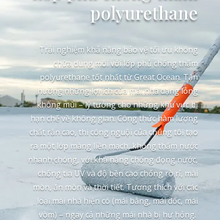
polyurethane
Trải nghiệm khả năng bảo vệ tối ưu không
chứa dung môi với lớp phủ chống thấm
polyurethane tốt nhất từ ​​Great Ocean. Tận
hưởng những lợi ích của mái nhà dạng lỏng
không mùi – lý tưởng cho những khu vực bị
hạn chế về không gian. Công thức hàm lượng
chất rắn cao, thi công nguội của chúng tôi tạo
ra một lớp màng liền mạch, không thấm nước
nhanh chóng, với khả năng chống đọng nước,
chống tia UV và độ bền cao chống rò rỉ, mài
mòn, ăn mòn và thời tiết. Tương thích với các
loại mái nhà hiện có (mái bằng, mái dốc, mái
vòm) – ngay cả những mái nhà bị hư hỏng.