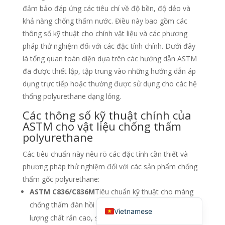
đảm bảo đáp ứng các tiêu chí về độ bền, độ dẻo và
English (Canada)
khả năng chống thấm nước. Điều này bao gồm các
Russian
thông số kỹ thuật cho chính vật liệu và các phương
Italian
pháp thử nghiệm đối với các đặc tính chính. Dưới đây
là tổng quan toàn diện dựa trên các hướng dẫn ASTM
English (South Africa)
đã được thiết lập, tập trung vào những hướng dẫn áp
Portuguese (Brazil)
dụng trực tiếp hoặc thường được sử dụng cho các hệ
French
thống polyurethane dạng lỏng.
German
Các thông số kỹ thuật chính của
ASTM cho vật liệu chống thấm
Indonesian
polyurethane
Korean
Các tiêu chuẩn này nêu rõ các đặc tính cần thiết và
Japanese
phương pháp thử nghiệm đối với các sản phẩm chống
Hindi
thấm gốc polyurethane:
ASTM C836/C836M
Tiêu chuẩn kỹ thuật cho màng
English (United States)
chống thấm đàn hồi dạng lỏng thi công nguội có hàm
Vietnamese
lượng chất rắn cao, sử dụng với lớp phủ bề mặt