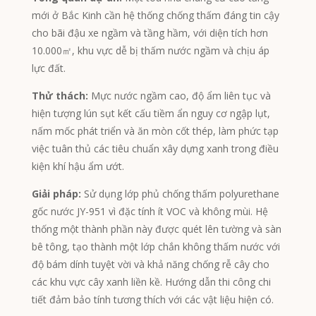
mới ở Bắc Kinh cần hệ thống chống thấm đáng tin cậy
Chinese
cho bãi đậu xe ngầm và tầng hầm, với diện tích hơn
Swedish
10.000㎡, khu vực dễ bị thấm nước ngầm và chịu áp
Panjabi
lực đất.
Galician
Thử thách:
Mực nước ngầm cao, độ ẩm liên tục và
hiện tượng lún sụt kết cấu tiềm ẩn nguy cơ ngập lụt,
Icelandic
nấm mốc phát triển và ăn mòn cốt thép, làm phức tạp
Basque
việc tuân thủ các tiêu chuẩn xây dựng xanh trong điều
Estonian
kiện khí hậu ẩm ướt.
Dzongkha
Giải pháp:
Sử dụng lớp phủ chống thấm polyurethane
Lower Sorbian
gốc nước JY-951 vì đặc tính ít VOC và không mùi. Hệ
thống một thành phần này được quét lên tường và sàn
Danish
bê tông, tạo thành một lớp chắn không thấm nước với
Welsh
độ bám dính tuyệt vời và khả năng chống rễ cây cho
Czech
các khu vực cây xanh liền kề. Hướng dẫn thi công chi
tiết đảm bảo tính tương thích với các vật liệu hiện có.
Cebuano