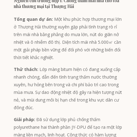
Nghiên cứu trường hợp 1: Chống thấm mái nhà cho tòa
Kyrgyz
nhà thương mại tại Thượng Hải
Romanian
Tổng quan dự án:
Một khu phức hợp thương mại lớn
Spanish (Ecuador)
ở Thượng Hải thường xuyên gặp phải tình trạng rò rỉ
Spanish (Chile)
trên mái nhà bằng phẳng do mưa lớn, nứt do giãn nở
Spanish (Peru)
nhiệt và ô nhiễm đô thị. Diện tích mái nhà 5.000㎡ cần
một giải pháp bền vững để đối phó với những biến đổi
Spanish (Colombia)
thời tiết khắc nghiệt.
Spanish (Mexico)
Thử thách:
Lớp màng bitum hiện có đang xuống cấp
Portuguese (Portugal)
nhanh chóng, dẫn đến tình trạng thấm nước thường
English (New Zealand)
xuyên, hư hỏng bên trong và chi phí bảo trì cao trong
English (UK)
mùa mưa. Sự dao động nhiệt độ gây ra hiện tượng nứt
nẻ, và mùi dung môi bị hạn chế trong khu vực dân cư
Moroccan Arabic
đông đúc.
Igbo
Giải pháp:
Đã sử dụng lớp phủ chống thấm
Yoruba
polyurethane hai thành phần JY-DPU để tạo ra một lớp
Hausa
màng liền mạch, linh hoạt. Công thức có hàm lượng