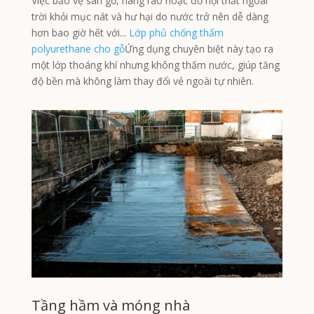
Việc bảo vệ sàn gỗ, hàng rào hoặc đồ nội thất ngoài
trời khỏi mục nát và hư hại do nước trở nên dễ dàng
hơn bao giờ hết với...
Lớp phủ chống thấm
polyurethane cho gỗ
Ứng dụng chuyên biệt này tạo ra
một lớp thoáng khí nhưng không thấm nước, giúp tăng
độ bền mà không làm thay đổi vẻ ngoài tự nhiên.
Tầng hầm và móng nhà