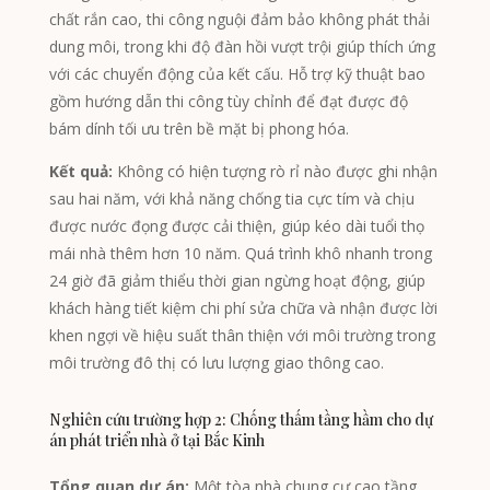
Greek
chất rắn cao, thi công nguội đảm bảo không phát thải
dung môi, trong khi độ đàn hồi vượt trội giúp thích ứng
Afrikaans
với các chuyển động của kết cấu. Hỗ trợ kỹ thuật bao
Amharic
gồm hướng dẫn thi công tùy chỉnh để đạt được độ
Swahili
bám dính tối ưu trên bề mặt bị phong hóa.
Urdu
Kết quả:
Không có hiện tượng rò rỉ nào được ghi nhận
Myanmar
sau hai năm, với khả năng chống tia cực tím và chịu
được nước đọng được cải thiện, giúp kéo dài tuổi thọ
Lithuanian
mái nhà thêm hơn 10 năm. Quá trình khô nhanh trong
Croatian
24 giờ đã giảm thiểu thời gian ngừng hoạt động, giúp
Finnish
khách hàng tiết kiệm chi phí sửa chữa và nhận được lời
khen ngợi về hiệu suất thân thiện với môi trường trong
Bengali
môi trường đô thị có lưu lượng giao thông cao.
Norwegian
Hebrew
Nghiên cứu trường hợp 2: Chống thấm tầng hầm cho dự
án phát triển nhà ở tại Bắc Kinh
Thai
Tổng quan dự án:
Một tòa nhà chung cư cao tầng
Spanish (Argentina)