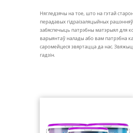
Нягледзячы на ​​тое, што на гэтай ста
перадавых гідраізаляцыйных рашэнняў
забяспечыць патрэбны матэрыял для ко
варыянтаў налады або вам патрэбна ка
саромейцеся звяртацца да нас. Звяжыц
гадзін.