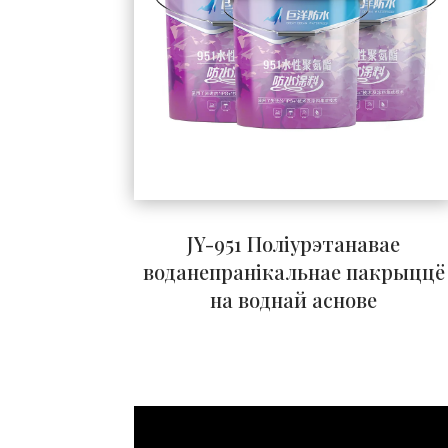
JY-951 Поліурэтанавае
воданепранікальнае пакрыццё
на воднай аснове