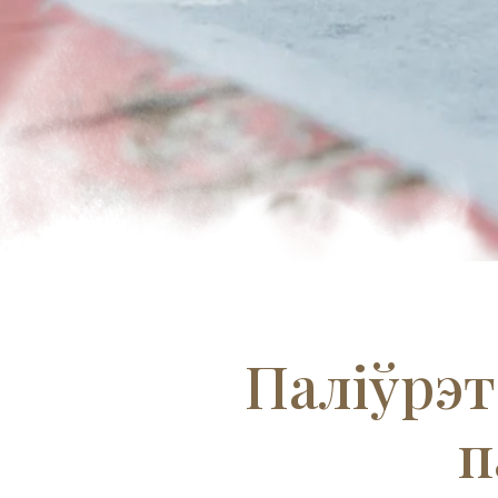
Паліўрэт
п