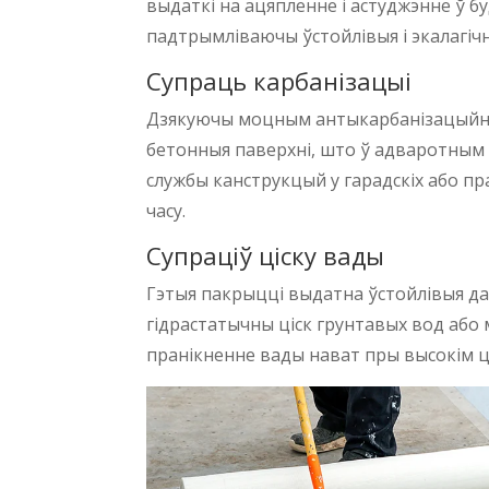
выдаткі на ацяпленне і астуджэнне ў б
падтрымліваючы ўстойлівыя і экалагічн
Супраць карбанізацыі
Дзякуючы моцным антыкарбанізацыйным 
бетонныя паверхні, што ў адваротным 
службы канструкцый у гарадскіх або п
часу.
Супраціў ціску вады
Гэтыя пакрыцці выдатна ўстойлівыя д
гідрастатычны ціск грунтавых вод або
пранікненне вады нават пры высокім ці