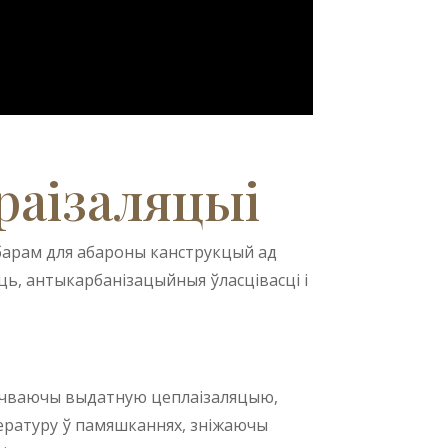
Greek
Afrikaans
Amharic
Swahili
Urdu
раізаляцыі
Myanmar
Lithuanian
Croatian
ыбарам для абароны канструкцый ад
ць, антыкарбанізацыйныя ўласцівасці і
Finnish
Vietnamese
Bengali
Norwegian
ечваючы выдатную цеплаізаляцыю,
Hebrew
пературу ў памяшканнях, зніжаючы
Thai