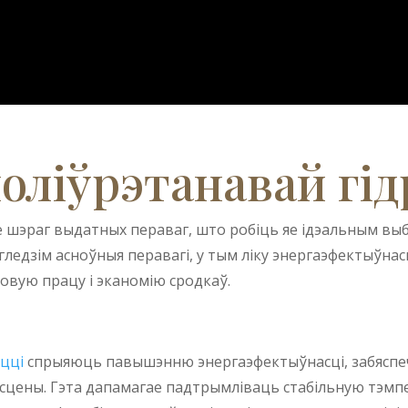
поліўрэтанавай гід
е шэраг выдатных пераваг, што робіць яе ідэальным в
ледзім асноўныя перавагі, у тым ліку энергаэфектыўнас
овую працу і эканомію сродкаў.
цці
спрыяюць павышэнню энергаэфектыўнасці, забясп
 сцены. Гэта дапамагае падтрымліваць стабільную тэм