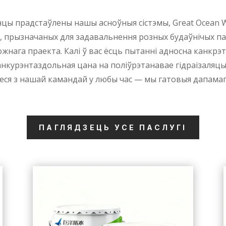
ронцы прадстаўлены нашы асноўныя сістэмы, Great Ocean
, прызначаных для задавальнення розных будаўнічых п
жнага праекта. Калі ў вас ёсць пытанні адносна канкрэ
нкурэнтаздольная цана на поліўрэтанавае гідраізаляцый
еся з нашай камандай у любы час — мы гатовыя дапамагч
ПАГЛЯДЗЕЦЬ УСЕ ПАСЛУГІ