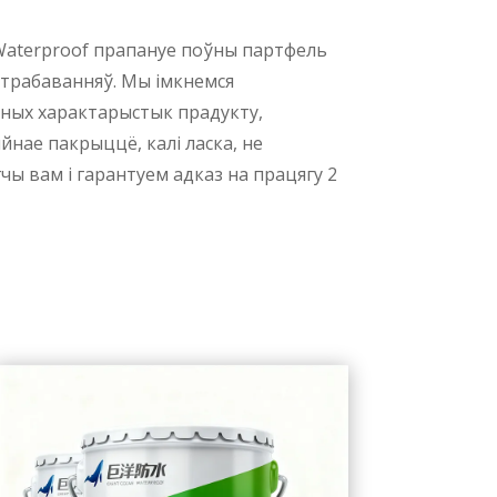
 Waterproof прапануе поўны партфель
атрабаванняў. Мы імкнемся
тных характарыстык прадукту,
нае пакрыццё, калі ласка, не
ы вам і гарантуем адказ на працягу 2