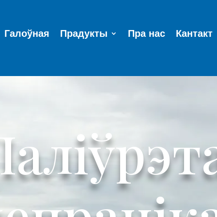
Галоўная
Прадукты
Пра нас
Кантакт
Паліўрэт
непранік