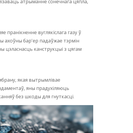
імізаваць атрыманне сонечнага цяпла,
Spanish (Argentina)
Chinese
Swedish
 пранікненне вуглякіслага газу ў
Panjabi
ты ахоўны бар'ер падаўжае тэрмін
Galician
чы цэласнасць канструкцыі з цягам
Icelandic
Basque
Estonian
мбрану, якая вытрымлівае
Dzongkha
ундаментаў, яны прадухіляюць
анняў без шкоды для гнуткасці.
Lower Sorbian
Danish
Welsh
Czech