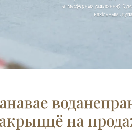
атмасферных уздзеянняў. Сумя
нахільнымі, ку
анавае воданепра
акрыццё на прод