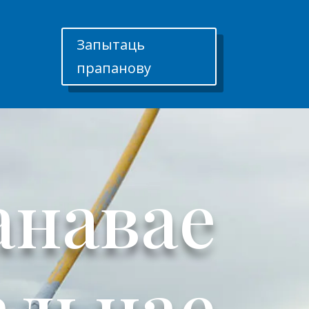
Запытаць
прапанову
анавае
альнае