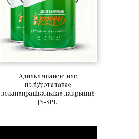
Аднакампанентнае
поліўрэтанавае
воданепранікальнае пакрыццё
JY-SPU
Tagalog
Portuguese (Angola)