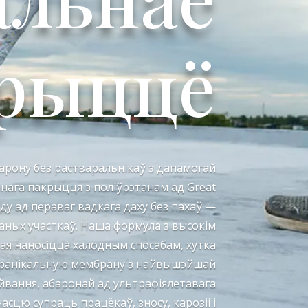
рыццё
рону без растваральнікаў з дапамогай
ага пакрыцця з поліўрэтанам ад Great
ду ад пераваг вадкага даху без пахаў —
аных участкаў. Наша формула з высокім
я наносіцца халодным спосабам, хутка
пранікальную мембрану з найвышэйшай
йвання, абаронай ад ультрафіялетавага
сцю супраць працёкаў, зносу, карозіі і