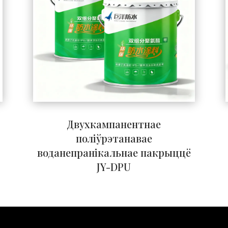
Двухкампанентнае
поліўрэтанавае
воданепранікальнае пакрыццё
JY-DPU