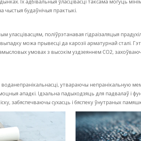
удынках. Іх адбівальныя ўласцівасці таксама могуць мін
а чыстыя будаўнічыя практыкі.
уласцівасцям, поліўрэтанавая гідраізаляцыя прадухіляе
выпадку можа прывесці да карозіі арматурнай сталі. Гэ
рамысловых умовах з высокім уздзеяннем CO2, захоўваю
а воданепранікальнасці, утвараючы непранікальную ме
 моцныя ападкі. Ідэальна падыходзяць для падвалаў і ф
ску, забяспечваючы сухасць і бяспеку ўнутраных памяшк