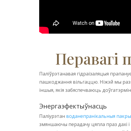
Перавагі 
Паліўрэтанавая гідраізаляцыя прапану
пашкоджання вільгаццю. Ніжэй мы разг
іншыя, якія забяспечваюць доўгатэрмін
Энергаэфектыўнасць
Паліурэтан
воданепранікальныя пакры
змяншаючы перадачу цяпла праз дахі і