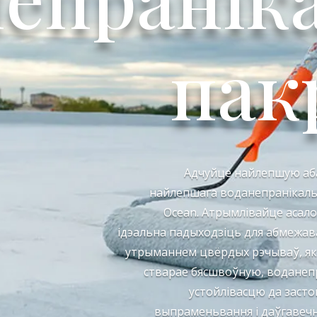
пак
Адчуйце найлепшую аба
найлепшага воданепранікальн
Ocean. Атрымлівайце асало
ідэальна падыходзіць для абмежав
утрыманнем цвёрдых рэчываў, яка
стварае бясшвоўную, водане
устойлівасцю да засто
выпраменьвання і даўгавечна