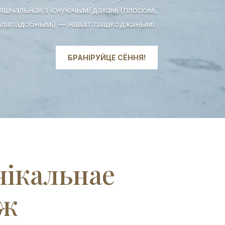
шчальная з існуючымі дахамі (плоскімі,
палападобнымі) — нават пашкоджанымі.
БРАНІРУЙЦЕ СЁННЯ!
нікальнае
аж