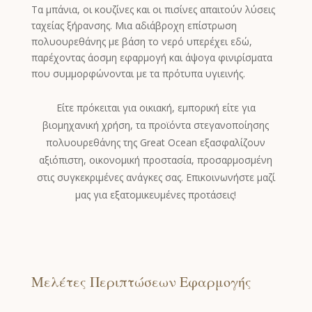
Τα μπάνια, οι κουζίνες και οι πισίνες απαιτούν λύσεις
Afrikaans
ταχείας ξήρανσης. Μια αδιάβροχη επίστρωση
Amharic
πολυουρεθάνης με βάση το νερό υπερέχει εδώ,
Swahili
παρέχοντας άοσμη εφαρμογή και άψογα φινιρίσματα
που συμμορφώνονται με τα πρότυπα υγιεινής.
Urdu
Myanmar
Είτε πρόκειται για οικιακή, εμπορική είτε για
βιομηχανική χρήση, τα προϊόντα στεγανοποίησης
Lithuanian
πολυουρεθάνης της Great Ocean εξασφαλίζουν
Croatian
αξιόπιστη, οικονομική προστασία, προσαρμοσμένη
Finnish
στις συγκεκριμένες ανάγκες σας. Επικοινωνήστε μαζί
μας για εξατομικευμένες προτάσεις!
Vietnamese
Bengali
Norwegian
Hebrew
Μελέτες Περιπτώσεων Εφαρμογής
Thai
Spanish (Argentina)