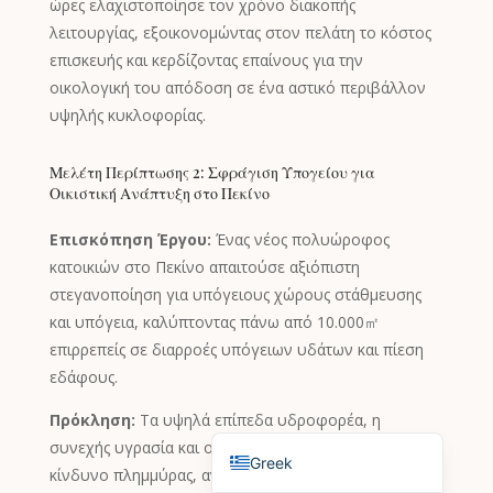
ώρες ελαχιστοποίησε τον χρόνο διακοπής
English (Canada)
λειτουργίας, εξοικονομώντας στον πελάτη το κόστος
επισκευής και κερδίζοντας επαίνους για την
Russian
οικολογική του απόδοση σε ένα αστικό περιβάλλον
Italian
υψηλής κυκλοφορίας.
English (South Africa)
Μελέτη Περίπτωσης 2: Σφράγιση Υπογείου για
Portuguese (Brazil)
Οικιστική Ανάπτυξη στο Πεκίνο
French
Επισκόπηση Έργου:
Ένας νέος πολυώροφος
German
κατοικιών στο Πεκίνο απαιτούσε αξιόπιστη
Indonesian
στεγανοποίηση για υπόγειους χώρους στάθμευσης
Korean
και υπόγεια, καλύπτοντας πάνω από 10.000㎡
επιρρεπείς σε διαρροές υπόγειων υδάτων και πίεση
Japanese
εδάφους.
Hindi
Πρόκληση:
Τα υψηλά επίπεδα υδροφορέα, η
English (United States)
συνεχής υγρασία και οι δομικές καθιζήσεις ενείχαν
Greek
κίνδυνο πλημμύρας, ανάπτυξης μούχλας και