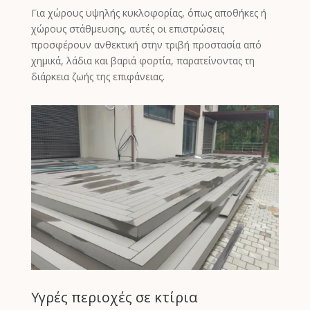
Kyrgyz
Για χώρους υψηλής κυκλοφορίας, όπως αποθήκες ή
Romanian
χώρους στάθμευσης, αυτές οι επιστρώσεις
προσφέρουν ανθεκτική στην τριβή προστασία από
Spanish (Ecuador)
χημικά, λάδια και βαριά φορτία, παρατείνοντας τη
Spanish (Chile)
διάρκεια ζωής της επιφάνειας.
Spanish (Peru)
Spanish (Colombia)
Spanish (Mexico)
Portuguese (Portugal)
English (New Zealand)
English (UK)
Moroccan Arabic
Igbo
Yoruba
Υγρές περιοχές σε κτίρια
Hausa