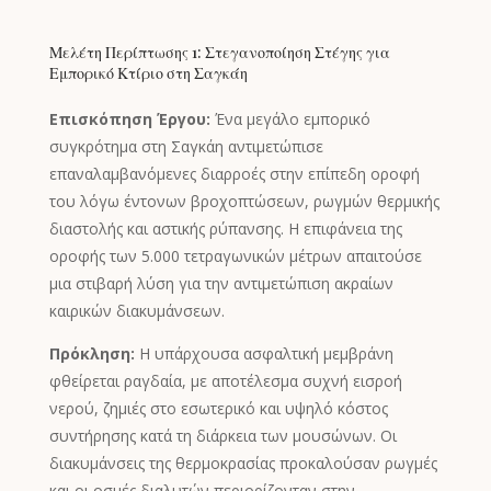
Chinese
Μελέτη Περίπτωσης 1: Στεγανοποίηση Στέγης για
Swedish
Εμπορικό Κτίριο στη Σαγκάη
Panjabi
Επισκόπηση Έργου:
Ένα μεγάλο εμπορικό
Galician
συγκρότημα στη Σαγκάη αντιμετώπισε
επαναλαμβανόμενες διαρροές στην επίπεδη οροφή
Icelandic
του λόγω έντονων βροχοπτώσεων, ρωγμών θερμικής
Basque
διαστολής και αστικής ρύπανσης. Η επιφάνεια της
Estonian
οροφής των 5.000 τετραγωνικών μέτρων απαιτούσε
μια στιβαρή λύση για την αντιμετώπιση ακραίων
Dzongkha
καιρικών διακυμάνσεων.
Lower Sorbian
Πρόκληση:
Η υπάρχουσα ασφαλτική μεμβράνη
Danish
φθείρεται ραγδαία, με αποτέλεσμα συχνή εισροή
Welsh
νερού, ζημιές στο εσωτερικό και υψηλό κόστος
Czech
συντήρησης κατά τη διάρκεια των μουσώνων. Οι
διακυμάνσεις της θερμοκρασίας προκαλούσαν ρωγμές
Cebuano
και οι οσμές διαλυτών περιορίζονταν στην