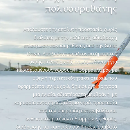
πολυουρεθάνης
Απολαύστε την απόλυτη προστασία χωρίς
διαλύτες με την καλύτερη αδιάβροχη
επίστρωση πολυουρεθάνης από την Great
Ocean. Απολαύστε τα πλεονεκτήματα της
υγρής στέγης χωρίς οσμές - ιδανική για
περιορισμένους χώρους. Η φόρμουλά μας με
υψηλή περιεκτικότητα σε στερεά, που
εφαρμόζεται εν ψυχρώ, δημιουργεί γρήγορα
μια ενιαία, αδιαπέραστη μεμβράνη, με
κορυφαία αντοχή σε στάσιμο νερό, προστασία
από την υπεριώδη ακτινοβολία και
ανθεκτικότητα έναντι διαρροών, φθοράς,
διάβρωσης και καιρικών συνθηκών. Συμβατό