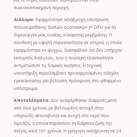
Catalan
πυκνοκατοικημένη περιοχή.
Bulgarian
Διάλυμα:
Εφαρμόστηκε αδιάβροχη επίστρωση
Azerbaijani
πολυουρεθάνης διπλών συστατικών JY-DPU για τη
Hungarian
δημιουργία μιας ενιαίας, εύκαμπτης μεμβράνης. Η
σύνθεση με υψηλή περιεκτικότητα σε στερεά, η οποία
Malayalam
εφαρμόστηκε εν ψυχρώ, διασφάλισε ότι δεν υπήρχαν
Malay
εκπομπές διαλυτών, ενώ η ανώτερη ελαστικότητα
Belarusian
αντιμετώπισε τις δομικές κινήσεις. Η τεχνική
υποστήριξη περιελάμβανε προσαρμοσμένες οδηγίες
German (Switzerland)
εγκατάστασης για βέλτιστη πρόσφυση στο φθαρμένο
Polish
υπόστρωμα.
Arabic
Αποτελέσματα:
Δεν αναφέρθηκαν διαρροές μετά
Dutch
από δύο χρόνια, με βελτιωμένη αντοχή στην
Turkish
υπεριώδη ακτινοβολία και ανοχή στο νερό που
λιμνάζει, η οποία παρατείνει τη διάρκεια ζωής της
English (Australia)
στέγης κατά 10+ χρόνια. Η γρήγορη σκλήρυνση σε 24
Spanish (Spain)