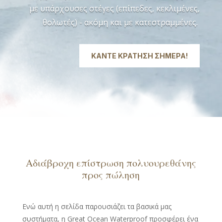
με υπάρχουσες στέγες (επίπεδες, κεκλιμένες,
θολωτές) - ακόμη και με κατεστραμμένες.
ΚΆΝΤΕ ΚΡΆΤΗΣΗ ΣΉΜΕΡΑ!
Αδιάβροχη επίστρωση πολυουρεθάνης
προς πώληση
Ενώ αυτή η σελίδα παρουσιάζει τα βασικά μας
συστήματα, η Great Ocean Waterproof προσφέρει ένα