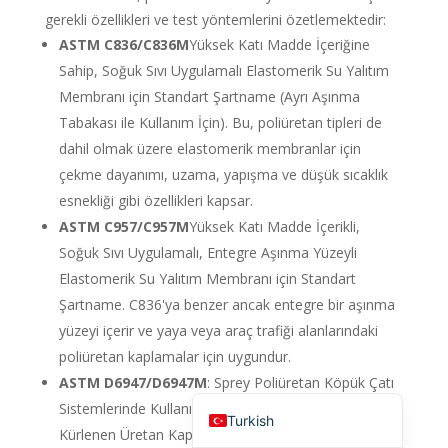
gerekli özellikleri ve test yöntemlerini özetlemektedir:
English (Canada)
ASTM C836/C836M
Yüksek Katı Madde İçeriğine
Russian
Sahip, Soğuk Sıvı Uygulamalı Elastomerik Su Yalıtım
Italian
Membranı için Standart Şartname (Ayrı Aşınma
Tabakası ile Kullanım İçin). Bu, poliüretan tipleri de
English (South Africa)
dahil olmak üzere elastomerik membranlar için
Portuguese (Brazil)
çekme dayanımı, uzama, yapışma ve düşük sıcaklık
French
esnekliği gibi özellikleri kapsar.
German
ASTM C957/C957M
Yüksek Katı Madde İçerikli,
Soğuk Sıvı Uygulamalı, Entegre Aşınma Yüzeyli
Indonesian
Elastomerik Su Yalıtım Membranı için Standart
Korean
Şartname. C836'ya benzer ancak entegre bir aşınma
Japanese
yüzeyi içerir ve yaya veya araç trafiği alanlarındaki
Hindi
poliüretan kaplamalar için uygundur.
ASTM D6947/D6947M
: Sprey Poliüretan Köpük Çatı
English (United States)
Sistemlerinde Kullanılan Sıvı Uygulamalı Nemle
Turkish
Kürlenen Üretan Kaplama için Standart Şartname.