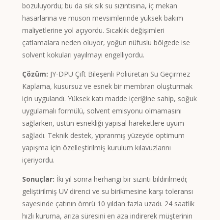
Kyrgyz
bozuluyordu; bu da sık sık su sızıntısına, iç mekan
Romanian
hasarlarına ve muson mevsimlerinde yüksek bakım
maliyetlerine yol açıyordu. Sıcaklık değişimleri
Spanish (Ecuador)
çatlamalara neden oluyor, yoğun nüfuslu bölgede ise
Spanish (Chile)
solvent kokuları yayılmayı engelliyordu.
Spanish (Peru)
Çözüm:
JY-DPU Çift Bileşenli Poliüretan Su Geçirmez
Spanish (Colombia)
Kaplama, kusursuz ve esnek bir membran oluşturmak
Spanish (Mexico)
için uygulandı. Yüksek katı madde içeriğine sahip, soğuk
uygulamalı formülü, solvent emisyonu olmamasını
Portuguese (Portugal)
sağlarken, üstün esnekliği yapısal hareketlere uyum
English (New Zealand)
sağladı. Teknik destek, yıpranmış yüzeyde optimum
English (UK)
yapışma için özelleştirilmiş kurulum kılavuzlarını
içeriyordu.
Moroccan Arabic
Sonuçlar:
İki yıl sonra herhangi bir sızıntı bildirilmedi;
Igbo
geliştirilmiş UV direnci ve su birikmesine karşı toleransı
Yoruba
sayesinde çatının ömrü 10 yıldan fazla uzadı. 24 saatlik
Hausa
hızlı kuruma, arıza süresini en aza indirerek müşterinin