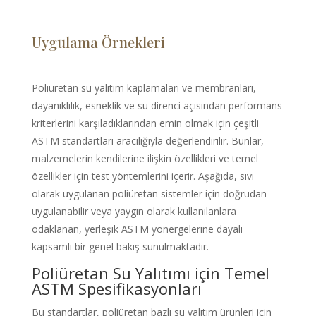
Cebuano
Catalan
Uygulama Örnekleri
Bulgarian
Azerbaijani
Poliüretan su yalıtım kaplamaları ve membranları,
Hungarian
dayanıklılık, esneklik ve su direnci açısından performans
kriterlerini karşıladıklarından emin olmak için çeşitli
Malayalam
ASTM standartları aracılığıyla değerlendirilir. Bunlar,
Malay
malzemelerin kendilerine ilişkin özellikleri ve temel
Belarusian
özellikler için test yöntemlerini içerir. Aşağıda, sıvı
olarak uygulanan poliüretan sistemler için doğrudan
German (Switzerland)
uygulanabilir veya yaygın olarak kullanılanlara
Polish
odaklanan, yerleşik ASTM yönergelerine dayalı
Arabic
kapsamlı bir genel bakış sunulmaktadır.
Dutch
Poliüretan Su Yalıtımı için Temel
ASTM Spesifikasyonları
English (Australia)
Spanish (Spain)
Bu standartlar, poliüretan bazlı su yalıtım ürünleri için