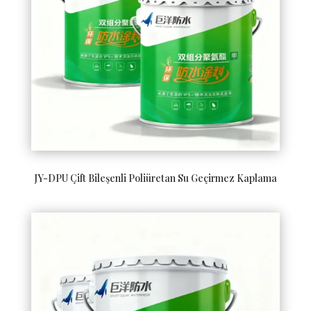
JY-DPU Çift Bileşenli Poliüretan Su Geçirmez Kaplama