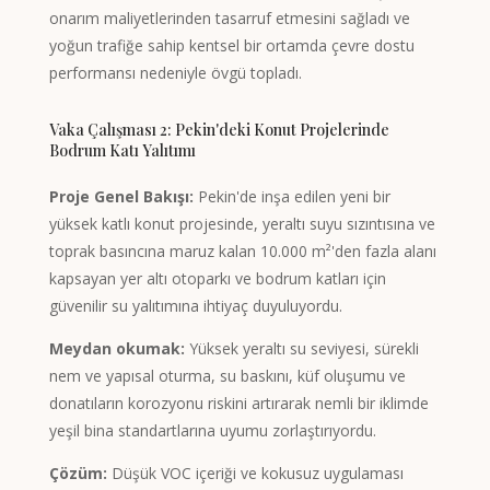
Greek
onarım maliyetlerinden tasarruf etmesini sağladı ve
yoğun trafiğe sahip kentsel bir ortamda çevre dostu
Afrikaans
performansı nedeniyle övgü topladı.
Amharic
Swahili
Vaka Çalışması 2: Pekin'deki Konut Projelerinde
Bodrum Katı Yalıtımı
Urdu
Proje Genel Bakışı:
Pekin'de inşa edilen yeni bir
Myanmar
yüksek katlı konut projesinde, yeraltı suyu sızıntısına ve
Lithuanian
toprak basıncına maruz kalan 10.000 m²'den fazla alanı
Croatian
kapsayan yer altı otoparkı ve bodrum katları için
güvenilir su yalıtımına ihtiyaç duyuluyordu.
Finnish
Vietnamese
Meydan okumak:
Yüksek yeraltı su seviyesi, sürekli
nem ve yapısal oturma, su baskını, küf oluşumu ve
Bengali
donatıların korozyonu riskini artırarak nemli bir iklimde
Norwegian
yeşil bina standartlarına uyumu zorlaştırıyordu.
Hebrew
Çözüm:
Düşük VOC içeriği ve kokusuz uygulaması
Thai