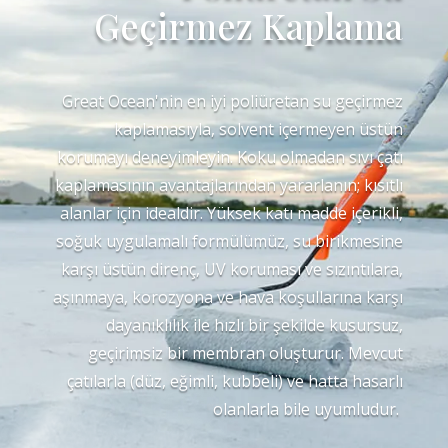
Geçirmez Kaplama
Great Ocean'nin en iyi poliüretan su geçirmez
kaplamasıyla, solvent içermeyen üstün
korumayı deneyimleyin. Koku olmadan sıvı çatı
kaplamasının avantajlarından yararlanın; kısıtlı
alanlar için idealdir. Yüksek katı madde içerikli,
soğuk uygulamalı formülümüz, su birikmesine
karşı üstün direnç, UV koruması ve sızıntılara,
aşınmaya, korozyona ve hava koşullarına karşı
dayanıklılık ile hızlı bir şekilde kusursuz,
geçirimsiz bir membran oluşturur. Mevcut
çatılarla (düz, eğimli, kubbeli) ve hatta hasarlı
olanlarla bile uyumludur.