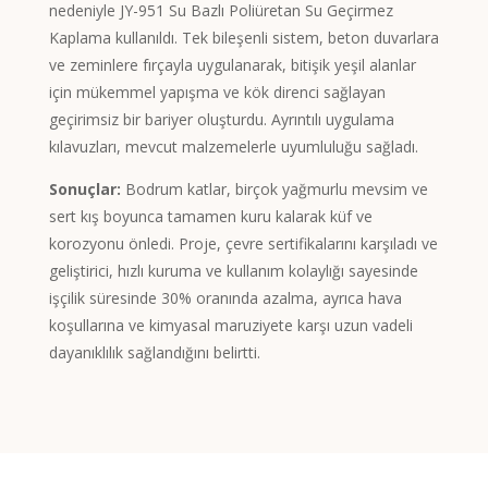
nedeniyle JY-951 Su Bazlı Poliüretan Su Geçirmez
Spanish (Argentina)
Kaplama kullanıldı. Tek bileşenli sistem, beton duvarlara
ve zeminlere fırçayla uygulanarak, bitişik yeşil alanlar
Chinese
için mükemmel yapışma ve kök direnci sağlayan
Swedish
geçirimsiz bir bariyer oluşturdu. Ayrıntılı uygulama
Panjabi
kılavuzları, mevcut malzemelerle uyumluluğu sağladı.
Galician
Sonuçlar:
Bodrum katlar, birçok yağmurlu mevsim ve
Icelandic
sert kış boyunca tamamen kuru kalarak küf ve
korozyonu önledi. Proje, çevre sertifikalarını karşıladı ve
Basque
geliştirici, hızlı kuruma ve kullanım kolaylığı sayesinde
Estonian
işçilik süresinde 30% oranında azalma, ayrıca hava
Dzongkha
koşullarına ve kimyasal maruziyete karşı uzun vadeli
dayanıklılık sağlandığını belirtti.
Lower Sorbian
Danish
Welsh
Czech