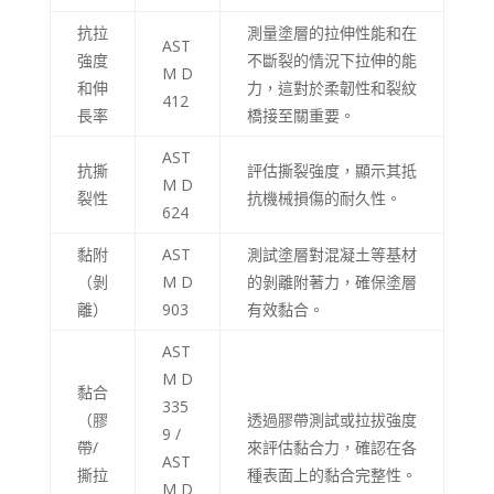
抗拉
測量塗層的拉伸性能和在
Spanish (Argentina)
AST
強度
不斷裂的情況下拉伸的能
Swedish
M D
和伸
力，這對於柔韌性和裂紋
412
Panjabi
長率
橋接至關重要。
Galician
AST
抗撕
評估撕裂強度，顯示其抵
Icelandic
M D
裂性
抗機械損傷的耐久性。
624
Basque
Estonian
黏附
AST
測試塗層對混凝土等基材
（剝
M D
的剝離附著力，確保塗層
Dzongkha
離）
903
有效黏合。
Lower Sorbian
AST
Danish
M D
黏合
Welsh
335
（膠
透過膠帶測試或拉拔強度
Czech
9 /
帶/
來評估黏合力，確認在各
AST
Cebuano
撕拉
種表面上的黏合完整性。
M D