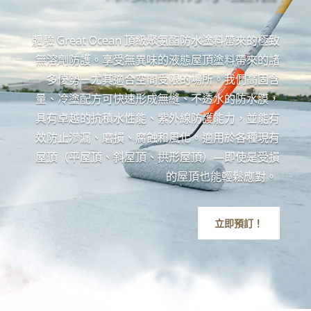
體驗 Great Ocean 頂級聚氨酯防水塗料帶來的極致
無溶劑防護。享受無異味的液態屋頂塗料帶來的諸
多優勢－尤其適合空間受限的場所。我們高固含
量、冷塗配方可快速形成無縫、不透水的防水膜，
具有卓越的抗積水性能、紫外線防護能力，並能有
效防止滲漏、磨損、腐蝕和風化。適用於各種現有
屋頂（平屋頂、斜屋頂、拱形屋頂）—即使是受損
的屋頂也能輕鬆應對。
立即預訂！