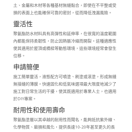
土、金屬和木材等各種基材無縫黏合，即使在不平整或受
損的表面上也能確保可靠的密封，從而降低洩漏風險。
靈活性
聚氨酯防水材料具有高彈性和延伸率，在很寬的溫度範圍
內都能保持柔韌性，防止因熱脹冷縮而開裂。這種適應性
使其適用於屋頂或橋樑等動態環境，這些環境經常會發生
位移。
申請簡便
施工簡單靈活，液態配方可噴塗、刷塗或滾塗，形成無縫
無接縫的薄膜。快速固化和低氣味選項最大限度地減少了
施工對日常生活的干擾，使其既適用於專業人士，也適用
於DIY專案。
耐用性和使用壽命
聚氨酯塗層以其卓越的耐用性而聞名，能夠抵抗紫外線、
化學物質、磨損和風化，提供長達10-20年甚至更久的長