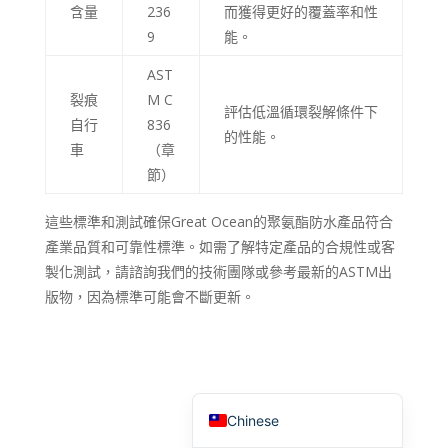
含量
236
而獲得更好的覆蓋率和性
English (Canada)
9
能。
Russian
AST
Italian
裂痕
M C
評估低溫循環裂解條件下
English (South Africa)
自行
836
的性能。
車
（章
Portuguese (Brazil)
節）
French
這些標準和測試確保Great Ocean的聚氨酯防水產品符合
German
產業品質和可靠性標準。如需了解特定產品的合規性或客
Indonesian
製化測試，請諮詢我們的技術團隊或參考最新的ASTM出
Korean
版物，因為標準可能會不斷更新。
Japanese
Hindi
English (United States)
Chinese