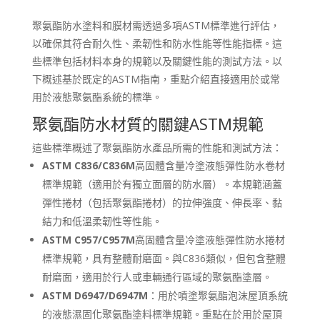
聚氨酯防水塗料和膜材需透過多項ASTM標準進行評估，
以確保其符合耐久性、柔韌性和防水性能等性能指標。這
些標準包括材料本身的規範以及關鍵性能的測試方法。以
下概述基於既定的ASTM指南，重點介紹直接適用於或常
用於液態聚氨酯系統的標準。
聚氨酯防水材質的關鍵ASTM規範
這些標準概述了聚氨酯防水產品所需的性能和測試方法：
ASTM C836/C836M
高固體含量冷塗液態彈性防水卷材
標準規範（適用於有獨立面層的防水層）。本規範涵蓋
彈性捲材（包括聚氨酯捲材）的拉伸強度、伸長率、黏
結力和低溫柔韌性等性能。
ASTM C957/C957M
高固體含量冷塗液態彈性防水捲材
標準規範，具有整體耐磨面。與C836類似，但包含整體
耐磨面，適用於行人或車輛通行區域的聚氨酯塗層。
ASTM D6947/D6947M
：用於噴塗聚氨酯泡沫屋頂系統
的液態濕固化聚氨酯塗料標準規範。重點在於用於屋頂