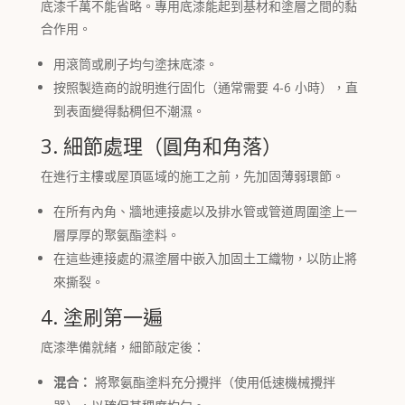
底漆千萬不能省略。專用底漆能起到基材和塗層之間的黏
合作用。
用滾筒或刷子均勻塗抹底漆。
按照製造商的說明進行固化（通常需要 4-6 小時），直
到表面變得黏稠但不潮濕。
3. 細節處理（圓角和角落）
在進行主樓或屋頂區域的施工之前，先加固薄弱環節。
在所有內角、牆地連接處以及排水管或管道周圍塗上一
層厚厚的聚氨酯塗料。
在這些連接處的濕塗層中嵌入加固土工織物，以防止將
來撕裂。
4. 塗刷第一遍
底漆準備就緒，細節敲定後：
混合：
將聚氨酯塗料充分攪拌（使用低速機械攪拌