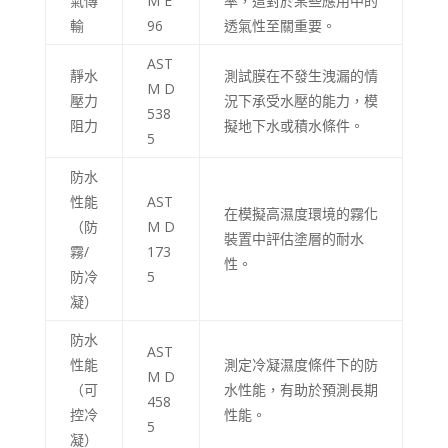
氣傳
M E
率，這對於某些應用中的
Greek
輸
96
透氣性至關重要。
Afrikaans
AST
靜水
測試膜在不發生洩漏的情
Amharic
M D
壓力
況下承受水壓的能力，模
538
Swahili
阻力
擬地下水或積水條件。
5
Urdu
防水
Myanmar
性能
AST
在模擬高濕度環境的霧化
Lithuanian
（防
M D
裝置中評估塗層的耐水
Croatian
霧/
173
性。
防冷
5
Finnish
凝）
Vietnamese
防水
Bengali
AST
性能
測定冷凝濕度條件下的防
M D
Norwegian
（可
水性能，有助於預測長期
458
Hebrew
控冷
性能。
5
凝）
Thai