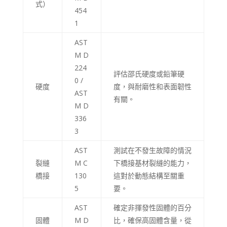
式）
Catalan
454
Bulgarian
1
Azerbaijani
AST
M D
Hungarian
224
Malayalam
評估邵氏硬度或鉛筆硬
0 /
硬度
度，與耐磨性和表面韌性
Malay
AST
有關。
M D
Belarusian
336
German (Switzerland)
3
Polish
AST
測試在不發生故障的情況
Arabic
裂縫
M C
下橋接基材裂縫的能力，
Dutch
橋接
130
這對於動態結構至關重
5
要。
Turkish
English (Australia)
AST
確定非揮發性固體的百分
固體
M D
比，確保高固體含量，從
Spanish (Spain)