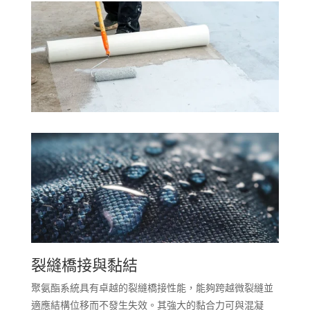
裂縫橋接與黏結
聚氨酯系統具有卓越的裂縫橋接性能，能夠跨越微裂縫並
適應結構位移而不發生失效。其強大的黏合力可與混凝