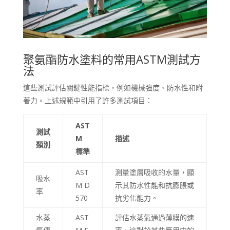
Kyrgyz
Romanian
Spanish (Ecuador)
Spanish (Chile)
聚氨酯防水塗料的常用ASTM測試方
法
Spanish (Peru)
Spanish (Colombia)
這些測試評估關鍵性能指標，例如機械強度、防水性和附
著力。上述規範中引用了許多測試項目：
Spanish (Mexico)
Portuguese (Portugal)
AST
測試
English (New Zealand)
M
描述
類別
標準
English (UK)
Moroccan Arabic
AST
測量塗層吸收的水量，顯
吸水
M D
示其防水性能和抗膨脹或
Igbo
率
570
抗劣化能力。
Yoruba
水蒸
AST
評估水蒸氣通過薄膜的速
Hausa