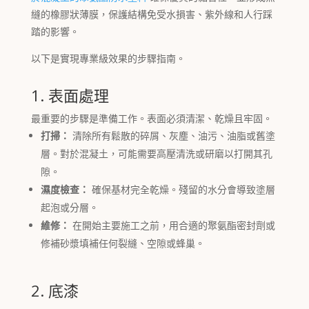
縫的橡膠狀薄膜，保護結構免受水損害、紫外線和人行踩
踏的影響。
以下是實現專業級效果的步驟指南。
1. 表面處理
最重要的步驟是準備工作。表面必須清潔、乾燥且牢固。
打掃：
清除所有鬆散的碎屑、灰塵、油污、油脂或舊塗
層。對於混凝土，可能需要高壓清洗或研磨以打開其孔
隙。
濕度檢查：
確保基材完全乾燥。殘留的水分會導致塗層
起泡或分層。
維修：
在開始主要施工之前，用合適的聚氨酯密封劑或
修補砂漿填補任何裂縫、空隙或蜂巢。
2. 底漆