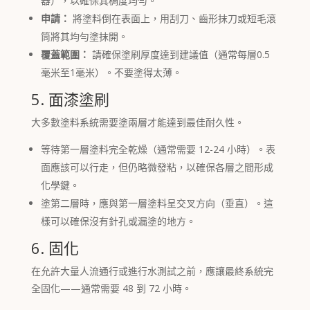
器），以確保其稠度均勻。
申請：
將塗料倒在表面上，用刮刀、齒形抹刀或短毛滾
筒將其均勻塗抹開。
覆蓋範圍：
請確保塗刷厚度達到建議值（通常每層0.5
毫米至1毫米）。不要塗得太薄。
5. 面漆塗刷
大多數塗料系統需要塗兩層才能達到最佳耐久性。
等待第一層塗料完全乾燥（通常需要 12-24 小時）。表
面應該可以行走，但仍略微發粘，以確保各層之間形成
化學鍵。
塗第二層時，應與第一層塗料呈交叉方向（垂直）。這
樣可以確保沒有針孔或漏塗的地方。
6. 固化
在允許大量人流通行或進行水測試之前，應讓最終系統完
全固化——通常需要 48 到 72 小時。