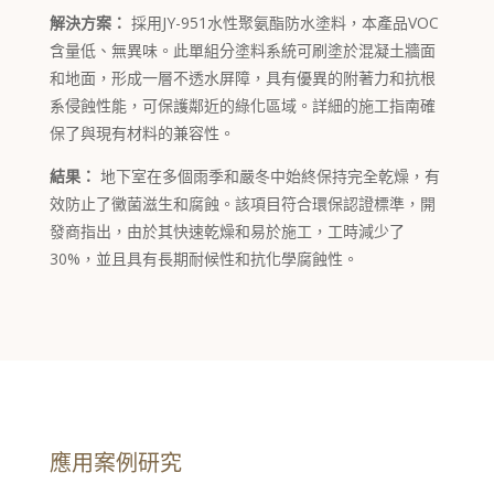
解決方案：
採用JY-951水性聚氨酯防水塗料，本產品VOC
含量低、無異味。此單組分塗料系統可刷塗於混凝土牆面
和地面，形成一層不透水屏障，具有優異的附著力和抗根
系侵蝕性能，可保護鄰近的綠化區域。詳細的施工指南確
保了與現有材料的兼容性。
結果：
地下室在多個雨季和嚴冬中始終保持完全乾燥，有
效防止了黴菌滋生和腐蝕。該項目符合環保認證標準，開
發商指出，由於其快速乾燥和易於施工，工時減少了
30%，並且具有長期耐候性和抗化學腐蝕性。
應用案例研究