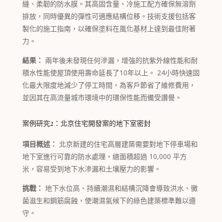
縫、柔韌的防水膜。其高固含量、冷施工配方確保無溶劑
排放，同時優異的彈性可適應結構位移。技術支援包括客
製化的施工指南，以確保塗料在風化基材上達到最佳附著
力。
結果：
兩年後未發現任何滲漏，增強的抗紫外線性能和耐
積水性能使屋頂使用壽命延長了10年以上。 24小時快速固
化最大限度地減少了停工時間，為客戶節省了維修費用，
並因其在高流量城市環境中的環保性能而備受讚譽。
案例研究2：北京住宅開發案的地下室密封
項目概述：
北京新建的住宅高層建築需要對地下停車場和
地下室進行可靠的防水處理，總面積超過 10,000 平方
米，容易受到地下水滲漏和土壤壓力的影響。
挑戰：
地下水位高、持續潮濕和結構沉降會導致洪水、黴
菌滋生和鋼筋腐蝕，使潮濕氣候下的綠色建築標準難以遵
守。