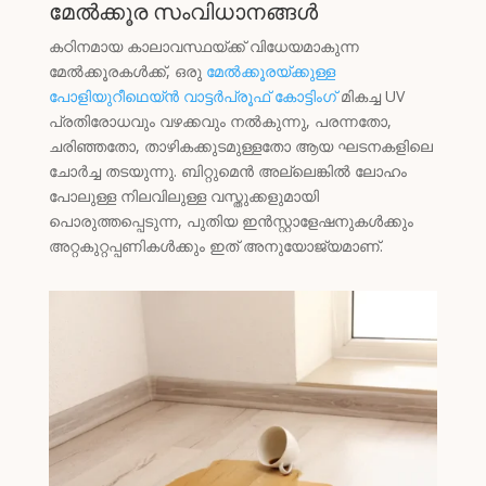
മേൽക്കൂര സംവിധാനങ്ങൾ
കഠിനമായ കാലാവസ്ഥയ്ക്ക് വിധേയമാകുന്ന
മേൽക്കൂരകൾക്ക്, ഒരു
മേൽക്കൂരയ്ക്കുള്ള
പോളിയുറീഥെയ്ൻ വാട്ടർപ്രൂഫ് കോട്ടിംഗ്
മികച്ച UV
പ്രതിരോധവും വഴക്കവും നൽകുന്നു, പരന്നതോ,
ചരിഞ്ഞതോ, താഴികക്കുടമുള്ളതോ ആയ ഘടനകളിലെ
ചോർച്ച തടയുന്നു. ബിറ്റുമെൻ അല്ലെങ്കിൽ ലോഹം
പോലുള്ള നിലവിലുള്ള വസ്തുക്കളുമായി
പൊരുത്തപ്പെടുന്ന, പുതിയ ഇൻസ്റ്റാളേഷനുകൾക്കും
അറ്റകുറ്റപ്പണികൾക്കും ഇത് അനുയോജ്യമാണ്.