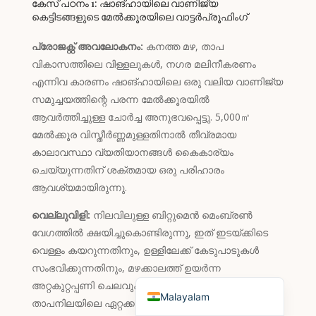
കേസ് പഠനം 1: ഷാങ്ഹായിലെ വാണിജ്യ
കെട്ടിടങ്ങളുടെ മേൽക്കൂരയിലെ വാട്ടർപ്രൂഫിംഗ്
English (Canada)
Russian
പ്രോജക്റ്റ് അവലോകനം:
കനത്ത മഴ, താപ
വികാസത്തിലെ വിള്ളലുകൾ, നഗര മലിനീകരണം
Italian
എന്നിവ കാരണം ഷാങ്ഹായിലെ ഒരു വലിയ വാണിജ്യ
English (South Africa)
സമുച്ചയത്തിന്റെ പരന്ന മേൽക്കൂരയിൽ
Portuguese (Brazil)
ആവർത്തിച്ചുള്ള ചോർച്ച അനുഭവപ്പെട്ടു. 5,000㎡
French
മേൽക്കൂര വിസ്തീർണ്ണമുള്ളതിനാൽ തീവ്രമായ
കാലാവസ്ഥാ വ്യതിയാനങ്ങൾ കൈകാര്യം
German
ചെയ്യുന്നതിന് ശക്തമായ ഒരു പരിഹാരം
Indonesian
ആവശ്യമായിരുന്നു.
Korean
വെല്ലുവിളി:
നിലവിലുള്ള ബിറ്റുമെൻ മെംബ്രൺ
Japanese
വേഗത്തിൽ ക്ഷയിച്ചുകൊണ്ടിരുന്നു, ഇത് ഇടയ്ക്കിടെ
വെള്ളം കയറുന്നതിനും, ഉള്ളിലേക്ക് കേടുപാടുകൾ
Hindi
സംഭവിക്കുന്നതിനും, മഴക്കാലത്ത് ഉയർന്ന
English (United States)
അറ്റകുറ്റപ്പണി ചെലവുകൾക്കും കാരണമായി.
Malayalam
താപനിലയിലെ ഏറ്റക്കുറച്ചിലുകൾ വിള്ളലുകൾക്ക്