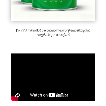
JY-SPU സിംഗിൾ കോമ്പോണസെന്റ് പോളിയുറീൻ
വാട്ടർപ്രൂഫ് കോട്ടിംഗ്