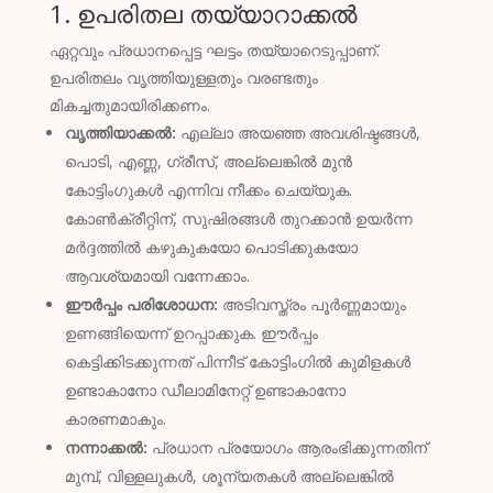
1. ഉപരിതല തയ്യാറാക്കൽ
ഏറ്റവും പ്രധാനപ്പെട്ട ഘട്ടം തയ്യാറെടുപ്പാണ്.
ഉപരിതലം വൃത്തിയുള്ളതും വരണ്ടതും
മികച്ചതുമായിരിക്കണം.
വൃത്തിയാക്കൽ:
എല്ലാ അയഞ്ഞ അവശിഷ്ടങ്ങൾ,
പൊടി, എണ്ണ, ഗ്രീസ്, അല്ലെങ്കിൽ മുൻ
കോട്ടിംഗുകൾ എന്നിവ നീക്കം ചെയ്യുക.
കോൺക്രീറ്റിന്, സുഷിരങ്ങൾ തുറക്കാൻ ഉയർന്ന
മർദ്ദത്തിൽ കഴുകുകയോ പൊടിക്കുകയോ
ആവശ്യമായി വന്നേക്കാം.
ഈർപ്പം പരിശോധന:
അടിവസ്ത്രം പൂർണ്ണമായും
ഉണങ്ങിയെന്ന് ഉറപ്പാക്കുക. ഈർപ്പം
കെട്ടിക്കിടക്കുന്നത് പിന്നീട് കോട്ടിംഗിൽ കുമിളകൾ
ഉണ്ടാകാനോ ഡീലാമിനേറ്റ് ഉണ്ടാകാനോ
കാരണമാകും.
നന്നാക്കൽ:
പ്രധാന പ്രയോഗം ആരംഭിക്കുന്നതിന്
മുമ്പ്, വിള്ളലുകൾ, ശൂന്യതകൾ അല്ലെങ്കിൽ