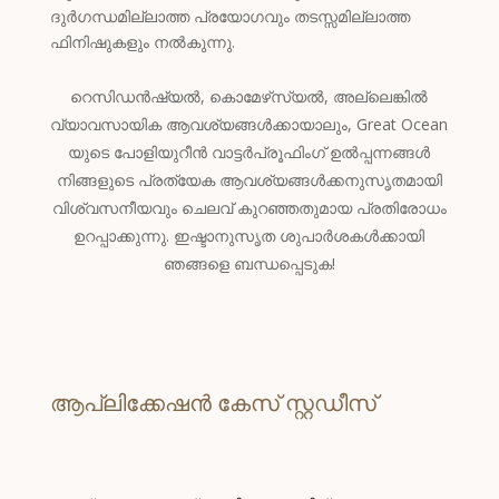
Cebuano
ദുർഗന്ധമില്ലാത്ത പ്രയോഗവും തടസ്സമില്ലാത്ത
ഫിനിഷുകളും നൽകുന്നു.
Catalan
Bulgarian
റെസിഡൻഷ്യൽ, കൊമേഴ്‌സ്യൽ, അല്ലെങ്കിൽ
Azerbaijani
വ്യാവസായിക ആവശ്യങ്ങൾക്കായാലും, Great Ocean
യുടെ പോളിയുറീൻ വാട്ടർപ്രൂഫിംഗ് ഉൽപ്പന്നങ്ങൾ
Hungarian
നിങ്ങളുടെ പ്രത്യേക ആവശ്യങ്ങൾക്കനുസൃതമായി
Malay
വിശ്വസനീയവും ചെലവ് കുറഞ്ഞതുമായ പ്രതിരോധം
Belarusian
ഉറപ്പാക്കുന്നു. ഇഷ്ടാനുസൃത ശുപാർശകൾക്കായി
ഞങ്ങളെ ബന്ധപ്പെടുക!
German (Switzerland)
Polish
Arabic
Dutch
ആപ്ലിക്കേഷൻ കേസ് സ്റ്റഡീസ്
Turkish
English (Australia)
Spanish (Spain)