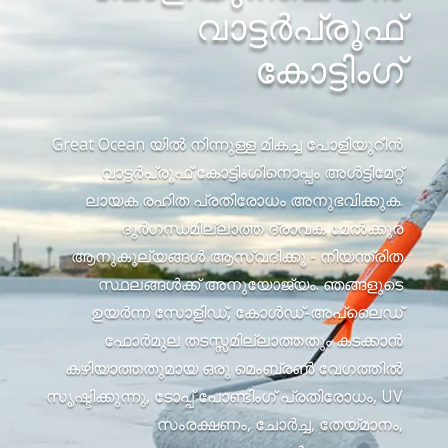
വാട്ടർപ്രൂഫ്
കോട്ടിംഗ്
Great Ocean യിൽ നിന്നുള്ള മികച്ച പോളിയുറീൻ
വാട്ടർപ്രൂഫ് കോട്ടിംഗിനൊപ്പം അൾട്ടിമേറ്റ്
ലായക രഹിത പ്രതിരോധം അനുഭവിക്കുക.
ദുർഗന്ധമില്ലാത്ത ദ്രാവക മേൽക്കൂര
ആനുകൂല്യങ്ങൾ ആസ്വദിക്കൂ - നിയന്ത്രിത
സ്ഥലങ്ങൾക്ക് അനുയോജ്യം. ഞങ്ങളുടെ
ഉയർന്ന സോളിഡ്, കോൾഡ്-അപ്ലൈഡ്
ഫോർമുല തടസ്സമില്ലാത്തതും കടക്കാൻ
കഴിയാത്തതുമായ ഒരു മെംബ്രൺ വേഗത്തിൽ
സൃഷ്ടിക്കുന്നു, ടോപ്പ് പോണ്ടിംഗ് പ്രതിരോധം, UV
സംരക്ഷണം, ചോർച്ച, തേയ്മാനം,