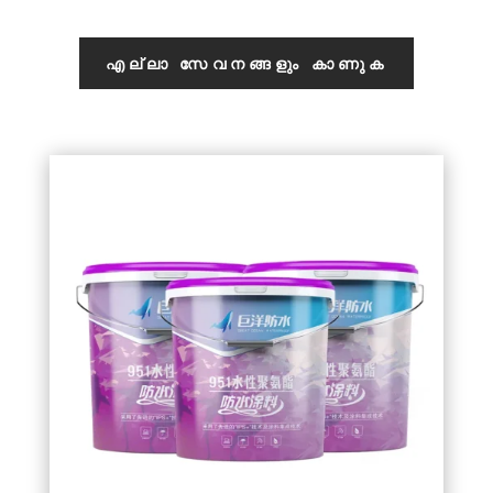
എല്ലാ സേവനങ്ങളും കാണുക