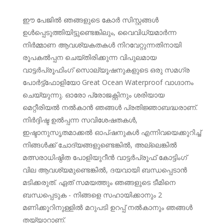
ഈ പേജിൽ ഞങ്ങളുടെ കോർ സിസ്റ്റങ്ങൾ
ഉൾപ്പെടുത്തിയിട്ടുണ്ടെങ്കിലും, വൈവിധ്യമാർന്ന
നിർമ്മാണ ആവശ്യകതകൾ നിറവേറ്റുന്നതിനായി
രൂപകൽപ്പന ചെയ്‌തിരിക്കുന്ന വിപുലമായ
വാട്ടർപ്രൂഫിംഗ് സൊല്യൂഷനുകളുടെ ഒരു സമഗ്ര
പോർട്ട്‌ഫോളിയോ Great Ocean Waterproof വാഗ്ദാനം
ചെയ്യുന്നു. ഓരോ പ്രോജക്റ്റിനും ശരിയായ
മെറ്റീരിയൽ നൽകാൻ ഞങ്ങൾ പ്രതിജ്ഞാബദ്ധരാണ്.
നിർദ്ദിഷ്ട ഉൽപ്പന്ന സവിശേഷതകൾ,
ഇഷ്ടാനുസൃതമാക്കൽ ഓപ്ഷനുകൾ എന്നിവയെക്കുറിച്ച്
നിങ്ങൾക്ക് ചോദ്യങ്ങളുണ്ടെങ്കിൽ, അല്ലെങ്കിൽ
മത്സരാധിഷ്ഠിത പോളിയുറീൻ വാട്ടർപ്രൂഫ് കോട്ടിംഗ്
വില ആവശ്യമുണ്ടെങ്കിൽ, ദയവായി ബന്ധപ്പെടാൻ
മടിക്കരുത്. ഏത് സമയത്തും ഞങ്ങളുടെ ടീമിനെ
ബന്ധപ്പെടുക - നിങ്ങളെ സഹായിക്കാനും 2
മണിക്കൂറിനുള്ളിൽ മറുപടി ഉറപ്പ് നൽകാനും ഞങ്ങൾ
തയ്യാറാണ്.