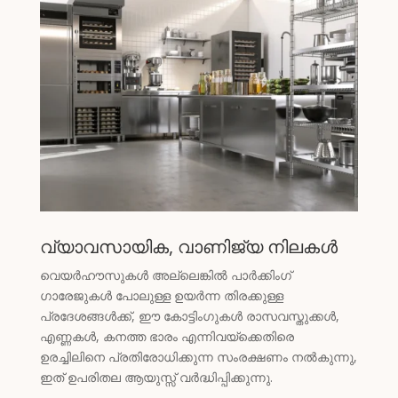
Greek
Afrikaans
Amharic
Swahili
Urdu
Myanmar
Lithuanian
Croatian
വ്യാവസായിക, വാണിജ്യ നിലകൾ
Finnish
വെയർഹൗസുകൾ അല്ലെങ്കിൽ പാർക്കിംഗ്
Vietnamese
ഗാരേജുകൾ പോലുള്ള ഉയർന്ന തിരക്കുള്ള
Bengali
പ്രദേശങ്ങൾക്ക്, ഈ കോട്ടിംഗുകൾ രാസവസ്തുക്കൾ,
എണ്ണകൾ, കനത്ത ഭാരം എന്നിവയ്‌ക്കെതിരെ
Norwegian
ഉരച്ചിലിനെ പ്രതിരോധിക്കുന്ന സംരക്ഷണം നൽകുന്നു,
Hebrew
ഇത് ഉപരിതല ആയുസ്സ് വർദ്ധിപ്പിക്കുന്നു.
Thai