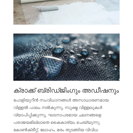
ക്രാക്ക് ബ്രിഡ്ജിംഗും അഡീഷനും
പോളിയുറീൻ സംവിധാനങ്ങൾ അസാധാരണമായ
വിള്ളൽ പാലം നൽകുന്നു, സൂക്ഷ്മ വിള്ളലുകൾ
വ്യാപിപ്പിക്കുന്നു, ഘടനാപരമായ ചലനങ്ങളെ
പരാജയമില്ലാതെ കൈകാര്യം ചെയ്യുന്നു.
കോൺക്രീറ്റ്, ലോഹം, മരം തുടങ്ങിയ വിവിധ