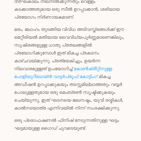
ദീർഘകാലം നിലനിൽക്കുന്നതും വെള്ളം
കടക്കാത്തതുമായ ഒരു സീൽ ഉറപ്പാക്കാൻ, ശരിയായ
പ്രയോഗം നിർണായകമാണ്.
മരം, ലോഹം തുടങ്ങിയ വിവിധ അടിവസ്ത്രങ്ങൾക്ക് ഈ
മെറ്റീരിയൽ മതിയായ വൈവിധ്യപൂർണ്ണമാണെങ്കിലും,
സുഷിരങ്ങളുള്ള ധാതു പ്രതലങ്ങളിൽ
പ്രയോഗിക്കുമ്പോൾ ഇത് മികച്ച പ്രകടനം
കാഴ്ചവയ്ക്കുന്നു. പ്രത്യേകിച്ചും, ഉയർന്ന
നിലവാരമുള്ളത് ഉപയോഗിച്ച്
കോൺക്രീറ്റിനുള്ള
പോളിയുറീഥെയ്ൻ വാട്ടർപ്രൂഫ് കോട്ടിംഗ്
മികച്ച
അഡീഷൻ ഉറപ്പാക്കുകയും തടസ്സമില്ലാത്തതും റബ്ബർ
പോലുള്ളതുമായ ഒരു മെംബ്രൺ സൃഷ്ടിക്കുകയും
ചെയ്യുന്നു, ഇത് ഘടനയെ ജലനഷ്ടം, യുവി രശ്മികൾ,
കാൽനടയാത്ര എന്നിവയിൽ നിന്ന് സംരക്ഷിക്കുന്നു.
ഒരു പ്രൊഫഷണൽ ഫിനിഷ് നേടുന്നതിനുള്ള ഘട്ടം
ഘട്ടമായുള്ള ഗൈഡ് ചുവടെയുണ്ട്.