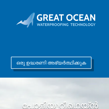
ഒരു ഉദ്ധരണി അഭ്യർത്ഥിക്കുക
പോളിയുറീഥെയ്ൻ