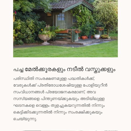
Kyrgyz
Romanian
Spanish (Ecuador)
Spanish (Chile)
Spanish (Peru)
Spanish (Colombia)
Spanish (Mexico)
പച്ച മേൽക്കൂരകളും നടീൽ വസ്തുക്കളും
Portuguese (Portugal)
English (New Zealand)
പരിസ്ഥിതി സംരക്ഷണമുള്ള പദ്ധതികൾക്ക്,
വേരുകൾക്ക് പ്രതിരോധശേഷിയുള്ള പോളിയുറീൻ
English (UK)
സംവിധാനങ്ങൾ പ്രയോജനകരമാണ്, അവ
Moroccan Arabic
സസ്യങ്ങളെ പിന്തുണയ്ക്കുകയും അടിയിലുള്ള
ഘടനകളെ വെള്ളം തുളച്ചുകയറുന്നതിൽ നിന്നും
Igbo
കെട്ടിക്കിടക്കുന്നതിൽ നിന്നും സംരക്ഷിക്കുകയും
Yoruba
ചെയ്യുന്നു.
Hausa