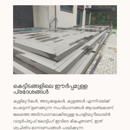
Spanish (Argentina)
Chinese
Swedish
Panjabi
Galician
Icelandic
Basque
Estonian
കെട്ടിടങ്ങളിലെ ഈർപ്പമുള്ള
Dzongkha
പ്രദേശങ്ങൾ
Lower Sorbian
കുളിമുറികൾ, അടുക്കളകൾ, കുളങ്ങൾ എന്നിവയ്ക്ക്
Danish
പെട്ടെന്ന് ഉണങ്ങുന്ന സംവിധാനങ്ങൾ ആവശ്യമാണ്;
Welsh
ജലത്തെ അടിസ്ഥാനമാക്കിയുള്ള പോളിയുറീഥെയ്ൻ
വാട്ടർപ്രൂഫ് കോട്ടിംഗ് ഇവിടെ മികച്ചതാണ്, ഇത്
Czech
ശുചിത്വ മാനദണ്ഡങ്ങൾ പാലിക്കുന്ന