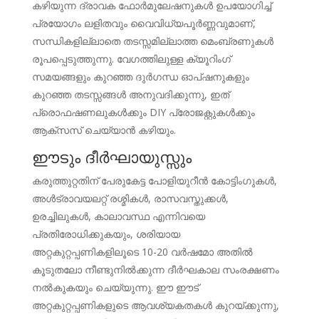
കഴിയുന്ന ദ്രാവക ഫോർമുലേഷനുകൾ ഉപയോഗിച്ച്
പ്രയോഗം ലളിതവും വൈവിധ്യപൂർണ്ണവുമാണ്,
സന്ധികളില്ലാതെ തടസ്സമില്ലാത്ത മെംബ്രണുകൾ
രൂപപ്പെടുത്തുന്നു. വേഗത്തിലുള്ള ക്യൂറിംഗ്
സമയങ്ങളും കുറഞ്ഞ ദുർഗന്ധ ഓപ്ഷനുകളും
കുറഞ്ഞ തടസ്സങ്ങൾ അനുവദിക്കുന്നു, ഇത്
പ്രൊഫഷണലുകൾക്കും DIY പ്രോജക്റ്റുകൾക്കും
ആക്‌സസ് ചെയ്യാൻ കഴിയും.
ഈടും ദീർഘായുസ്സും
കരുത്തുറ്റതിന് പേരുകേട്ട പോളിയുറീൻ കോട്ടിംഗുകൾ,
അൾട്രാവയലറ്റ് രശ്മികൾ, രാസവസ്തുക്കൾ,
ഉരച്ചിലുകൾ, കാലാവസ്ഥ എന്നിവയെ
പ്രതിരോധിക്കുകയും, ശരിയായ
അറ്റകുറ്റപ്പണികളിലൂടെ 10-20 വർഷമോ അതിൽ
കൂടുതലോ നീണ്ടുനിൽക്കുന്ന ദീർഘകാല സംരക്ഷണം
നൽകുകയും ചെയ്യുന്നു. ഈ ഈട്
അറ്റകുറ്റപ്പണികളുടെ ആവശ്യകതകൾ കുറയ്ക്കുന്നു,