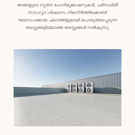
ഞങ്ങളുടെ നൂതന ഫോർമുലേഷനുകൾ, പരിസ്ഥിതി
സൗഹൃദ പ്രകടനം നിലനിർത്തിക്കൊണ്ട്
ഘടനാപരമായ ചലനങ്ങളുമായി പൊരുത്തപ്പെടുന്ന
തടസ്സങ്ങളില്ലാത്ത തടസ്സങ്ങൾ നൽകുന്നു.