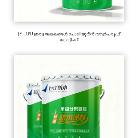
JY-DPU ഇരട്ട ഘടകങ്ങൾ പോളിയുറീൻ വാട്ടർപ്രൂഫ്
കോട്ടിംഗ്