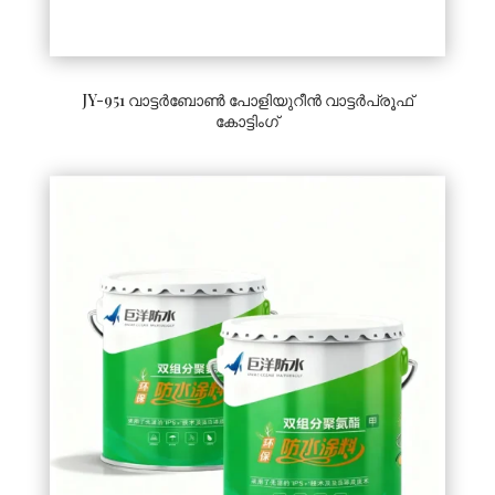
JY-951 വാട്ടർബോൺ പോളിയുറീൻ വാട്ടർപ്രൂഫ്
കോട്ടിംഗ്