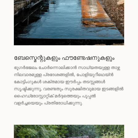
ബേസ്മെന്റുകളും ഫൗണ്ടേഷനുകളും
ഭൂഗർഭജലം ചോർന്നൊലിക്കാൻ സാധ്യതയുള്ള താഴ്ന്ന
നിലവാരമുള്ള പ്രദേശങ്ങളിൽ, പോളിയുറീഥെയ്ൻ
കോട്ടിംഗുകൾ ശക്തമായ ഈർപ്പം തടസ്സങ്ങൾ
സൃഷ്ടിക്കുന്നു, വരണ്ടതും സുരക്ഷിതവുമായ ഇടങ്ങളിൽ
ഹൈഡ്രോസ്റ്റാറ്റിക് മർദ്ദത്തെയും പൂപ്പൽ
വളർച്ചയെയും പ്രതിരോധിക്കുന്നു.
Tagalog
Portuguese (Angola)