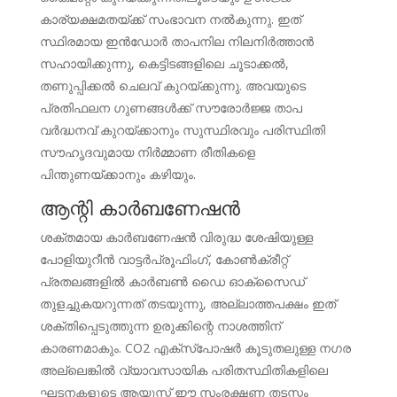
കാര്യക്ഷമതയ്ക്ക് സംഭാവന നൽകുന്നു. ഇത്
സ്ഥിരമായ ഇൻഡോർ താപനില നിലനിർത്താൻ
സഹായിക്കുന്നു, കെട്ടിടങ്ങളിലെ ചൂടാക്കൽ,
തണുപ്പിക്കൽ ചെലവ് കുറയ്ക്കുന്നു. അവയുടെ
പ്രതിഫലന ഗുണങ്ങൾക്ക് സൗരോർജ്ജ താപ
വർദ്ധനവ് കുറയ്ക്കാനും സുസ്ഥിരവും പരിസ്ഥിതി
സൗഹൃദവുമായ നിർമ്മാണ രീതികളെ
പിന്തുണയ്ക്കാനും കഴിയും.
ആന്റി കാർബണേഷൻ
ശക്തമായ കാർബണേഷൻ വിരുദ്ധ ശേഷിയുള്ള
പോളിയുറീൻ വാട്ടർപ്രൂഫിംഗ്, കോൺക്രീറ്റ്
പ്രതലങ്ങളിൽ കാർബൺ ഡൈ ഓക്സൈഡ്
തുളച്ചുകയറുന്നത് തടയുന്നു, അല്ലാത്തപക്ഷം ഇത്
ശക്തിപ്പെടുത്തുന്ന ഉരുക്കിന്റെ നാശത്തിന്
കാരണമാകും. CO2 എക്സ്പോഷർ കൂടുതലുള്ള നഗര
അല്ലെങ്കിൽ വ്യാവസായിക പരിതസ്ഥിതികളിലെ
ഘടനകളുടെ ആയുസ്സ് ഈ സംരക്ഷണ തടസ്സം