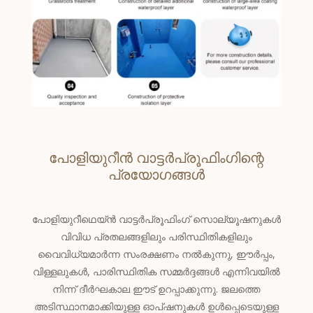
പോളിയുറീൻ വാട്ടർപ്രൂഫിംഗിന്റെ
പ്രയോഗങ്ങൾ
പോളിയുറീഥെയ്ൻ വാട്ടർപ്രൂഫിംഗ് സൊല്യൂഷനുകൾ
വിവിധ പ്രതലങ്ങളിലും പരിസ്ഥിതികളിലും
വൈവിധ്യമാർന്ന സംരക്ഷണം നൽകുന്നു, ഈർപ്പം,
വിള്ളലുകൾ, പാരിസ്ഥിതിക സമ്മർദ്ദങ്ങൾ എന്നിവയിൽ
നിന്ന് ദീർഘകാല ഈട് ഉറപ്പാക്കുന്നു. ജലത്തെ
അടിസ്ഥാനമാക്കിയുള്ള ഓപ്ഷനുകൾ ഉൾപ്പെടെയുള്ള